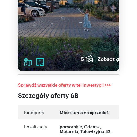
5
Zobacz galerię
Sprawdź wszystkie oferty w tej inwestycji >>>
Szczegóły oferty 6B
Kategoria
Mieszkania na sprzedaż
Lokalizacja
pomorskie
,
Gdańsk
,
Matarnia
,
Telewizyjna 32