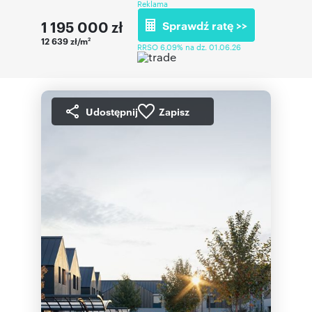
Reklama
1 195 000
zł
Sprawdź ratę >>
12 639 zł/m
2
RRSO 6,09% na dz. 01.06.26
Udostępnij
Zapisz