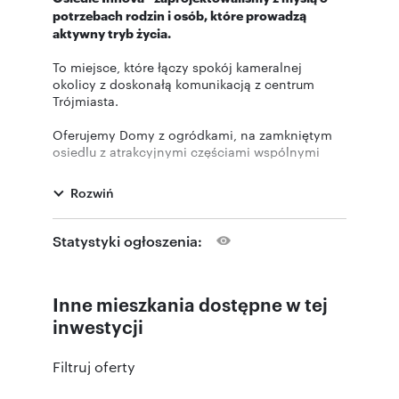
potrzebach rodzin i osób, które prowadzą
aktywny tryb życia.
To miejsce, które łączy spokój kameralnej
okolicy z doskonałą komunikacją z centrum
Trójmiasta.
Oferujemy Domy z ogródkami, na zamkniętym
osiedlu z atrakcyjnymi częściami wspólnymi
takimi jak boisko, place zabaw i zielone tereny
wypoczynkowe. Zaplanowaliśmy również lokale
Rozwiń
usługowe m.in. na sklep z przeznaczeniem pod
„Żabkę” lub inny sklep spożywczy Domy Innova
Na osiedlu dostępne są domy w 3 typach
Statystyki ogłoszenia:
funkcjonalnych. Każdy z domów posiada parter i
piętro, powierzchnie domów zawierają się w
przedziale od 92 m2 do 95 m2.
Inne mieszkania dostępne w tej
Domy mają dodatkową strefę do
przechowywania na poddaszu nieużytkowym.
inwestycji
Każdy z domów oferuje: Strefę dzienną o
powierzchni około 35 m2 Prywatny ogród z
Filtruj oferty
ekspozycją południowo-zachodnią lub
południowo-wschodnią. Na piętrze przestronną