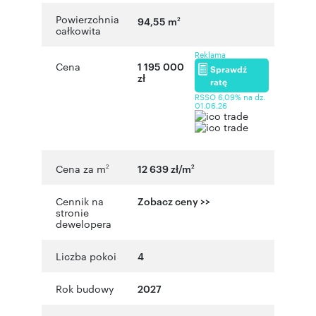
Powierzchnia
94,55 m
2
całkowita
Reklama
Cena
1 195 000
Sprawdź
zł
ratę
RSSO 6,09% na dz.
01.06.26
Cena za m
12 639 zł/m
2
2
Cennik na
Zobacz ceny >>
stronie
dewelopera
Liczba pokoi
4
Rok budowy
2027