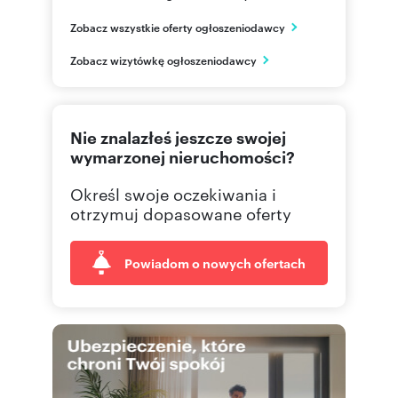
3City Invest
Zobacz wszystkie oferty ogłoszeniodawcy
ul. Stefana Batorego 23/3
Gdynia
Zobacz wizytówkę ogłoszeniodawcy
pomorskie
796306
Pokaż telefon
Nie znalazłeś jeszcze swojej
790 30
Pokaż telefon
wymarzonej nieruchomości?
Określ swoje oczekiwania i
otrzymuj dopasowane oferty
Powiadom o nowych ofertach