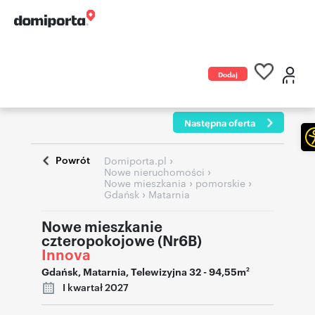
Dodaj
ogłoszenie
Następna oferta
Powrót
›
Domiporta.pl
›
Nowe nieruchomości
›
›
Nowe mieszkania
pomorskie
›
Gdańsk
Matarnia
Nowe mieszkanie
czteropokojowe (Nr6B)
Innova
Gdańsk
,
Matarnia
,
Telewizyjna 32
- 94,55m
2
I kwartał 2027