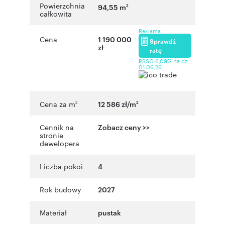
Powierzchnia
94,55 m
2
całkowita
Reklama
Cena
1 190 000
Sprawdź
zł
ratę
RSSO 6,09% na dz.
01.06.26
Cena za m
12 586 zł/m
2
2
Cennik na
Zobacz ceny >>
stronie
dewelopera
Liczba pokoi
4
Rok budowy
2027
Materiał
pustak