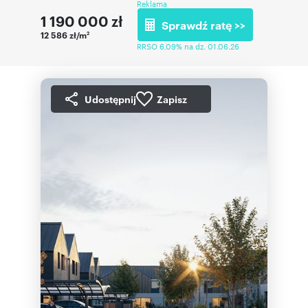
Reklama
1 190 000
zł
Sprawdź ratę >>
12 586 zł/m
2
RRSO 6,09% na dz. 01.06.26
Udostępnij
Zapisz