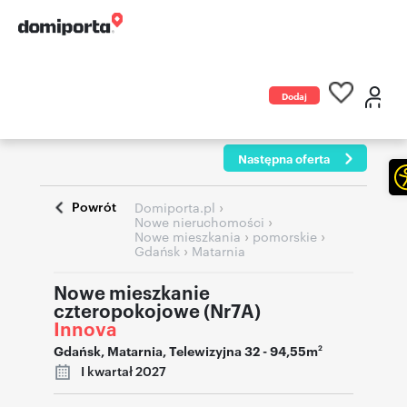
Dodaj
ogłoszenie
Następna oferta
Powrót
›
Domiporta.pl
›
Nowe nieruchomości
›
›
Nowe mieszkania
pomorskie
›
Gdańsk
Matarnia
Nowe mieszkanie
czteropokojowe (Nr7A)
Innova
Gdańsk
,
Matarnia
,
Telewizyjna 32
- 94,55m
2
I kwartał 2027