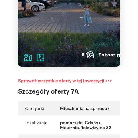
5
Zobacz galerię
Sprawdź wszystkie oferty w tej inwestycji >>>
Szczegóły oferty 7A
Kategoria
Mieszkania na sprzedaż
Lokalizacja
pomorskie
,
Gdańsk
,
Matarnia
,
Telewizyjna 32