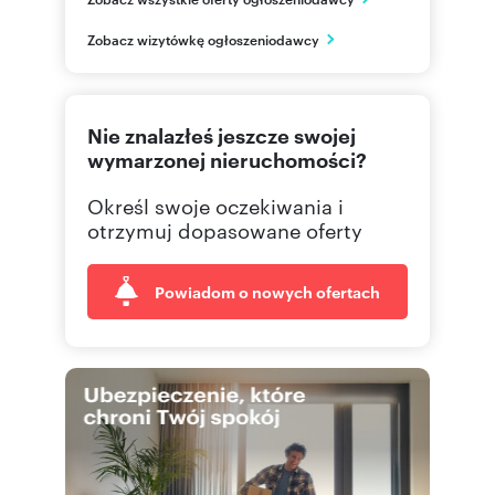
Gdynia
Zobacz wizytówkę ogłoszeniodawcy
pomorskie
796306
Pokaż telefon
Nie znalazłeś jeszcze swojej
790 30
Pokaż telefon
wymarzonej nieruchomości?
Określ swoje oczekiwania i
otrzymuj dopasowane oferty
Powiadom o nowych ofertach