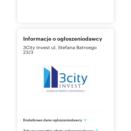
Informacje o ogłoszeniodawcy
3City Invest
ul. Stefana Batroego
23/3
Dodatkowe dane ogłoszeniodawcy
3City Invest
Zobacz wszystkie oferty ogłoszeniodawcy
ul. Stefana Batorego 23/3