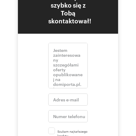
szybko się z
Tobą
skontaktował!
Szukam najtańszego
kredytu