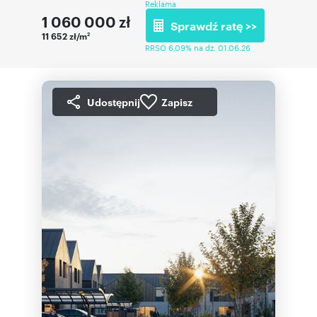
Reklama
1 060 000
zł
Sprawdź ratę >>
11 652 zł/m
2
RRSO 6,09% na dz. 01.06.26
Udostępnij
Zapisz