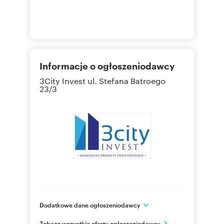
Informacje o ogłoszeniodawcy
3City Invest
ul. Stefana Batroego
23/3
Dodatkowe dane ogłoszeniodawcy
3City Invest
Zobacz wszystkie oferty ogłoszeniodawcy
ul. Stefana Batorego 23/3