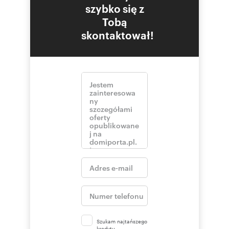
szybko się z
Tobą
skontaktował!
Szukam najtańszego
kredytu