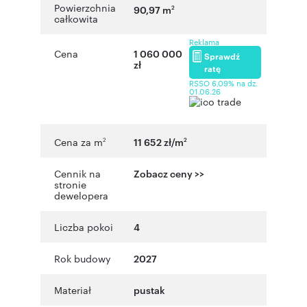
Powierzchnia
90,97 m
2
całkowita
Reklama
Cena
1 060 000
Sprawdź
zł
ratę
RSSO 6,09% na dz.
01.06.26
Cena za m
11 652 zł/m
2
2
Cennik na
Zobacz ceny >>
stronie
dewelopera
Liczba pokoi
4
Rok budowy
2027
Materiał
pustak