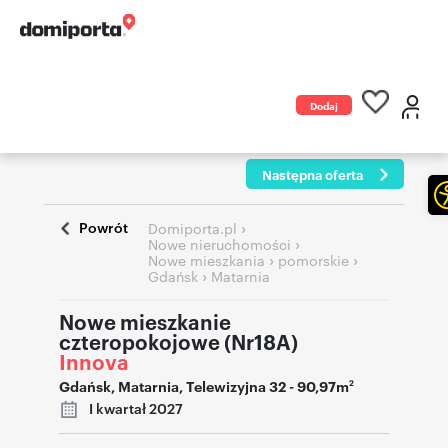
Dodaj
ogłoszenie
Następna oferta
Powrót
›
Domiporta.pl
›
Nowe nieruchomości
›
›
Nowe mieszkania
pomorskie
›
Gdańsk
Matarnia
Nowe mieszkanie
czteropokojowe (Nr18A)
Innova
Gdańsk
,
Matarnia
,
Telewizyjna 32
- 90,97m
2
I kwartał 2027