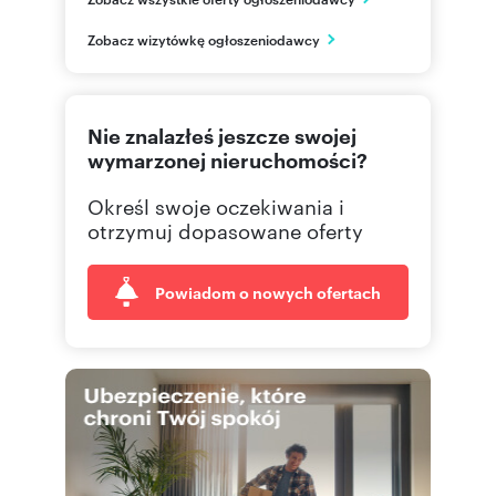
Gdynia
Zobacz wizytówkę ogłoszeniodawcy
pomorskie
796306
Pokaż telefon
Nie znalazłeś jeszcze swojej
790 30
Pokaż telefon
wymarzonej nieruchomości?
Określ swoje oczekiwania i
otrzymuj dopasowane oferty
Powiadom o nowych ofertach