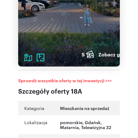
5
Zobacz galerię
Sprawdź wszystkie oferty w tej inwestycji >>>
Szczegóły oferty 18A
Kategoria
Mieszkania na sprzedaż
Lokalizacja
pomorskie
,
Gdańsk
,
Matarnia
,
Telewizyjna 32