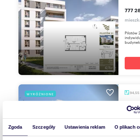
777 28
mieszk
Pilotów 
indywidu
budynek 
94,55
WYRÓŻNIONE
miesz
1 099
mieszk
Zgoda
Szczegóły
Ustawienia reklam
O plikach c
Osiedle 