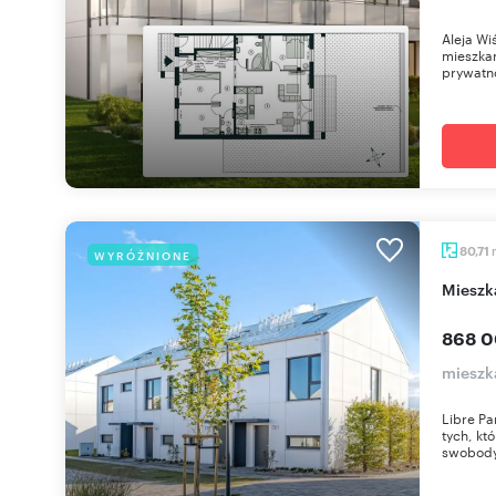
Aleja Wi
mieszkan
prywatno
80,71
WYRÓŻNIONE
miesz
868 0
mieszk
Libre Pa
tych, kt
swobody,