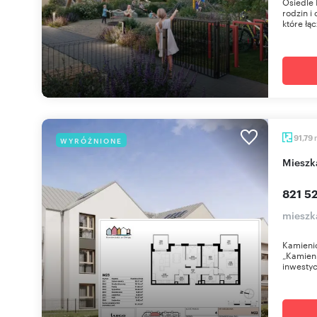
Osiedle 
rodzin i
które łąc
91,79
WYRÓŻNIONE
miesz
821 52
mieszk
Kamienic
„Kamieni
inwestyc