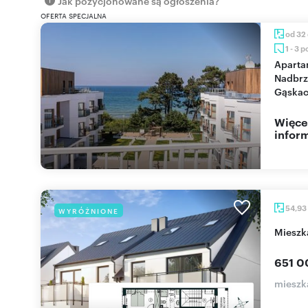
Jak pozycjonowane są ogłoszenia?
OFERTA SPECJALNA
od 32
1 - 3 
Apartamenty na
Nadbrz
Gąskac
Więce
inform
54,93
WYRÓŻNIONE
miesz
651 0
mieszk