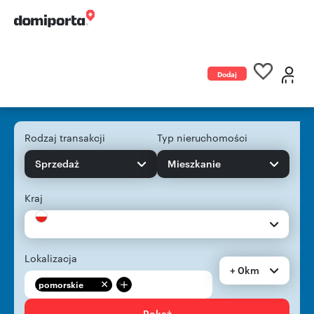
Dodaj
ogłoszenie
Rodzaj transakcji
Typ nieruchomości
Sprzedaż
Mieszkanie
Kraj
Lokalizacja
+ 0km
+
pomorskie
Pokaż