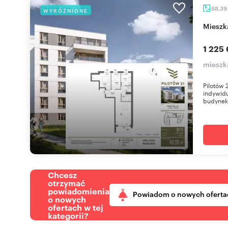
68,39
WYRÓŻNIONE
miesz
1 225 
mieszk
Pilotów 
indywidu
budynek 
Chcesz
otrzymać
powiadomienia
Powiadom o nowych oferta
o nowych
ofertach w tej
kategorii?