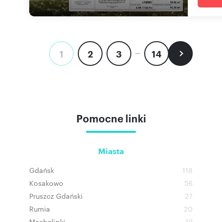
1
2
3
14
Pomocne linki
Miasta
Gdańsk
118
Kosakowo
56
Pruszcz Gdański
27
Rumia
20
Mechelinki
19