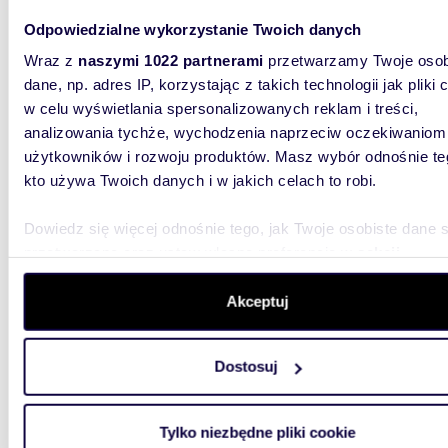
rodzin i
Odpowiedzialne wykorzystanie Twoich danych
które łąc
Wraz z
naszymi 1022 partnerami
przetwarzamy Twoje osob
dane, np. adres IP, korzystając z takich technologii jak pliki 
w celu wyświetlania spersonalizowanych reklam i treści,
analizowania tychże, wychodzenia naprzeciw oczekiwaniom
użytkowników i rozwoju produktów. Masz wybór odnośnie te
kto używa Twoich danych i w jakich celach to robi.
37,59
WYRÓŻNIONE
miesz
Dowiedz się więcej odnośnie tego, jak Twoje osobiste dane 
przetwarzane oraz ustaw własne preferencje w
sekcji
880 6
szczegółów
. W Deklaracji plików cookie możesz zmienić lu
mieszk
wycofać swoją zgodę w dowolnej chwili.
Akceptuj
ANCHORI
Wykorzystujemy pliki cookie do spersonalizowania treści i r
Mechelin
Dostosuj
inwestow
aby oferować funkcje społecznościowe i analizować ruch w 
witrynie. Informacje o tym, jak korzystasz z naszej witryny,
udostępniamy partnerom społecznościowym, reklamowym i
Tylko niezbędne pliki cookie
analitycznym. Partnerzy mogą połączyć te informacje z inn