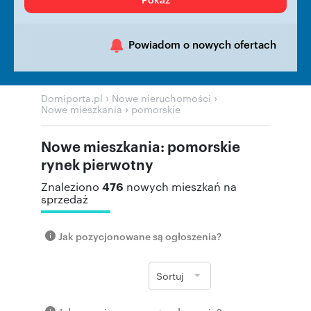
Powiadom o nowych ofertach
›
›
Domiporta.pl
Nowe nieruchomości
›
Nowe mieszkania
pomorskie
Nowe mieszkania: pomorskie
rynek pierwotny
476
Znaleziono
nowych mieszkań na
sprzedaż
Jak pozycjonowane są ogłoszenia?
Sortuj