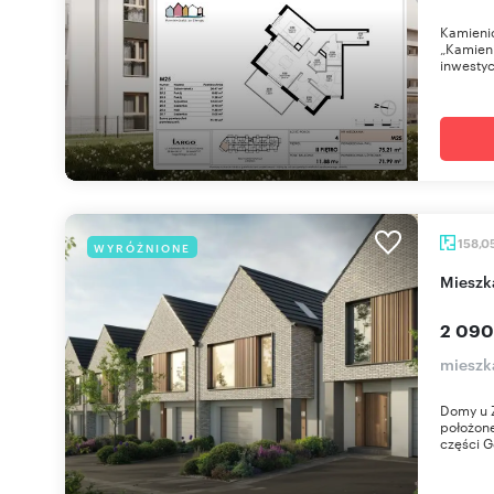
Kamienic
„Kamieni
inwestyc
158,0
WYRÓŻNIONE
miesz
2 090
mieszka
Domy u Ź
położone
części Gd