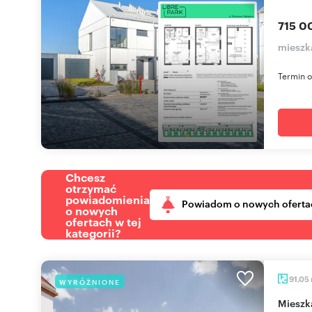
715 0
mieszk
Termin o
Chcesz
otrzymać
powiadomienia
Powiadom o nowych oferta
o nowych
ofertach w tej
kategorii?
91,05
WYRÓŻNIONE
miesz