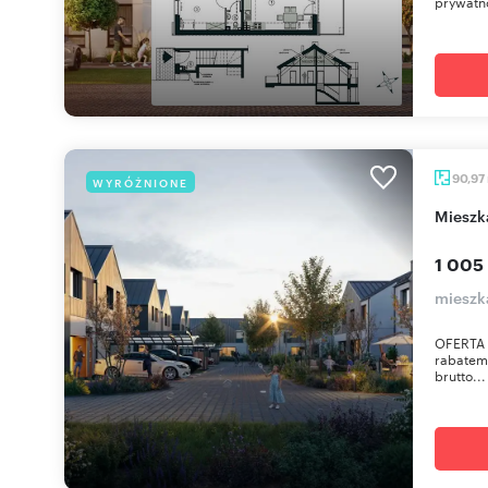
prywatno
90,97
WYRÓŻNIONE
miesz
1 005
mieszk
OFERTA 
rabatem:
brutto...