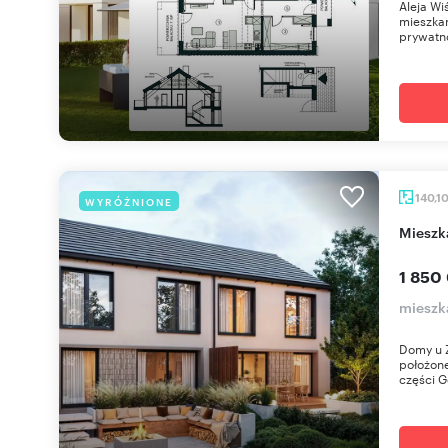
Aleja Wi
mieszkan
prywatno
140,1
WYRÓŻNIONE
miesz
1 850
mieszka
Domy u Ź
położone
części Gd