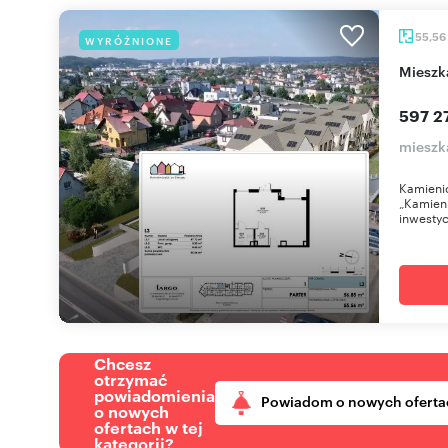
55,56
WYRÓŻNIONE
miesz
597 2
mieszk
Kamienic
„Kamieni
inwestyc
Chcesz
otrzymać
powiadomienia
Powiadom o nowych oferta
o nowych
ofertach w tej
kategorii?