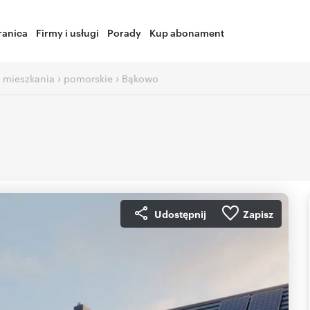
ranica
Firmy i usługi
Porady
Kup abonament
›
›
 mieszkania
pomorskie
Bąkowo
Udostępnij
Zapisz