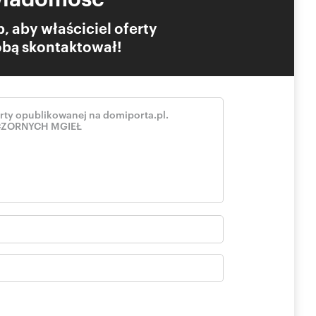
we do zagospodarowania
, aby właściciel oferty
Tobą skontaktował!
tów
kowie?
promocjach!