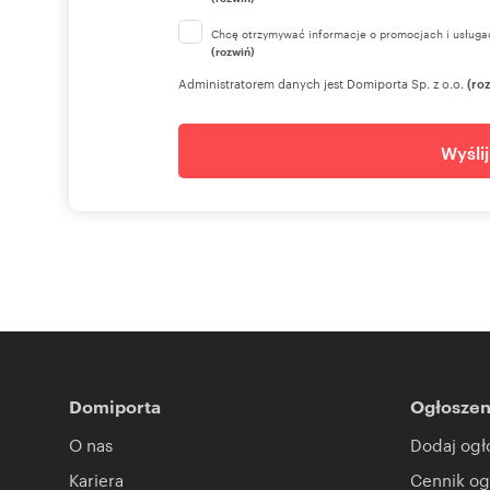
Chcę otrzymywać informacje o promocjach i usługa
(rozwiń)
Administratorem danych jest Domiporta Sp. z o.o.
(ro
Wyśli
Domiporta
Ogłoszen
O nas
Dodaj ogł
Kariera
Cennik og