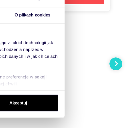
O plikach cookies
ąc z takich technologii jak
 wychodzenia naprzeciw
ch danych i w jakich celach
Następn
sne preferencje w
sekcji
j chwili.
ołecznościowe i analizować
Akceptuj
artnerom społecznościowym,
anymi od Ciebie lub