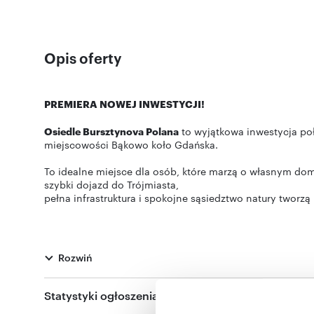
Opis oferty
PREMIERA NOWEJ INWESTYCJI!
Osiedle Bursztynova Polana
to wyjątkowa inwestycja po
miejscowości Bąkowo koło Gdańska.
To idealne miejsce dla osób, które marzą o własnym dom
szybki dojazd do Trójmiasta,
pełna infrastruktura i spokojne sąsiedztwo natury tworzą
OPIS LOKALI
Rozwiń
Oferujemy domy jednorodzinne w zabudowie dwulokalow
W każdym z nich zaplanowano dwa piętra, co pozwala p
Statystyki ogłoszenia:
prywatną.