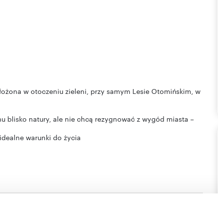
łożona w otoczeniu zieleni, przy samym Lesie Otomińskim, w
u blisko natury, ale nie chcą rezygnować z wygód miasta –
 idealne warunki do życia
ej o metrażu 84,63 m2.
odzielić dom na wygodną dla mieszkańców strefę dzienną i