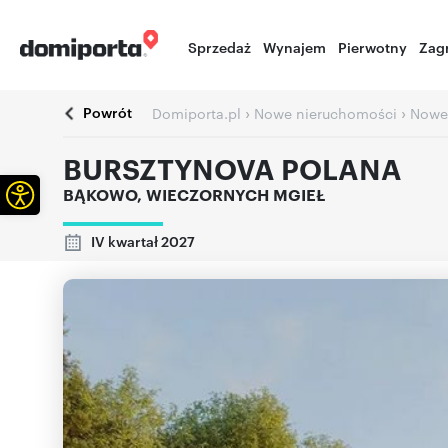
Sprzedaż
Wynajem
Pierwotny
Zag
Powrót
›
›
Domiporta.pl
Nowe nieruchomości
Nowe
BURSZTYNOVA POLANA
Otwórz pasek narzędzi
BĄKOWO
,
WIECZORNYCH MGIEŁ
IV kwartał 2027