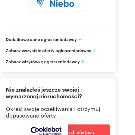
Dodatkowe dane ogłoszeniodawcy
Siódme Niebo S.A.
Zobacz wszystkie oferty ogłoszeniodawcy
Al. Niepodległości 124/8
Warszawa
mazowieckie
Zobacz wizytówkę ogłoszeniodawcy
801 00
Pokaż telefon
Nie znalazłeś jeszcze swojej
wymarzonej nieruchomości?
Określ swoje oczekiwania i otrzymuj
dopasowane oferty
Powiadom o nowych ofertach