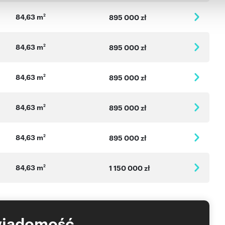
84,63 m
2
895 000 zł
84,63 m
2
895 000 zł
84,63 m
2
895 000 zł
 klucz,która może zaaranżować i wykończyć lokal zgodnie z
84,63 m
2
895 000 zł
84,63 m
2
895 000 zł
amach inwestycji: czerwiec 2027 r.
84,63 m
2
1 150 000 zł
rażu 84,63 m2
wiadomość