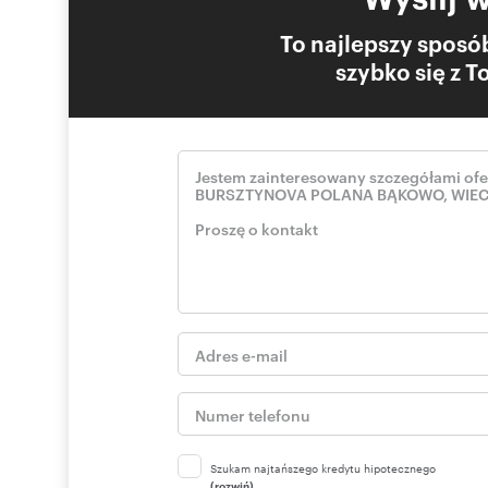
- ogród przy domu
- dwa piętra w każdym lokalu oraz poddasze nieużytko
To najlepszy sposób
- tereny zielone, szlaki rowerowe i spacerowe
szybko się z 
- bezpośrednie wejście do lasu z osiedla
- 20 minut spaceru do rezerwatu Bursztynowa Góra
- 4 minuty jazdy do Obwodnicy Trójmiasta
- 8 minut samochodem do centrum handlowego i marke
- bliskość obwodnicy metropolitalnej
- możliwość wprowadzenia zmian aranżacyjnych
Zainteresowała Cię inwestycja Bursztynova Polana w Bą
Dowiedz się więcej o dostępnych domach i aktualnych 
Szukam najtańszego kredytu hipotecznego
(rozwiń)