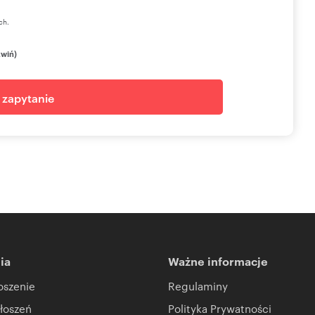
ch.
zwiń)
j zapytanie
ia
Ważne informacje
oszenie
Regulaminy
łoszeń
Polityka Prywatności