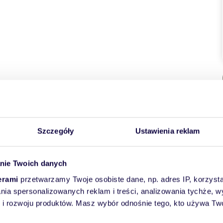
łożona w otoczeniu zieleni, przy samym Lesie Otomińskim, w
Szczegóły
Ustawienia reklam
u blisko natury, ale nie chcą rezygnować z wygód miasta –
nie Twoich danych
 idealne warunki do życia.
erami
przetwarzamy Twoje osobiste dane, np. adres IP, korzystaj
lania spersonalizowanych reklam i treści, analizowania tychże,
 rozwoju produktów. Masz wybór odnośnie tego, kto używa Twoi