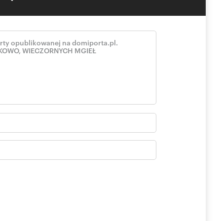
amach inwestycji: czerwiec 2027 r.
ażu 84,63 m²
we do zagospodarowania