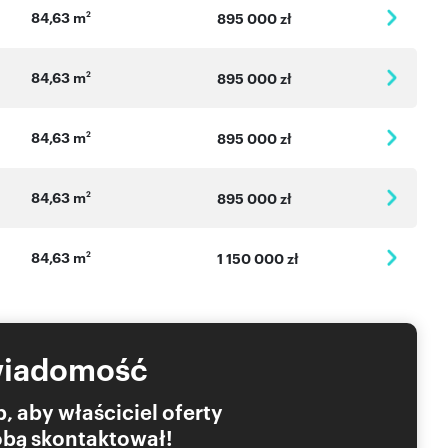
84,63 m
2
895 000 zł
84,63 m
2
895 000 zł
84,63 m
2
895 000 zł
84,63 m
2
895 000 zł
84,63 m
2
1 150 000 zł
wiadomość
 klucz,
, aby właściciel oferty
oimi potrzebami.
Tobą skontaktował!