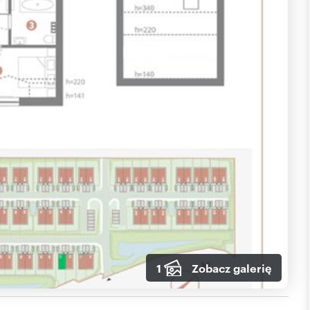
1
Zobacz galerię