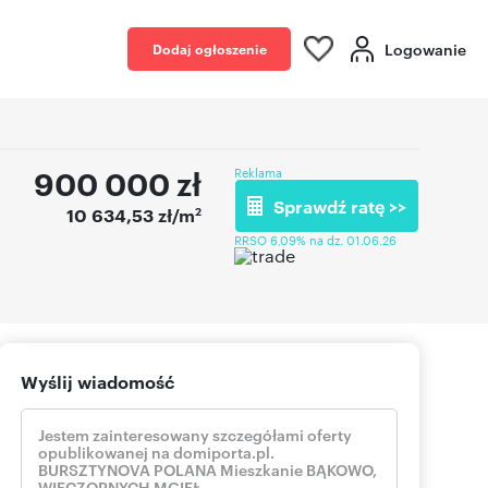
Logowanie
Dodaj ogłoszenie
900 000
zł
Reklama
Sprawdź ratę >>
2
10 634,53 zł/m
RRSO 6,09% na dz. 01.06.26
Wyślij wiadomość