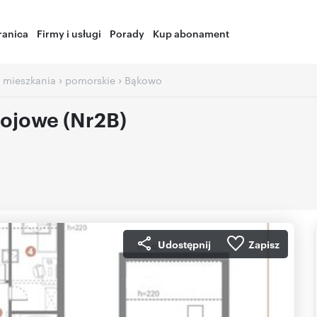
ranica
Firmy i usługi
Porady
Kup abonament
›
›
 mieszkania
pomorskie
Bąkowo
ojowe (Nr2B)
Udostępnij
Zapisz