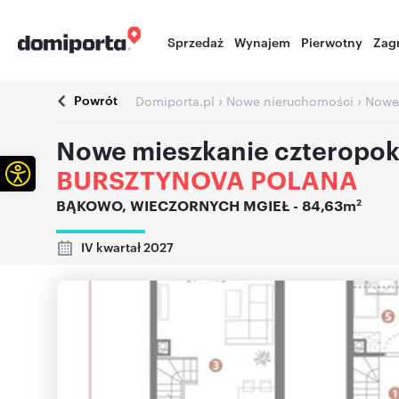
Sprzedaż
Wynajem
Pierwotny
Zag
Powrót
›
›
Domiporta.pl
Nowe nieruchomości
Nowe
Nowe mieszkanie czteropok
Otwórz pasek narzędzi
BURSZTYNOVA POLANA
2
BĄKOWO
,
WIECZORNYCH MGIEŁ
- 84,63m
IV kwartał 2027