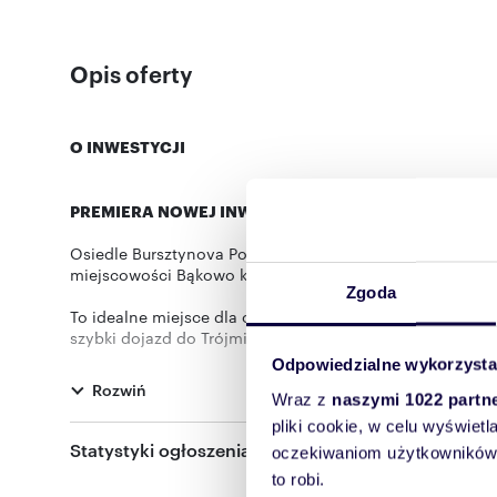
Opis oferty
O INWESTYCJI
PREMIERA NOWEJ INWESTYCJI!
Osiedle Bursztynova Polana to wyjątkowa inwestycja po
miejscowości Bąkowo koło Gdańska.
Zgoda
To idealne miejsce dla osób, które marzą o własnym dom
szybki dojazd do Trójmiasta,
Odpowiedzialne wykorzysta
pełna infrastruktura i spokojne sąsiedztwo natury tworzą
Rozwiń
Wraz z
naszymi 1022 partn
pliki cookie, w celu wyświet
OPIS LOKALI
Statystyki ogłoszenia:
oczekiwaniom użytkowników i
to robi.