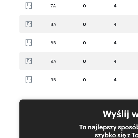
7A
0
4
STANDARD WYKOŃCZENIA
8A
0
4
Lokale oddawane są w stanie deweloperskim.
8B
0
4
W standardzie:
9A
0
4
* wysokiej jakości stolarka okienna i drzwiowa
* ogrzewanie podłogowe
9B
0
4
* panele fotowoltaiczne
* miejsca postojowe naziemne
Wyślij 
Współpracujemy z profesjonalną firmą od wykończeń pod
To najlepszy sposób
która może zaaranżować i wykończyć lokal zgodnie z Tw
szybko się z 