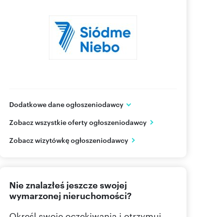
Dodatkowe dane ogłoszeniodawcy
Siódme Niebo S.A.
Zobacz wszystkie oferty ogłoszeniodawcy
Al. Niepodległości 124/8
Warszawa
mazowieckie
Zobacz wizytówkę ogłoszeniodawcy
801 00
Pokaż telefon
Nie znalazłeś jeszcze swojej
wymarzonej nieruchomości?
Określ swoje oczekiwania i otrzymuj