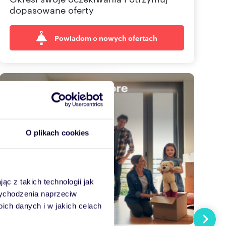
dopasowane oferty
Powiadom o nowych ofertach
O plikach cookies
ąc z takich technologii jak
 wychodzenia naprzeciw
ch danych i w jakich celach
Następn