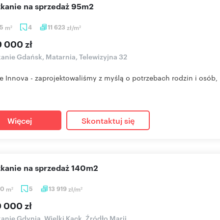
szkanie na sprzedaż 95m2
55
m
4
11 623
zł/m
2
2
9 000 zł
anie Gdańsk, Matarnia, Telewizyjna 32
e Innova - zaprojektowaliśmy z myślą o potrzebach rodzin i osób, 
Więcej
Skontaktuj się
szkanie na sprzedaż 140m2
10
m
5
13 919
zł/m
2
2
0 000 zł
anie Gdynia, Wielki Kack, Źródło Marii