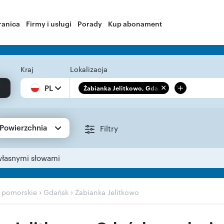
ranica
Firmy i usługi
Porady
Kup abonament
Kraj
Lokalizacja
+
PL
Żabianka Jelitkowo, Gda...
Powierzchnia
Filtry
własnymi słowami
›
›
›
pomorskie
Gdańsk
Żabianka Jelitkowo