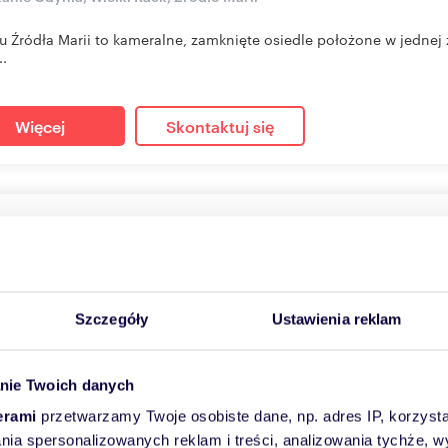
 Źródła Marii to kameralne, zamknięte osiedle położone w jednej 
..
Więcej
Skontaktuj się
szkanie na sprzedaż 87m2
65
m
4
16 432
zł/m
2
2
 869 zł
Szczegóły
Ustawienia reklam
anie Gdańsk, Zaspa, Pilotów 21
w 21 to kameralna inwestycja, dająca gwarancję indywidualnego p
nie Twoich danych
aln...
erami
przetwarzamy Twoje osobiste dane, np. adres IP, korzystaj
lania spersonalizowanych reklam i treści, analizowania tychże,