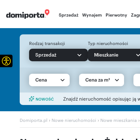
Sprzedaż
Wynajem
Pierwotny
Zag
Rodzaj transakcji
Typ nieruchomości
Sprzedaż
Mieszkanie
Otwórz pasek narzędzi
Cena
Cena za m²
Znajdź nieruchomość opisując ją 
NOWOŚĆ
›
›
Domiporta.pl
Nowe nieruchomości
Nowe mieszkania