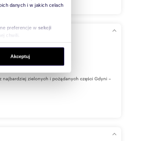
ch danych i w jakich celach
sne preferencje w
sekcji
j chwili.
ołecznościowe i analizować
Akceptuj
artnerom społecznościowym,
anymi od Ciebie lub
z najbardziej zielonych i pożądanych części Gdyni –