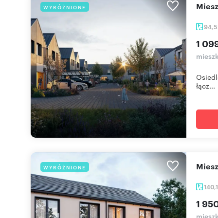
mie
WYRÓŻNIONE
94,
1 09
mieszk
Osiedl
łącz...
mie
WYRÓŻNIONE
140,
1 95
mieszk