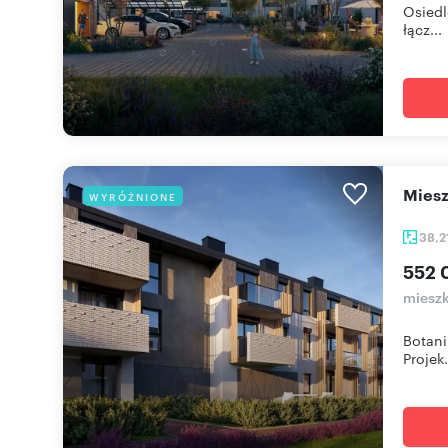
Osiedl
łącz...
mie
WYRÓŻNIONE
38,2
552 
mieszk
Botani
Projek.