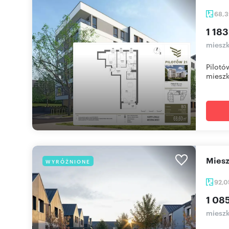
68,
1 183
mieszk
Pilotó
mieszk
mie
WYRÓŻNIONE
92,
1 08
mieszk