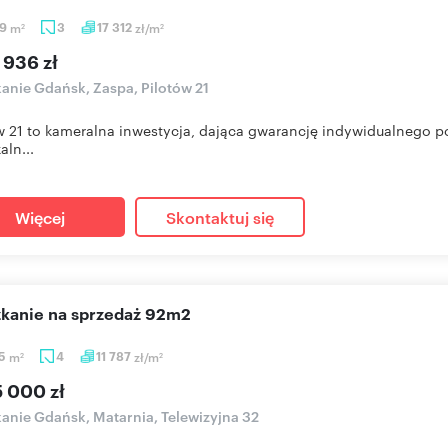
39
m
3
17 312
zł/m
2
2
 936 zł
anie Gdańsk, Zaspa, Pilotów 21
w 21 to kameralna inwestycja, dająca gwarancję indywidualnego p
aln...
Więcej
Skontaktuj się
szkanie na sprzedaż 92m2
05
m
4
11 787
zł/m
2
2
5 000 zł
anie Gdańsk, Matarnia, Telewizyjna 32