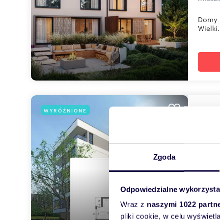
Domy u
Wielki.
mie
WYRÓŻNIONE
86,
1 423
Zgoda
mieszk
Pilotó
Odpowiedzialne wykorzysta
mieszk
Wraz z
naszymi 1022 partn
pliki cookie, w celu wyświet