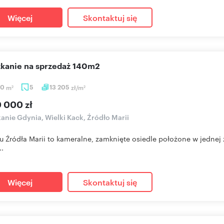
Więcej
Skontaktuj się
szkanie na sprzedaż 140m2
10
m
5
13 205
zł/m
2
2
0 000 zł
anie Gdynia, Wielki Kack, Źródło Marii
 Źródła Marii to kameralne, zamknięte osiedle położone w jednej 
..
Więcej
Skontaktuj się