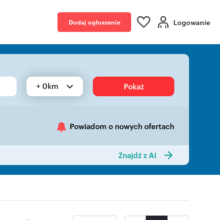
Logowanie
Dodaj ogłoszenie
+ 0km
Pokaż
Powiadom o nowych ofertach
Znajdź z AI