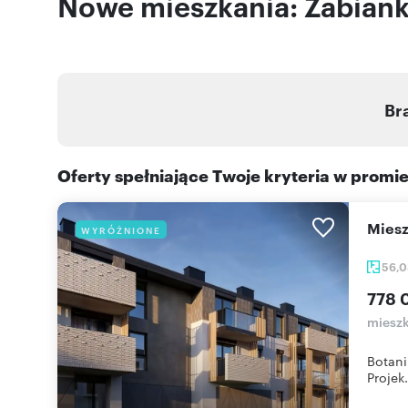
Nowe mieszkania: Żabiank
Br
Oferty spełniające Twoje kryteria w promi
mie
WYRÓŻNIONE
56,
778 
mieszk
Botani
Projek.