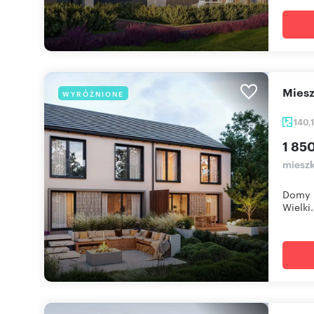
mie
WYRÓŻNIONE
140,
1 85
mieszk
Domy u
Wielki.