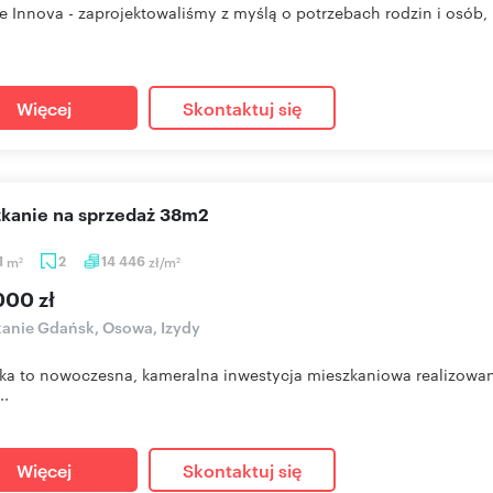
e Innova - zaprojektowaliśmy z myślą o potrzebach rodzin i osób, 
Więcej
Skontaktuj się
szkanie na sprzedaż 38m2
1
m
2
14 446
zł/m
2
2
000 zł
anie Gdańsk, Osowa, Izydy
ka to nowoczesna, kameralna inwestycja mieszkaniowa realizowana 
..
Więcej
Skontaktuj się