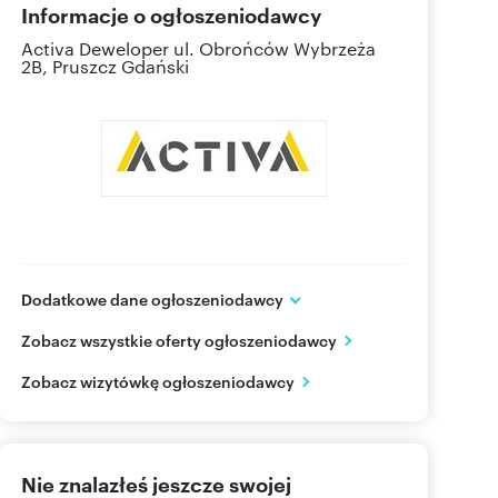
Informacje o ogłoszeniodawcy
Activa Deweloper
ul. Obrońców Wybrzeża
2B, Pruszcz Gdański
Dodatkowe dane ogłoszeniodawcy
Activa Deweloper
Zobacz wszystkie oferty ogłoszeniodawcy
ul. Obrońców Wybrzeża 2B
Pruszcz Gdański
pomorskie
Zobacz wizytówkę ogłoszeniodawcy
512 41
Pokaż telefon
Nie znalazłeś jeszcze swojej