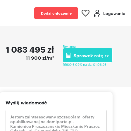
Logowanie
Dodaj ogłoszenie
1 083 495
zł
Reklama
Sprawdź ratę >>
2
11 900 zł/m
RRSO 6,09% na dz. 01.06.26
Wyślij wiadomość