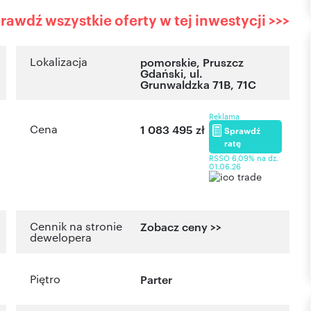
rawdź wszystkie oferty w tej inwestycji >>>
Lokalizacja
pomorskie
,
Pruszcz
Gdański
,
ul.
Grunwaldzka 71B, 71C
Reklama
Cena
1 083 495 zł
Sprawdź
ratę
RSSO 6,09% na dz.
01.06.26
Cennik na stronie
Zobacz ceny >>
dewelopera
Piętro
Parter