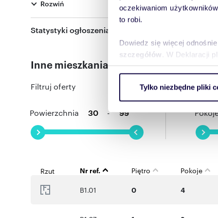
Rozwiń
oczekiwaniom użytkowników i
to robi.
Statystyki ogłoszenia:
Dowiedz się więcej odnośnie
szczegółów
. W Deklaracji 
Inne mieszkania dostępne w tej inwesty
Wykorzystujemy pliki cookie 
Filtruj oferty
Tylko niezbędne pliki c
ruch w naszej witrynie. Inf
reklamowym i analitycznym. 
Powierzchnia
-
Pokoj
uzyskanymi podczas korzysta
Nr ref.
Piętro
Pokoje
Rzut
B1.01
0
4