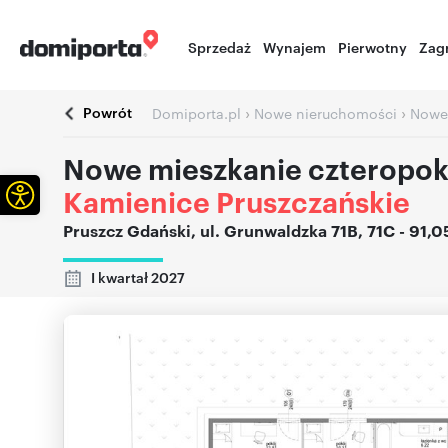
Sprzedaż
Wynajem
Pierwotny
Zag
Powrót
›
›
Domiporta.pl
Nowe nieruchomości
Nowe
Nowe mieszkanie czteropok
Otwórz pasek narzędzi
Kamienice Pruszczańskie
Pruszcz Gdański
,
ul. Grunwaldzka 71B, 71C
- 91,
I kwartał 2027