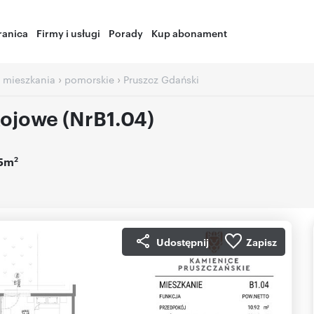
ranica
Firmy i usługi
Porady
Kup abonament
›
›
 mieszkania
pomorskie
Pruszcz Gdański
ojowe (NrB1.04)
2
05m
Udostępnij
Zapisz