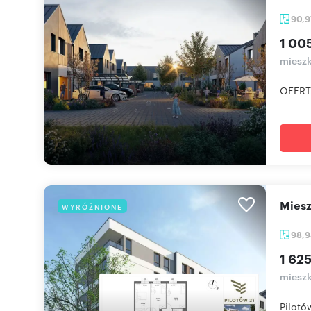
90,
1 00
mieszk
OFERTA
mie
WYRÓŻNIONE
98,
1 625
mieszk
Pilotó