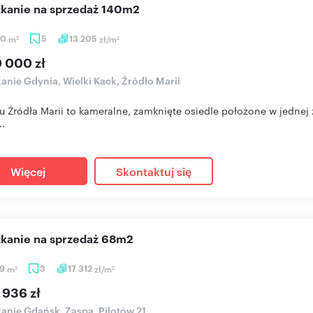
szkanie na sprzedaż 140m2
10
m
5
13 205
zł/m
2
2
0 000 zł
anie Gdynia, Wielki Kack, Źródło Marii
 Źródła Marii to kameralne, zamknięte osiedle położone w jednej 
..
Więcej
Skontaktuj się
szkanie na sprzedaż 68m2
39
m
3
17 312
zł/m
2
2
 936 zł
anie Gdańsk, Zaspa, Pilotów 21