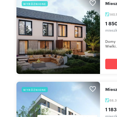
mie
WYRÓŻNIONE
140,
1 85
mieszk
Domy u
Wielki.
mie
WYRÓŻNIONE
68,
1 183
mieszk