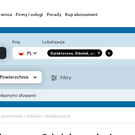
ranica
Firmy i usługi
Porady
Kup abonament
Kraj
Lokalizacja
+
PL
Galaktyczna, Gdańsk, po...
Powierzchnia
Filtry
własnymi słowami
›
›
›
pomorskie
Gdańsk
Galaktyczna