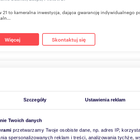
w 21 to kameralna inwestycja, dająca gwarancję indywidualnego p
aln...
Więcej
Skontaktuj się
szkanie na sprzedaż 68m2
39
m
3
17 922
zł/m
2
2
 697 zł
Szczegóły
Ustawienia reklam
anie Gdańsk, Zaspa, Pilotów 21
w 21 to kameralna inwestycja, dająca gwarancję indywidualnego p
nie Twoich danych
aln...
erami
przetwarzamy Twoje osobiste dane, np. adres IP, korzystaj
lania spersonalizowanych reklam i treści, analizowania tychże,