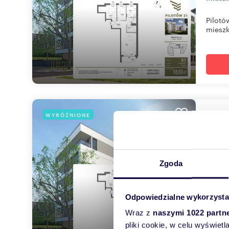
Pilotó
mieszk
mie
WYRÓŻNIONE
68,
1 225
Zgoda
mieszk
Pilotó
Odpowiedzialne wykorzysta
mieszk
Wraz z
naszymi 1022 partn
pliki cookie, w celu wyświet