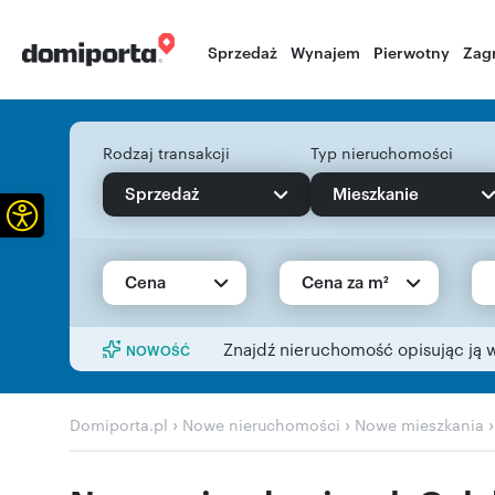
Sprzedaż
Wynajem
Pierwotny
Zag
Rodzaj transakcji
Typ nieruchomości
Sprzedaż
Mieszkanie
Otwórz pasek narzędzi
Cena
Cena za m²
Znajdź nieruchomość opisując ją 
NOWOŚĆ
›
›
Domiporta.pl
Nowe nieruchomości
Nowe mieszkania