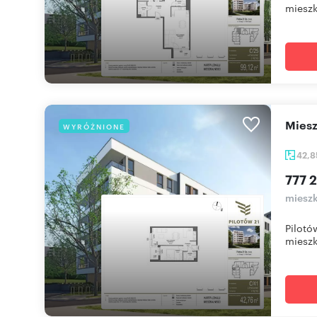
mieszk
mie
WYRÓŻNIONE
42,
777 2
mieszk
Pilotó
mieszk