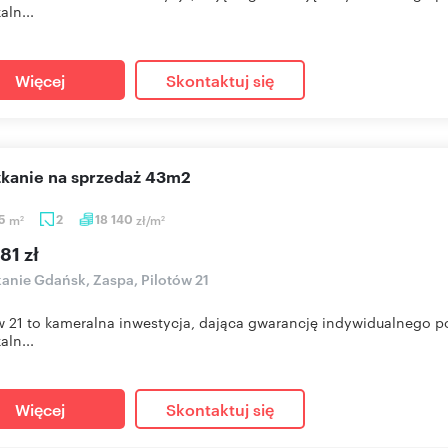
aln...
Więcej
Skontaktuj się
szkanie na sprzedaż 43m2
85
m
2
18 140
zł/m
2
2
81 zł
anie Gdańsk, Zaspa, Pilotów 21
w 21 to kameralna inwestycja, dająca gwarancję indywidualnego p
aln...
Więcej
Skontaktuj się