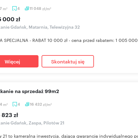
97
m
4
11 048
zł/m
2
2
5 000 zł
anie Gdańsk, Matarnia, Telewizyjna 32
 SPECJALNA - RABAT 10 000 zł - cena przed rabatem: 1 005 000 zł 
Więcej
Skontaktuj się
szkanie na sprzedaż 99m2
94
m
4
16 432
zł/m
2
2
 823 zł
anie Gdańsk, Zaspa, Pilotów 21
w 21 to kameralna inwestycja, dająca gwarancję indywidualnego p