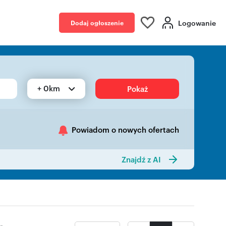
Logowanie
Dodaj ogłoszenie
+ 0km
Pokaż
Powiadom o nowych ofertach
Znajdź z AI