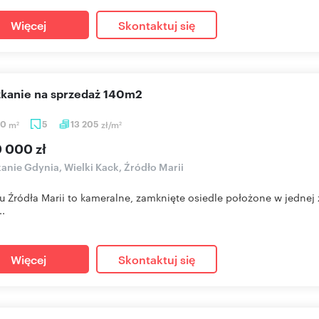
Więcej
Skontaktuj się
szkanie na sprzedaż 140m2
10
m
5
13 205
zł/m
2
2
0 000 zł
anie Gdynia, Wielki Kack, Źródło Marii
 Źródła Marii to kameralne, zamknięte osiedle położone w jednej 
..
Więcej
Skontaktuj się