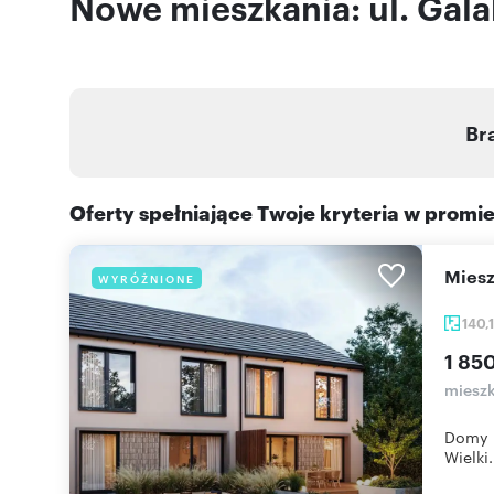
Nowe mieszkania: ul. Gal
Br
Oferty spełniające Twoje kryteria w promi
mie
WYRÓŻNIONE
140,
1 85
mieszk
Domy u
Wielki.