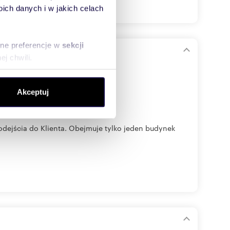
ch danych i w jakich celach
sne preferencje w
sekcji
j chwili.
ołecznościowe i analizować
Akceptuj
artnerom społecznościowym,
anymi od Ciebie lub
odejścia do Klienta. Obejmuje tylko jeden budynek