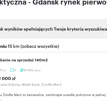
aktyczna - Gdańsk rynek pierwo
ak wyników spełniających Twoje kryteria wyszukiwa
eniu
15 km
(
zobacz wszystkie
)
szkanie na sprzedaż 140m2
10
m
5
13 205
zł/m
2
2
0 000 zł
anie Gdynia, Wielki Kack, Źródło Marii
 Źródła Marii to kameralne, zamknięte osiedle położone w jednej 
..