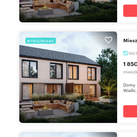
mie
WYRÓŻNIONE
140,
1 85
mieszk
Domy u
Wielki.