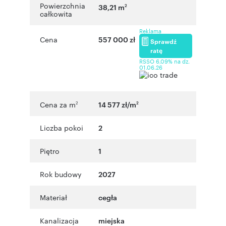
Powierzchnia
38,21 m
2
całkowita
Reklama
Cena
557 000 zł
Sprawdź
ratę
RSSO 6,09% na dz.
01.06.26
Cena za m
14 577 zł/m
2
2
Liczba pokoi
2
Piętro
1
Rok budowy
2027
Materiał
cegła
Kanalizacja
miejska