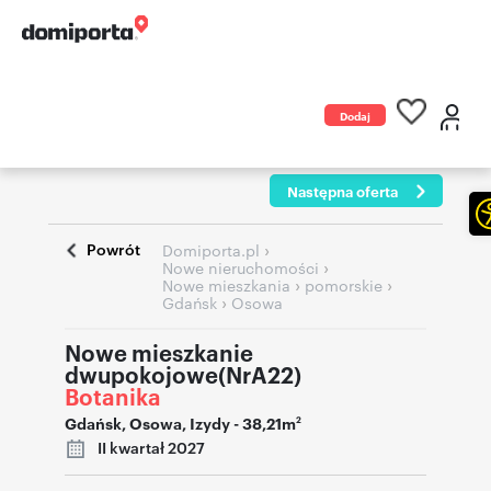
Dodaj
ogłoszenie
Następna oferta
Powrót
›
Domiporta.pl
›
Nowe nieruchomości
›
›
Nowe mieszkania
pomorskie
›
Gdańsk
Osowa
Nowe mieszkanie
dwupokojowe(NrA22)
Botanika
Gdańsk
,
Osowa
,
Izydy
- 38,21m
2
II kwartał 2027