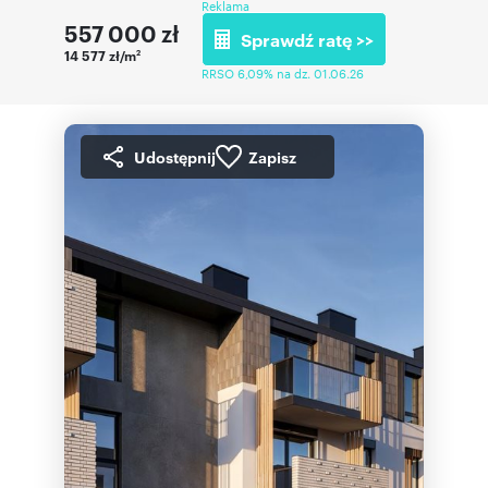
Reklama
557 000
zł
Sprawdź ratę >>
14 577 zł/m
2
RRSO 6,09% na dz. 01.06.26
Udostępnij
Zapisz