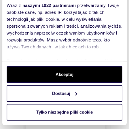
Podobne
Wraz z
naszymi 1022 partnerami
przetwarzamy Twoje
osobiste dane, np. adres IP, korzystając z takich
nieruchomości
technologii jak pliki cookie, w celu wyświetlania
spersonalizowanych reklam i treści, analizowania tychże,
wychodzenia naprzeciw oczekiwaniom użytkowników i
rozwoju produktów. Masz wybór odnośnie tego, kto
używa Twoich danych i w jakich celach to robi.
Dowiedz się więcej odnośnie tego, jak Twoje osobiste
dane są przetwarzane oraz ustaw własne preferencje w
sekcji szczegółów
. W Deklaracji plików cookie możesz
Akceptuj
zmienić lub wycofać swoją zgodę w dowolnej chwili.
Dostosuj
Wykorzystujemy pliki cookie do spersonalizowania treści
i reklam, aby oferować funkcje społecznościowe i
m
m
zł/m
m
57,76
3
12 102
43
2
2
2
m2
mieszkanie na sprzedaż 58m2
Przestronne 2-pokojowe
analizować ruch w naszej witrynie. Informacje o tym, jak
Tylko niezbędne pliki cookie
miesz
699 000 zł
korzystasz z naszej witryny, udostępniamy partnerom
699 
społecznościowym, reklamowym i analitycznym.
rmesa
mieszkanie Gdańsk, Osowa, Kielnieńska
mieszk