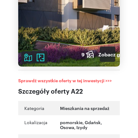
9
Zobacz galerię
Sprawdź wszystkie oferty w tej inwestycji >>>
Szczegóły oferty A22
Kategoria
Mieszkania na sprzedaż
Lokalizacja
pomorskie
,
Gdańsk
,
Osowa
,
Izydy