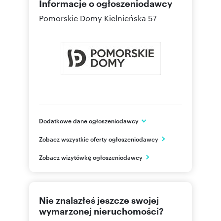
Informacje o ogłoszeniodawcy
Pomorskie Domy
Kielnieńska 57
Dodatkowe dane ogłoszeniodawcy
Pomorskie Domy
Zobacz wszystkie oferty ogłoszeniodawcy
ul. Kielnieńska 57
Gdańsk
Zobacz wizytówkę ogłoszeniodawcy
pomorskie
607 60
Pokaż telefon
Nie znalazłeś jeszcze swojej
607 60
Pokaż telefon
wymarzonej nieruchomości?