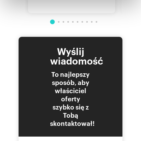
Partnerzy mogą połączyć te informacje z innymi danymi
otrzymanymi od Ciebie lub uzyskanymi podczas
korzystania z ich usług.
Wyślij
wiadomość
To najlepszy
sposób, aby
właściciel
oferty
szybko się z
Tobą
skontaktował!