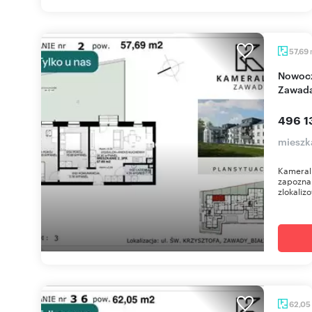
57,69
Nowoczesne 3-pokojowe z ogródkiem na
Zawad
496 1
mieszk
Kameral
zapoznan
zlokalizo
62,05