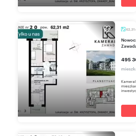
62,31
Nowoczesne 3-pokojowe z ogródkiem w
Zawad
495 3
mieszk
Kameral
mieszkan
inwestyc