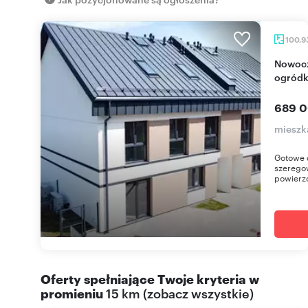
100,9
Nowoczesne bezczynszowe mieszkanie z
ogródk
689 0
mieszka
Gotowe 
szeregow
powierzc
Oferty spełniające Twoje kryteria w
promieniu
15 km
(
zobacz wszystkie
)