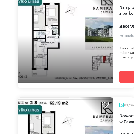
Na sprzedaż nowoczesne 3-pokojowe mieszkanie
z balk
493 2
mieszk
Kameral
mieszkan
inwestyc
62,19
Nowoczesne 3-pokojowe mieszkanie z balkonem
w Zawa