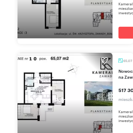
Kameral
mieszkan
inwestyc
65,07
Nowoczesne 3-pokojowe mieszkanie z balkonem
na Zaw
517 30
mieszk
Kameral
mieszkan
inwestyc