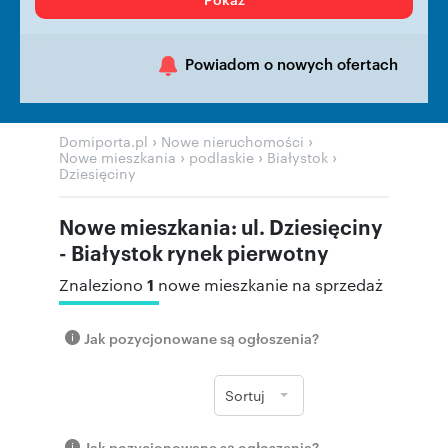
Powiadom o nowych ofertach
›
›
Domiporta.pl
Nowe nieruchomości
›
›
›
Nowe mieszkania
podlaskie
Białystok
Dziesięciny
Nowe mieszkania: ul. Dziesięciny
- Białystok rynek pierwotny
1
Znaleziono
nowe mieszkanie na sprzedaż
Jak pozycjonowane są ogłoszenia?
Sortuj
Jak pozycjonowane są ogłoszenia?