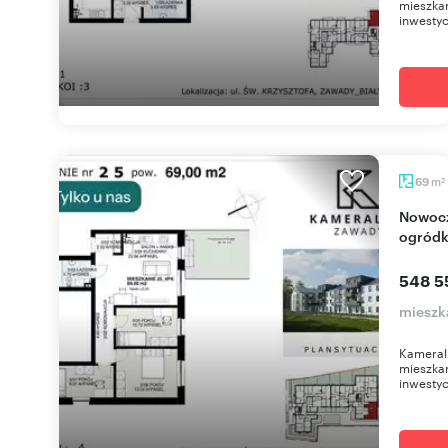
mieszkan
inwestyc
m
69
2
Nowoczesne 4-pokojowe mieszkanie z
ogródk
548 5
mieszk
Kameral
mieszkan
inwestyc