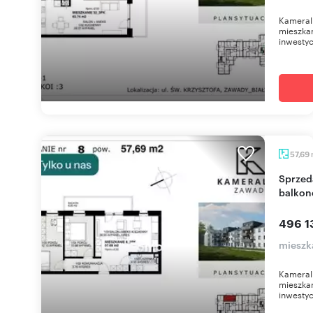
Kameral
mieszkan
inwestyc
57,69
Sprzedam nowoczesne 3-pokojowe mieszkanie z
balkon
496 1
mieszk
Kameral
mieszkan
inwestyc