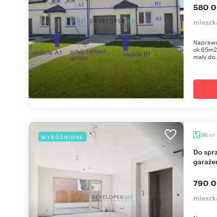
580 0
mieszk
Naprawd
ok 65m2 
mały do.
m
96
WYRÓŻNIONE
2
Do sprzedania nowoczesny segment 4 pokoi z
garaże
790 0
mieszk