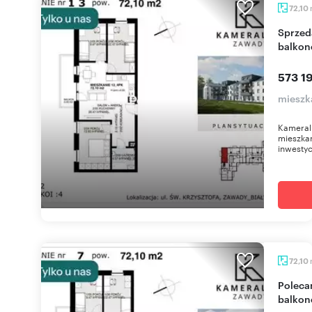
72,10
Sprzedam nowoczesne 4-pokojowe mieszkanie z
balkon
573 19
mieszk
Kameral
mieszkan
inwestyc
72,10
Polecam nowoczesne 4-pokojowe mieszkanie z
balkon