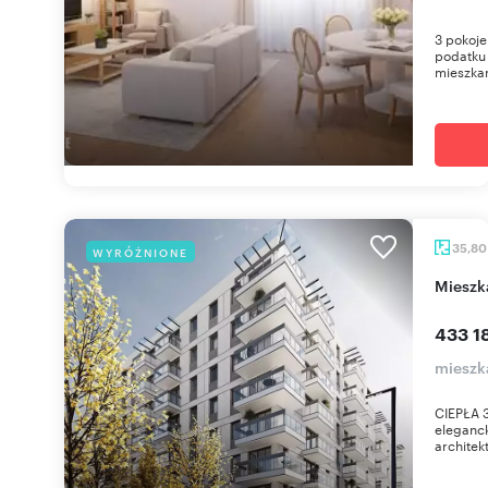
3 pokoje
podatku
mieszkan
35,8
WYRÓŻNIONE
miesz
433 18
mieszka
CIEPŁA 3
eleganc
architekt