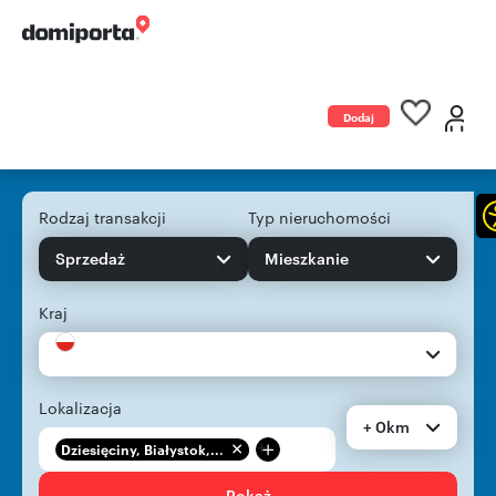
Dodaj
ogłoszenie
Rodzaj transakcji
Typ nieruchomości
Sprzedaż
Mieszkanie
Kraj
Lokalizacja
+ 0km
+
Dziesięciny, Białystok,...
Pokaż