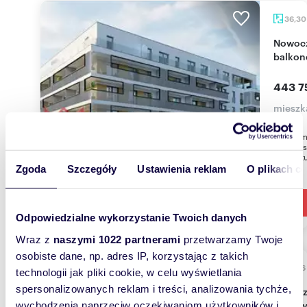
36,3
Nowoczesny apartament 36 m2 z dużym
balkon
443 7
mieszka
Apartame
Białegos
komfortu
Zgoda
Szczegóły
Ustawienia reklam
O plikach c
Odpowiedzialne wykorzystanie Twoich danych
Wraz z
naszymi 1022 partnerami
przetwarzamy Twoje
osobiste dane, np. adres IP, korzystając z takich
98,96
technologii jak pliki cookie, w celu wyświetlania
spersonalizowanych reklam i treści, analizowania tychże,
Na sprzedaż przestronne 98,96 m² mieszkanie z
klimaty
wychodzenia naprzeciw oczekiwaniom użytkowników i