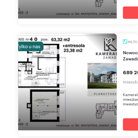
86,70
Nowoczesne 86m2 z antresolą i balkonem w
Zawad
689 2
mieszk
Kameral
mieszkan
inwestyc