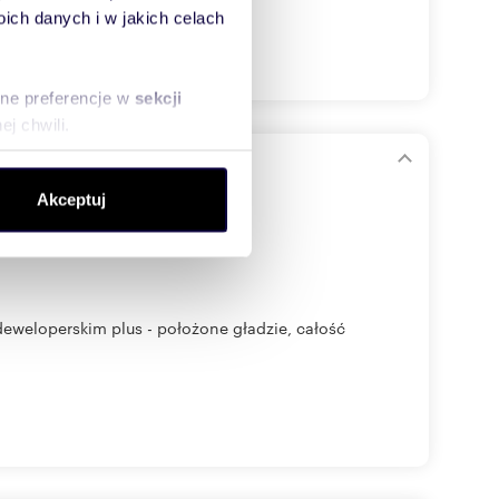
ch danych i w jakich celach
sne preferencje w
sekcji
j chwili.
ołecznościowe i analizować
Akceptuj
artnerom społecznościowym,
anymi od Ciebie lub
eweloperskim plus - położone gładzie, całość