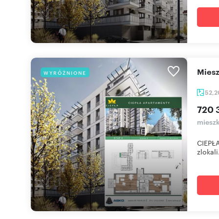
mie
WYRÓŻNIONE
52,
720 
mieszk
CIEPŁA
zlokali.