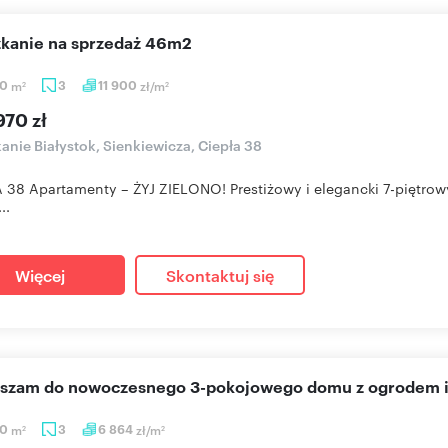
szkanie na sprzedaż 46m2
30
m
3
11 900
zł/m
2
2
970 zł
anie Białystok, Sienkiewicza, Ciepła 38
 38 Apartamenty – ŻYJ ZIELONO! Prestiżowy i elegancki 7-piętrow
..
Więcej
Skontaktuj się
raszam do nowoczesnego 3-pokojowego domu z ogrodem 
50
m
3
6 864
zł/m
2
2