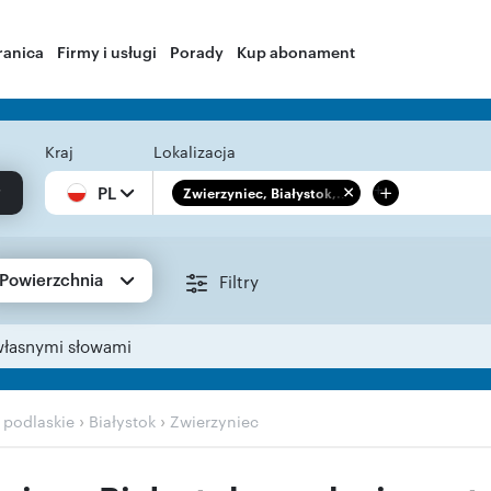
ranica
Firmy i usługi
Porady
Kup abonament
Kraj
Lokalizacja
+
PL
Zwierzyniec, Białystok,...
Powierzchnia
Filtry
własnymi słowami
›
›
›
podlaskie
Białystok
Zwierzyniec