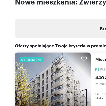
Nowe mieszkania: Zwierzyn
Br
Oferty spełniające Twoje kryteria w promi
mie
WYRÓŻNIONE
35,
440 
mieszk
CIEPŁA
zlokali.