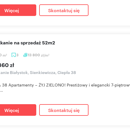
Więcej
Skontaktuj się
szkanie na sprzedaż 52m2
20
m
3
13 800
zł/m
2
2
360 zł
anie Białystok, Sienkiewicza, Ciepła 38
 38 Apartamenty – ŻYJ ZIELONO! Prestiżowy i elegancki 7-piętrow
..
Więcej
Skontaktuj się