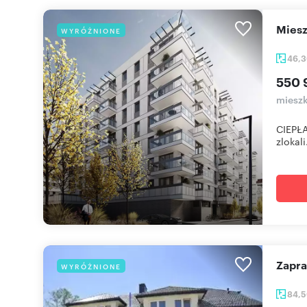
mie
WYRÓŻNIONE
46,
550 
mieszk
CIEPŁA
zlokali.
Zap
WYRÓŻNIONE
84,