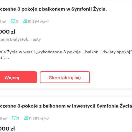
czesne 3 pokoje z balkonem w Symfonii Życia.
2
m
3
10 294
zł/m
2
2
000 zł
anie Białystok, Fasty
ia Życia w wersji „wykończone 3 pokoje + balkon + święty spokój”
",...
Więcej
Skontaktuj się
czesne 3-pokoje z balkonem w inwestycji Symfonia Życia
96
m
3
11 393
zł/m
2
2
000 zł