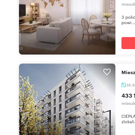
mieszk
3 poko
powi...
mie
35,
433 
mieszk
CIEPŁA
zlokali.