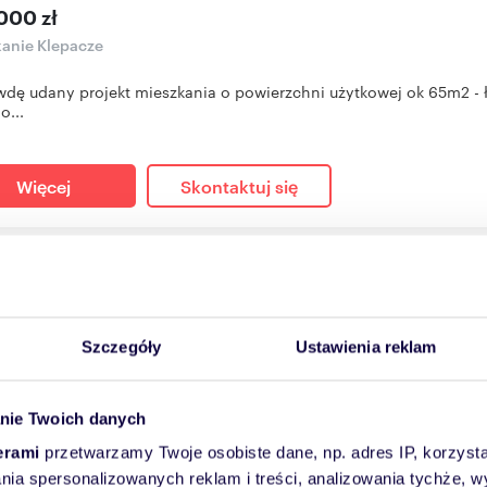
000 zł
anie Klepacze
dę udany projekt mieszkania o powierzchni użytkowej ok 65m2 - łą
o...
Więcej
Skontaktuj się
sprzedania nowoczesny segment 4 pokoi z garażem i rekup
m
4
8 229
zł/m
2
2
Szczegóły
Ustawienia reklam
000 zł
anie Białystok, Adama Mickiewicza
nie Twoich danych
esne 4 segmenty w zabudowie bliźniaczej – Białystok, okolice ul. 
erami
przetwarzamy Twoje osobiste dane, np. adres IP, korzystaj
tów ...
lania spersonalizowanych reklam i treści, analizowania tychże,