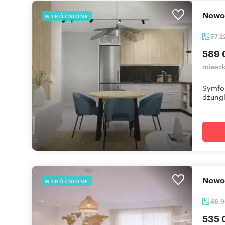
Nowo
WYRÓŻNIONE
57,2
589 
mieszk
Symfon
dżungla
Nowo
WYRÓŻNIONE
46,
535 