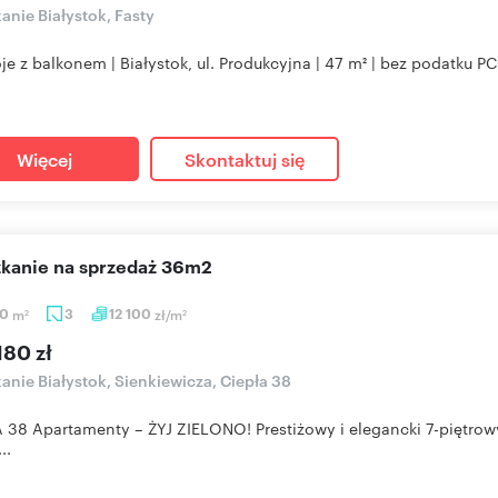
anie Białystok, Fasty
je z balkonem | Białystok, ul. Produkcyjna | 47 m² | bez podatku
Więcej
Skontaktuj się
szkanie na sprzedaż 36m2
80
m
3
12 100
zł/m
2
2
180 zł
anie Białystok, Sienkiewicza, Ciepła 38
 38 Apartamenty – ŻYJ ZIELONO! Prestiżowy i elegancki 7-piętrow
..