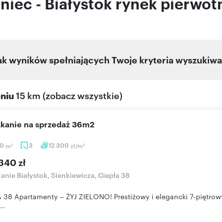
iec - Białystok rynek pierwot
ak wyników spełniających Twoje kryteria wyszukiwa
eniu
15 km
(
zobacz wszystkie
)
szkanie na sprzedaż 36m2
80
m
3
12 300
zł/m
2
2
340 zł
anie Białystok, Sienkiewicza, Ciepła 38
 38 Apartamenty – ŻYJ ZIELONO! Prestiżowy i elegancki 7-piętrow
..