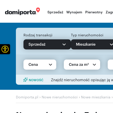
Sprzedaż
Wynajem
Pierwotny
Zag
Rodzaj transakcji
Typ nieruchomości
Sprzedaż
Mieszkanie
Otwórz pasek narzędzi
Cena
Cena za m²
Znajdź nieruchomość opisując ją 
NOWOŚĆ
›
›
Domiporta.pl
Nowe nieruchomości
Nowe mieszkania