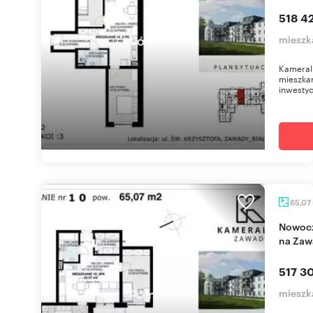
518 42
mieszk
Kameral
mieszkan
inwestyc
65,07
Nowoczesne 3-pokojowe mieszkanie z balkonem
na Zaw
517 30
mieszk