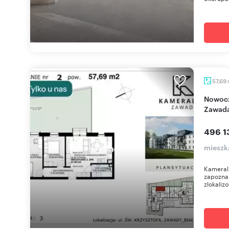
57,69
Nowoczesne 3-pokojowe z ogródkiem na
Zawad
496 1
mieszk
Kameral
zapoznan
zlokalizo