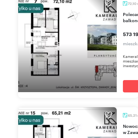
72,10
Polecam nowoczesne 4-pokojowe mieszkanie z
balkon
573 19
mieszk
Kameral
mieszkan
inwestyc
65,21
Nowoczesne 3-pokojowe mieszkanie z balkonem
w Zaw