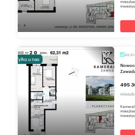
mieszkan
inwestyc
62,31
Nowoczesne 3-pokojowe z ogródkiem w
Zawad
495 3
mieszk
Kameral
mieszkan
inwestyc