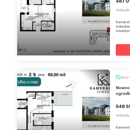
487 01
mieszk
Kameral
mieszkan
inwestyc
m
69
2
Nowoczesne 4-pokojowe mieszkanie z
ogródk
548 5
mieszk
Kameral