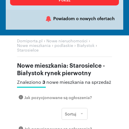
Powiadom o nowych ofertach
›
›
Domiporta.pl
Nowe nieruchomości
›
›
›
Nowe mieszkania
podlaskie
Białystok
Starosielce
Nowe mieszkania: Starosielce -
Białystok rynek pierwotny
3
Znaleziono
nowe mieszkania na sprzedaż
Jak pozycjonowane są ogłoszenia?
Sortuj
Jak pozycjonowane są ogłoszenia?