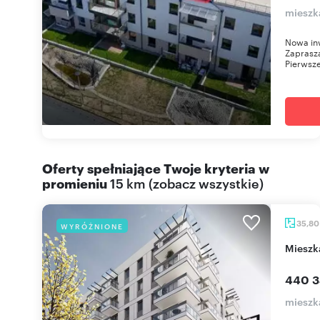
mieszka
Nowa inw
Zaprasza
Pierwsze
Oferty spełniające Twoje kryteria w
promieniu
15 km
(
zobacz wszystkie
)
35,8
WYRÓŻNIONE
miesz
440 3
mieszka