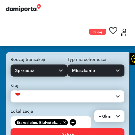
Dodaj
ogłoszenie
Rodzaj transakcji
Typ nieruchomości
Sprzedaż
Mieszkanie
Kraj
Lokalizacja
+ 0km
+
Starosielce, Białystok,...
Pokaż