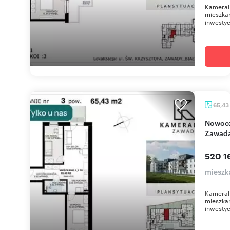
Kameral
mieszkan
inwestyc
65,43
Nowoczesne mieszkanie z ogródkiem w
Zawada
520 1
mieszk
Kameral
mieszkan
inwestyc