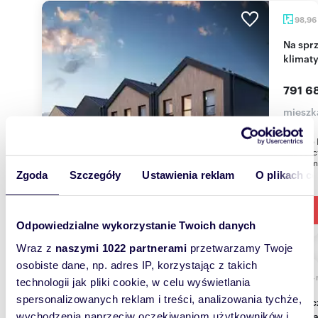
98,96
Na sprzedaż przestronne 98,96 m² mieszkanie z
klimaty
791 68
mieszk
Osiedle 
przy uli
98,96 m
Zgoda
Szczegóły
Ustawienia reklam
O plikach c
Odpowiedzialne wykorzystanie Twoich danych
Wraz z
naszymi 1022 partnerami
przetwarzamy Twoje
osobiste dane, np. adres IP, korzystając z takich
62,74
technologii jak pliki cookie, w celu wyświetlania
spersonalizowanych reklam i treści, analizowania tychże,
Nowoczesne 3-pokojowe mieszkanie z balkonem
w Zaw
wychodzenia naprzeciw oczekiwaniom użytkowników i