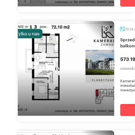
72,10
Sprzedam nowoczesne 4-pokojowe mieszkanie z
balkon
573 19
mieszk
Kameral
mieszkan
inwestyc