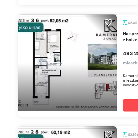
62,05
Na sprzedaż nowoczesne 3-pokojowe mieszkanie
z balk
493 2
mieszk
Kameral
mieszkan
inwestyc
62,19