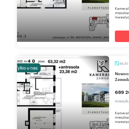
Kameral
mieszkan
inwestyc
86,70
Nowoczesne 86m2 z antresolą i balkonem w
Zawad
689 2
mieszk
Kameral
mieszkan
inwestyc