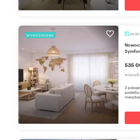
46,96
WYRÓŻNIONE
Nowoczesne 3-pokoje z balkonem w inwestycji
Symfon
535 0
mieszka
3 pokoje
podatku
mieszkan