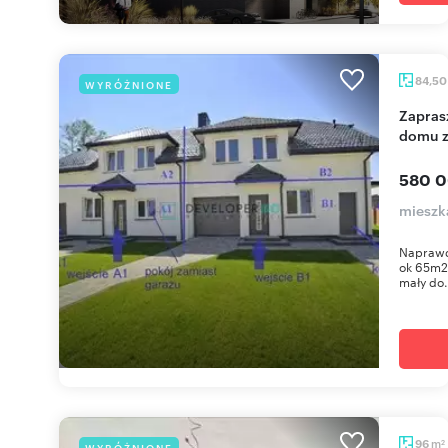
84,5
WYRÓŻNIONE
Zapraszam do nowoczesnego 3-pokojowego
domu z
580 0
mieszk
Naprawd
ok 65m2 
mały do.
m
96
WYRÓŻNIONE
2