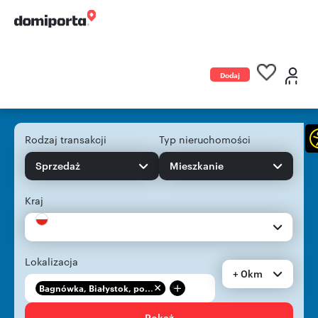
Dodaj
ogłoszenie
Rodzaj transakcji
Typ nieruchomości
Sprzedaż
Mieszkanie
Kraj
Lokalizacja
+ 0km
+
Bagnówka, Białystok, po...
Pokaż