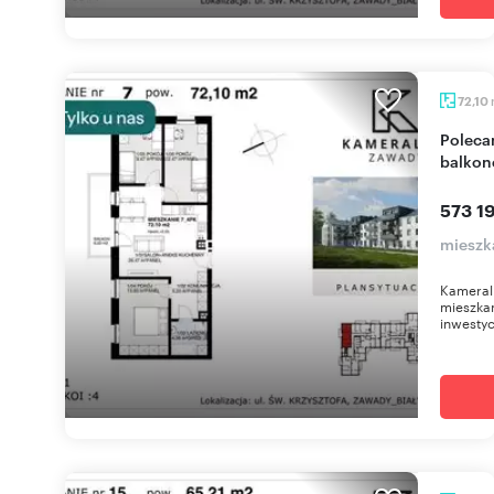
72,10
Polecam nowoczesne 4-pokojowe mieszkanie z
balkon
573 19
mieszk
Kameral
mieszkan
inwestyc