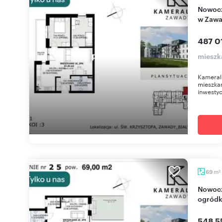
Nowoczesne 3-pokojowe mieszkanie z balkonem
w Zawa
487 01
mieszk
Kameral
mieszkan
inwestyc
m
69
2
Nowoczesne 4-pokojowe mieszkanie z
ogródk
548 5