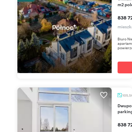
m2 pol
838 72
mieszk
Biuro N
apartam
powierzc
105,
Dwupoziomowy apartament 105m2 z tarasem i
parkin
838 72