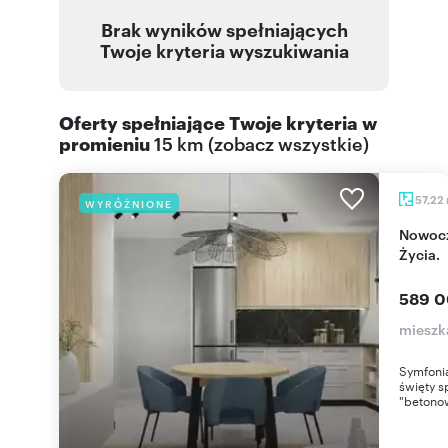
Brak wyników spełniających
Twoje kryteria wyszukiwania
Oferty spełniające Twoje kryteria w
promieniu
15 km
(
zobacz wszystkie
)
57,22
WYRÓŻNIONE
Nowoczesne 3 pokoje z balkonem w Symfonii
Życia.
589 0
mieszka
Symfonia
święty s
"betonow