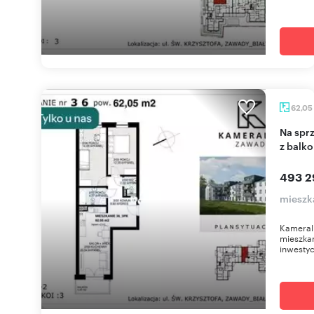
62,05
Na sprzedaż nowoczesne 3-pokojowe mieszkanie
z balk
493 2
mieszk
Kameral
mieszkan
inwestyc