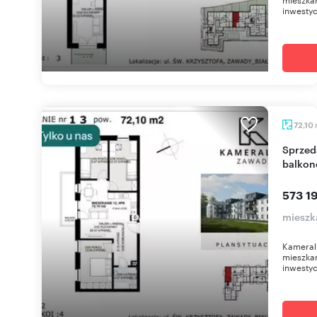
inwestyc
72,10
Sprzedam nowoczesne 4-pokojowe mieszkanie z
balkon
573 19
mieszk
Kameral
mieszkan
inwestyc