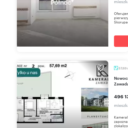
mieszk
Oferuje
pierwszy
Skorupac
57,69
Nowoczesne 3-pokojowe z ogródkiem na
Zawad
496 1
mieszk
Kameral
zapoznan
zlokalizo