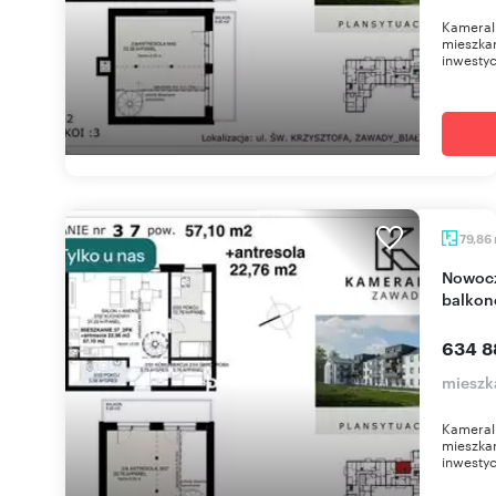
Kameral
mieszkan
inwestyc
79,86
Nowoczesne 3-pokojowe mieszkanie z antresolą i
balko
634 8
mieszk
Kameral
mieszkan
inwestyc