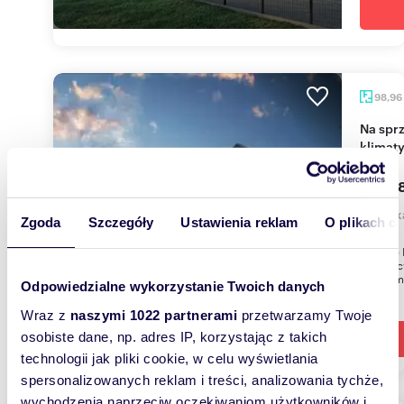
98,96
Na sprzedaż przestronne 98,96 m² mieszkanie z
klimaty
791 68
mieszk
Zgoda
Szczegóły
Ustawienia reklam
O plikach c
Osiedle 
przy uli
98,96 m
Odpowiedzialne wykorzystanie Twoich danych
Wraz z
naszymi 1022 partnerami
przetwarzamy Twoje
osobiste dane, np. adres IP, korzystając z takich
technologii jak pliki cookie, w celu wyświetlania
spersonalizowanych reklam i treści, analizowania tychże,
wychodzenia naprzeciw oczekiwaniom użytkowników i