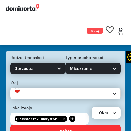
Dodaj
ogłoszenie
Rodzaj transakcji
Typ nieruchomości
Sprzedaż
Mieszkanie
Kraj
Lokalizacja
+ 0km
+
Białostoczek, Białystok...
Pokaż