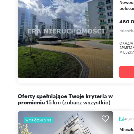
Nowoczesne 2 pokoje z windą i dużymi oknami
polec
460 0
mieszka
OKAZJA 
APARTAM
MIESZKAN
Oferty spełniające Twoje kryteria w
promieniu
15 km
(
zobacz wszystkie
)
46,3
WYRÓŻNIONE
miesz