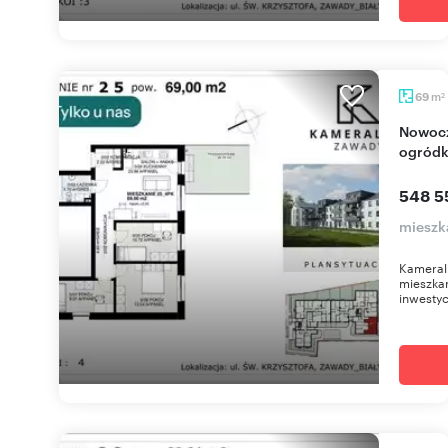
m
69
2
Nowoczesne 4-pokojowe mieszkanie z
ogródk
548 5
mieszk
Kameral
mieszkan
inwestyc