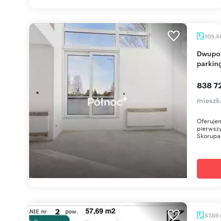
105,
Dwupoziomowy apartament 105m2 z tarasem i
parkin
838 72
mieszk
Oferuje
pierwszy
Skorupac
57,69