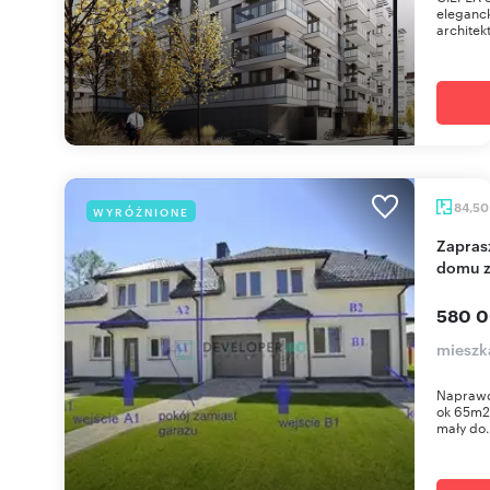
eleganc
architekt
84,5
WYRÓŻNIONE
Zapraszam do nowoczesnego 3-pokojowego
domu z
580 0
mieszk
Naprawd
ok 65m2 
mały do.