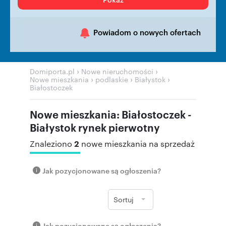
Powiadom o nowych ofertach
›
›
Domiporta.pl
Nowe nieruchomości
›
›
›
Nowe mieszkania
podlaskie
Białystok
Białostoczek
Nowe mieszkania: Białostoczek -
Białystok rynek pierwotny
2
Znaleziono
nowe mieszkania na sprzedaż
Jak pozycjonowane są ogłoszenia?
Sortuj
Jak pozycjonowane są ogłoszenia?