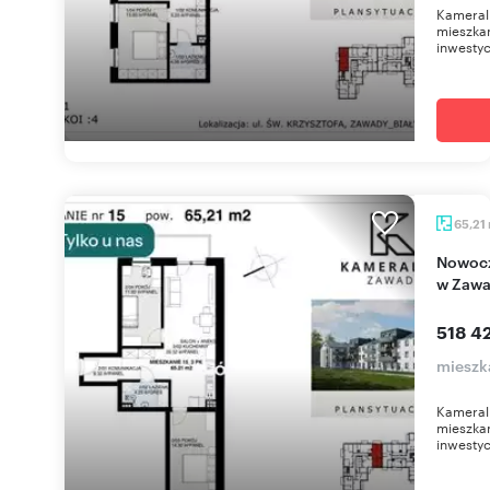
Kameral
mieszkan
inwestyc
65,21
Nowoczesne 3-pokojowe mieszkanie z balkonem
w Zaw
518 42
mieszk
Kameral
mieszkan
inwestyc