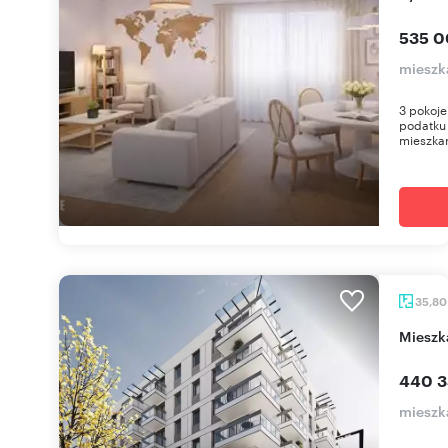
535 0
mieszka
3 pokoje
podatku
mieszkan
35,8
miesz
440 3
mieszka