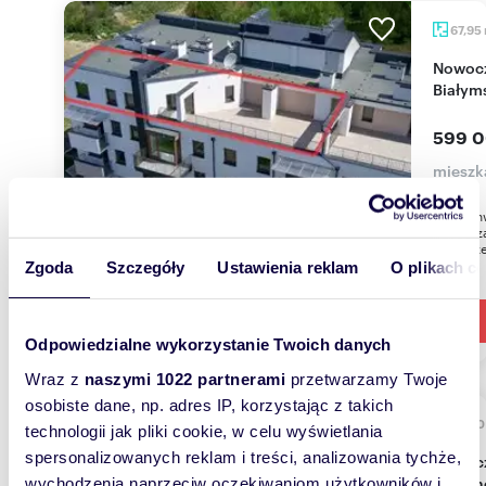
67,95
Nowoczesne 3-pokojowe mieszkanie z tarasem w
Białym
599 0
mieszka
Nowa inw
Zaprasza
Pierwsze
Zgoda
Szczegóły
Ustawienia reklam
O plikach c
Odpowiedzialne wykorzystanie Twoich danych
Wraz z
naszymi 1022 partnerami
przetwarzamy Twoje
osobiste dane, np. adres IP, korzystając z takich
36,3
technologii jak pliki cookie, w celu wyświetlania
spersonalizowanych reklam i treści, analizowania tychże,
Nowoczesny apartament 36 m2 z dużym
balkon
wychodzenia naprzeciw oczekiwaniom użytkowników i