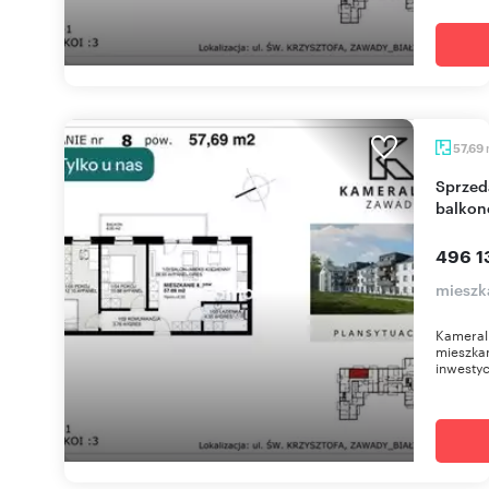
57,69
Sprzedam nowoczesne 3-pokojowe mieszkanie z
balkon
496 1
mieszk
Kameral
mieszkan
inwestyc