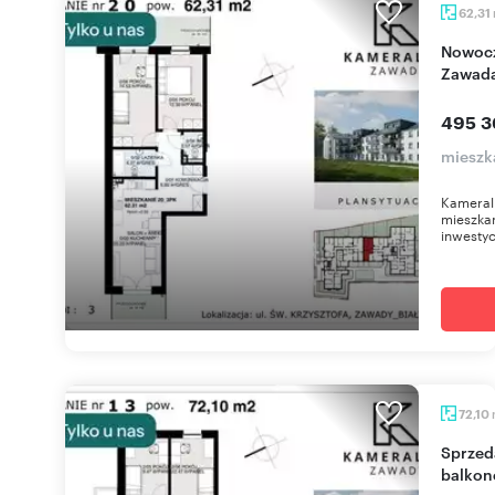
62,31
Nowoczesne 3-pokojowe z ogródkiem w
Zawad
495 3
mieszk
Kameral
mieszkan
inwestyc
72,10
Sprzedam nowoczesne 4-pokojowe mieszkanie z
balkon