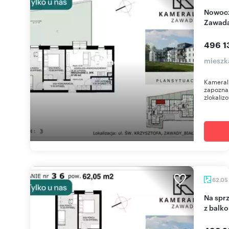
Nowoczesne 3-pokojowe z ogródkiem na
Zawad
496 1
mieszk
Kameral
zapoznan
zlokalizo
62,05
Na sprzedaż nowoczesne 3-pokojowe mieszkanie
z balk