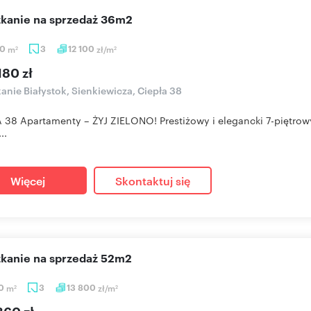
szkanie na sprzedaż 36m2
80
m
3
12 100
zł/m
2
2
180 zł
anie Białystok, Sienkiewicza, Ciepła 38
 38 Apartamenty – ŻYJ ZIELONO! Prestiżowy i elegancki 7-piętrow
..
Więcej
Skontaktuj się
szkanie na sprzedaż 52m2
20
m
3
13 800
zł/m
2
2