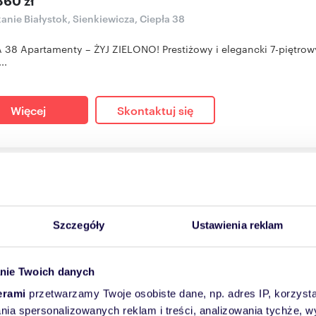
360 zł
anie Białystok, Sienkiewicza, Ciepła 38
 38 Apartamenty – ŻYJ ZIELONO! Prestiżowy i elegancki 7-piętrow
..
Więcej
Skontaktuj się
szkanie na sprzedaż 46m2
30
m
3
11 900
zł/m
2
2
Szczegóły
Ustawienia reklam
970 zł
anie Białystok, Sienkiewicza, Ciepła 38
nie Twoich danych
 38 Apartamenty – ŻYJ ZIELONO! Prestiżowy i elegancki 7-piętrow
erami
przetwarzamy Twoje osobiste dane, np. adres IP, korzystaj
..
lania spersonalizowanych reklam i treści, analizowania tychże,