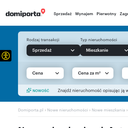
Sprzedaż
Wynajem
Pierwotny
Zag
Rodzaj transakcji
Typ nieruchomości
Sprzedaż
Mieszkanie
Otwórz pasek narzędzi
Cena
Cena za m²
Znajdź nieruchomość opisując ją 
NOWOŚĆ
›
›
Domiporta.pl
Nowe nieruchomości
Nowe mieszkania