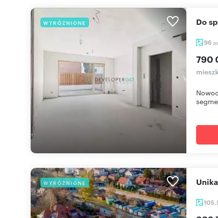
Do 
WYRÓŻNIONE
96
790 
mieszk
Nowocz
segmen
Unik
WYRÓŻNIONE
105