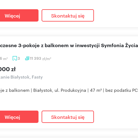
Więcej
Skontaktuj się
czesne 3-pokoje z balkonem w inwestycji Symfonia Życia
96
m
3
11 393
zł/m
2
2
000 zł
anie Białystok, Fasty
je z balkonem | Białystok, ul. Produkcyjna | 47 m² | bez podatku
Więcej
Skontaktuj się