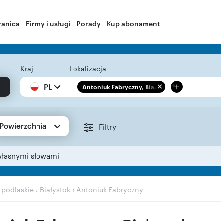
ranica
Firmy i usługi
Porady
Kup abonament
Kraj
Lokalizacja
+
PL
Antoniuk Fabryczny, Bia...
Powierzchnia
Filtry
własnymi słowami
›
›
›
podlaskie
Białystok
Antoniuk Fabryczny