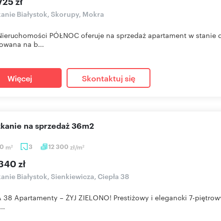
725 zł
anie Białystok, Skorupy, Mokra
Nieruchomości PÓŁNOC oferuje na sprzedaż apartament w stanie d
wana na b...
Więcej
Skontaktuj się
szkanie na sprzedaż 36m2
80
m
3
12 300
zł/m
2
2
340 zł
anie Białystok, Sienkiewicza, Ciepła 38
 38 Apartamenty – ŻYJ ZIELONO! Prestiżowy i elegancki 7-piętrow
..