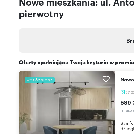
Nowe mieszkania: ul. Anto
pierwotny
Br
Oferty spełniające Twoje kryteria w promi
Nowo
WYRÓŻNIONE
57,2
589 
mieszk
Symfon
dżungla