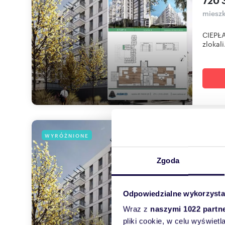
720 
mieszk
CIEPŁA
zlokali.
mie
WYRÓŻNIONE
46,
Zgoda
550 
mieszk
Odpowiedzialne wykorzysta
CIEPŁA
Wraz z
naszymi 1022 partn
zlokali.
pliki cookie, w celu wyświet