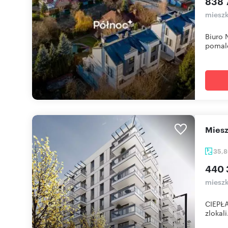
838 
mieszk
Biuro 
pomalo
mie
35,
440 
mieszk
CIEPŁA
zlokali.