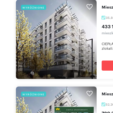
mie
WYRÓŻNIONE
35,
433 
mieszk
CIEPŁA
zlokali.
mie
WYRÓŻNIONE
52,