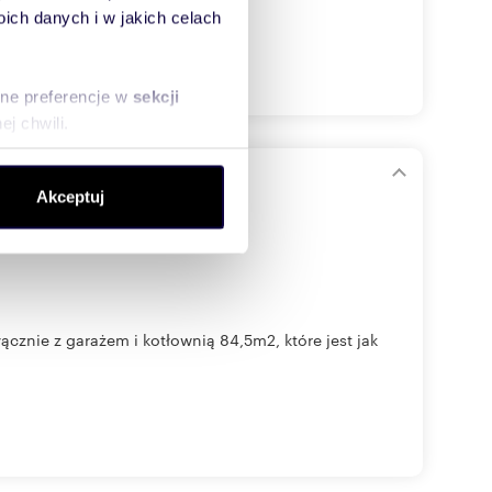
ch danych i w jakich celach
sne preferencje w
sekcji
j chwili.
ołecznościowe i analizować
i garażem
Akceptuj
artnerom społecznościowym,
anymi od Ciebie lub
cznie z garażem i kotłownią 84,5m2, które jest jak