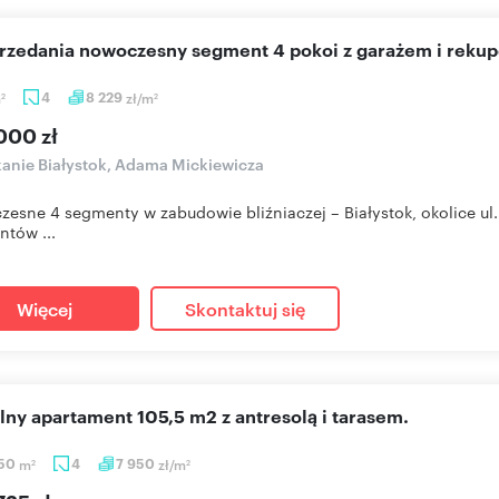
sprzedania nowoczesny segment 4 pokoi z garażem i rekup
m
4
8 229
zł/m
2
2
000 zł
anie Białystok, Adama Mickiewicza
esne 4 segmenty w zabudowie bliźniaczej – Białystok, okolice ul. 
tów ...
Więcej
Skontaktuj się
alny apartament 105,5 m2 z antresolą i tarasem.
,50
m
4
7 950
zł/m
2
2