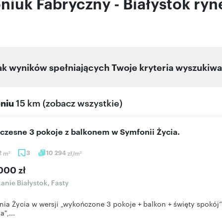
niuk Fabryczny - Białystok ryn
ak wyników spełniających Twoje kryteria wyszukiwa
eniu
15 km
(
zobacz wszystkie
)
czesne 3 pokoje z balkonem w Symfonii Życia.
2
m
3
10 294
zł/m
2
2
000 zł
anie Białystok, Fasty
ia Życia w wersji „wykończone 3 pokoje + balkon + święty spokój”
",...