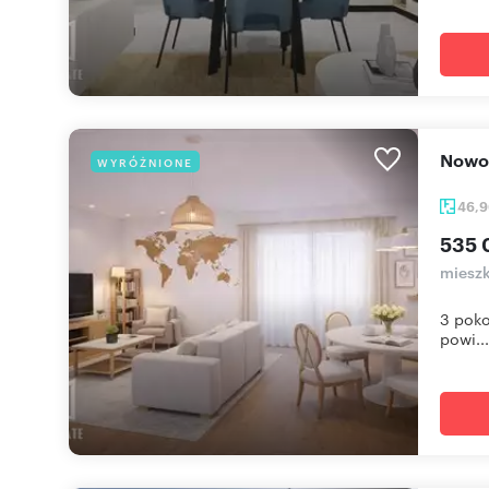
Nowo
WYRÓŻNIONE
46,
535 
mieszk
3 poko
powi...