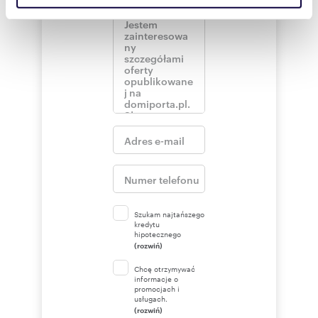
społecznościowym, reklamowym i analitycznym.
Partnerzy mogą połączyć te informacje z innymi danymi
otrzymanymi od Ciebie lub uzyskanymi podczas
korzystania z ich usług.
Szukam najtańszego
kredytu
hipotecznego
(rozwiń)
Chcę otrzymywać
informacje o
promocjach i
usługach.
(rozwiń)