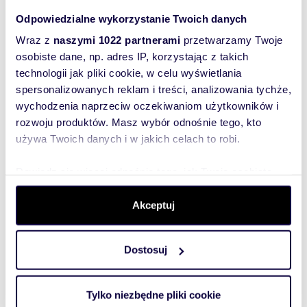
nowoczesnego apartamentu w wysokim
Odpowiedzialne wykorzystanie Twoich danych
standardzie – niezależnie od tego, czy szukasz
60,30 m
3
512 550 zł
2
pierwszego lokum, wygodnej przestrzeni dla
Wraz z
naszymi 1022 partnerami
przetwarzamy Twoje
rodziny, czy stabilnej inwestycji na lata.
osobiste dane, np. adres IP, korzystając z takich
technologii jak pliki cookie, w celu wyświetlania
spersonalizowanych reklam i treści, analizowania tychże,
Wyślij
wychodzenia naprzeciw oczekiwaniom użytkowników i
wiadomość
rozwoju produktów. Masz wybór odnośnie tego, kto
używa Twoich danych i w jakich celach to robi.
To najlepszy
sposób, aby
Dowiedz się więcej odnośnie tego, jak Twoje osobiste
dane są przetwarzane oraz ustaw własne preferencje w
właściciel
sekcji szczegółów
. W Deklaracji plików cookie możesz
Akceptuj
oferty
zmienić lub wycofać swoją zgodę w dowolnej chwili.
szybko się z
Tobą
Dostosuj
Wykorzystujemy pliki cookie do spersonalizowania treści
skontaktował!
i reklam, aby oferować funkcje społecznościowe i
analizować ruch w naszej witrynie. Informacje o tym, jak
Tylko niezbędne pliki cookie
korzystasz z naszej witryny, udostępniamy partnerom