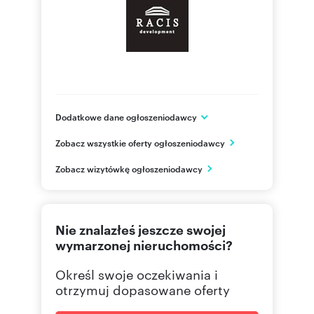
Dodatkowe dane ogłoszeniodawcy
RACIS DEVELOPMENT Sp. z o. o.
Zobacz wszystkie oferty ogłoszeniodawcy
Ks. Jerzego Jana Zawadzkiego 5 lok 4
Suwałki
Zobacz wizytówkę ogłoszeniodawcy
podlaskie
(87) 5
Pokaż telefon
Nie znalazłeś jeszcze swojej
wymarzonej nieruchomości?
Określ swoje oczekiwania i
otrzymuj dopasowane oferty