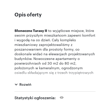
Opis oferty
Słoneczne Tarasy II
to wyjątkowe miejsce, które
swoim przyszłym mieszkańcom zapewni komfort
i wygodę na co dzień. Cały kompleks
mieszkaniowy zaprojektowaliśmy z
poszanowaniem dla prostoty formy, co
doskonale widać na elewacjach projektowanych
budynków. Nowoczesne apartamenty o
powierzchniach od 30 m2 do 80 m2,
położonych w kameralnym, ogrodzonym
osiedlu składającym się z trzech trzypiętrowych
budynków. W każdym z nich znajduje się
zaledwie 26 apartamentów, co gwarantuje
Rozwiń
prywatność, spokój oraz komfort codziennego
życia.
Dostępne układy apartamentów zostały
Statystyki ogłoszenia:
zaprojektowane z myślą o funkcjonalności i
codziennym komforcie. W ofercie znajdują się 2,
3 i 4-pokojowe apartamenty z aneksem