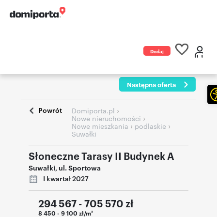
Dodaj
ogłoszenie
Następna oferta
Powrót
›
Domiporta.pl
›
Nowe nieruchomości
›
›
Nowe mieszkania
podlaskie
Suwałki
Słoneczne Tarasy II Budynek A
Suwałki
,
ul. Sportowa
I kwartał 2027
294 567 - 705 570
zł
8 450 - 9 100 zł/m
2