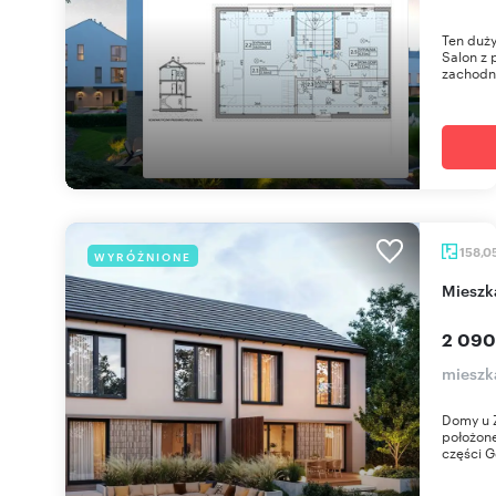
Ten duży
Salon z 
zachodni
158,0
WYRÓŻNIONE
miesz
2 090
mieszka
Domy u Ź
położone
części Gd