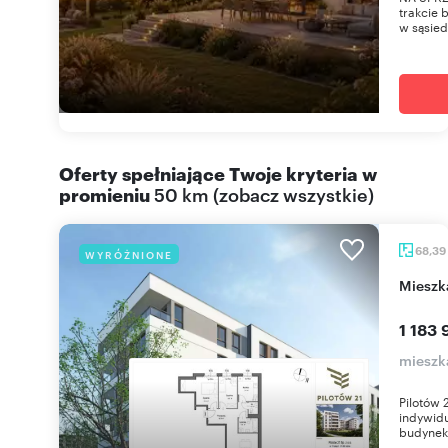
trakcie 
w sąsiedz
Oferty spełniające Twoje kryteria w
promieniu
50 km
(
zobacz wszystkie
)
68,39
WYRÓŻNIONE
miesz
1 183 
mieszk
Pilotów 
indywidu
budynek 