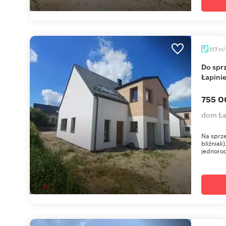
m
117
2
Do sprzedania nowoczesny bliźniak 117 m² w
Łapini
755 0
dom Ła
Na sprz
bliźniak
jednorod