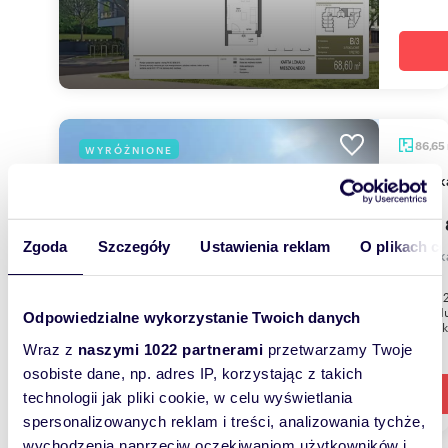
86,65
WYRÓŻNIONE
miesz
1 423 
Zgoda
Szczegóły
Ustawienia reklam
O plikach c
mieszk
Pilotów 
indywidu
Odpowiedzialne wykorzystanie Twoich danych
budynek 
Wraz z
naszymi 1022 partnerami
przetwarzamy Twoje
osobiste dane, np. adres IP, korzystając z takich
technologii jak pliki cookie, w celu wyświetlania
spersonalizowanych reklam i treści, analizowania tychże,
wychodzenia naprzeciw oczekiwaniom użytkowników i