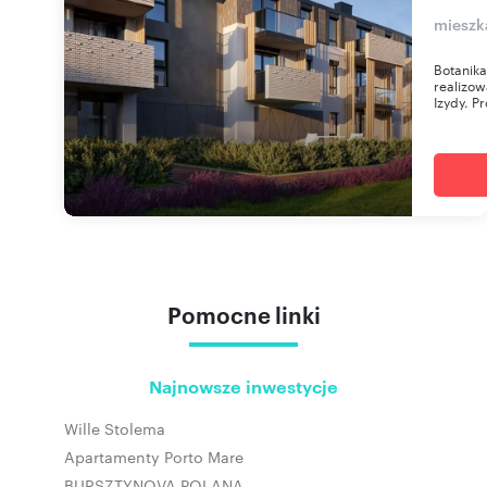
mieszk
Botanik
realizow
Izydy. Pr
Pomocne linki
Najnowsze inwestycje
Wille Stolema
Apartamenty Porto Mare
BURSZTYNOVA POLANA