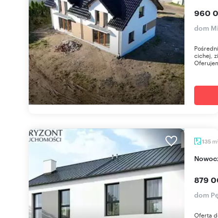
960 0
dom M
Pośredn
cichej, 
Oferujem
m
135
Nowoc
879 0
dom P
Oferta 