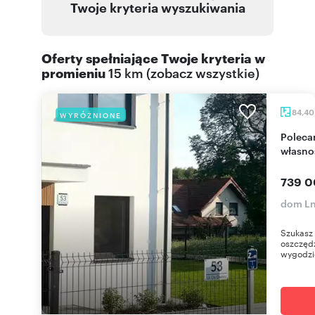
Twoje kryteria wyszukiwania
Oferty spełniające Twoje kryteria w
promieniu
15 km
(
zobacz wszystkie
)
84,4
WYRÓŻNIONE
Polecam nowoczesny dom 84,4 m² z pełną
własnoś
739 0
dom Ln
Szukasz 
oszczędz
wygodzie