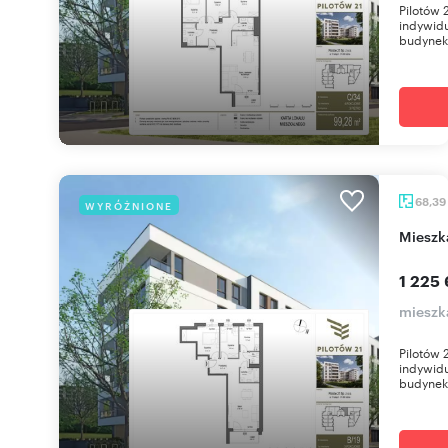
Pilotów 
indywidu
budynek 
68,39
WYRÓŻNIONE
miesz
1 225 
mieszk
Pilotów 
indywidu
budynek 