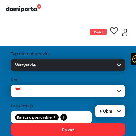
Dodaj
ogłoszenie
Typ nieruchomości
Wszystkie
Kraj
Lokalizacja
+ 0km
+
Kartuzy, pomorskie
Pokaż