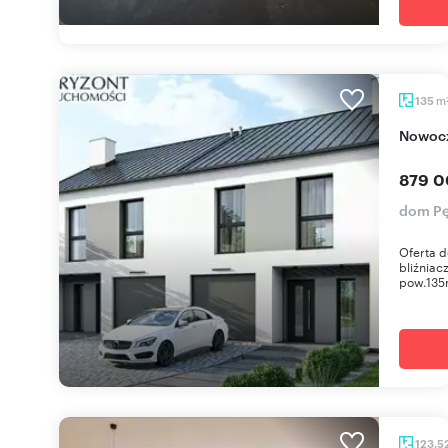
m
135
Nowoc
879 0
dom P
Oferta 
bliźnia
pow.135m
123,5