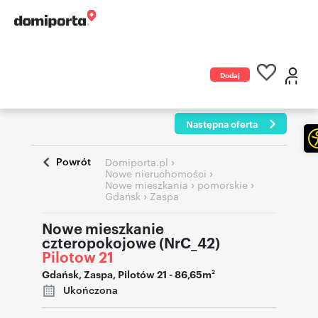
Dodaj
ogłoszenie
Następna oferta
Powrót
›
Domiporta.pl
›
Nowe nieruchomości
›
›
Nowe mieszkania
pomorskie
›
Gdańsk
Zaspa
Nowe mieszkanie
czteropokojowe (NrC_42)
Pilotow 21
Gdańsk
,
Zaspa
,
Pilotów 21
- 86,65m
2
Ukończona