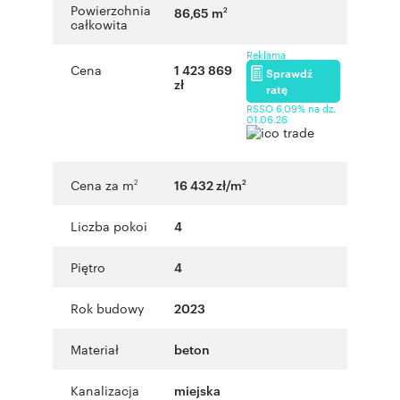
Powierzchnia
86,65 m
2
całkowita
Reklama
Cena
1 423 869
Sprawdź
zł
ratę
RSSO 6,09% na dz.
01.06.26
Cena za m
16 432 zł/m
2
2
Liczba pokoi
4
Piętro
4
Rok budowy
2023
Materiał
beton
Kanalizacja
miejska