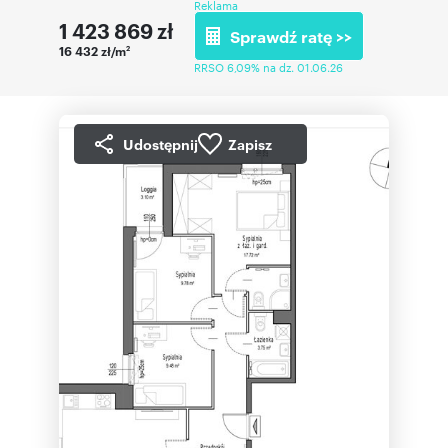
Reklama
1 423 869
zł
Sprawdź ratę >>
16 432 zł/m
2
RRSO 6,09% na dz. 01.06.26
Udostępnij
Zapisz