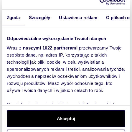
86,65 m
1
4
1 378 163 zł
2
Zgoda
Szczegóły
Ustawienia reklam
O plikach c
98,94 m
2
4
1 573 635 zł
2
Odpowiedzialne wykorzystanie Twoich danych
36,75 m
2
1
666 629 zł
2
Wraz z
naszymi 1022 partnerami
przetwarzamy Twoje
osobiste dane, np. adres IP, korzystając z takich
42,70 m
2
2
774 560 zł
2
technologii jak pliki cookie, w celu wyświetlania
spersonalizowanych reklam i treści, analizowania tychże,
42,28 m
2
2
766 941 zł
2
wychodzenia naprzeciw oczekiwaniom użytkowników i
rozwoju produktów. Masz wybór odnośnie tego, kto
używa Twoich danych i w jakich celach to robi.
42,70 m
2
2
774 560 zł
2
Dowiedz się więcej odnośnie tego, jak Twoje osobiste
42,85 m
2
2
777 281 zł
2
dane są przetwarzane oraz ustaw własne preferencje w
sekcji szczegółów
. W Deklaracji plików cookie możesz
Akceptuj
zmienić lub wycofać swoją zgodę w dowolnej chwili.
86,65 m
2
4
1 423 869 zł
2