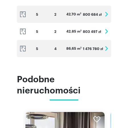
42,70 m
5
2
800 684 zł
2
42,85 m
5
2
803 497 zł
2
86,65 m
5
4
1 476 780 zł
2
Podobne
nieruchomości