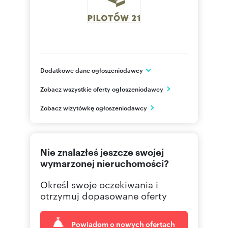
Dodatkowe dane ogłoszeniodawcy
Pilotów 21 Sp. z o.o.
Zobacz wszystkie oferty ogłoszeniodawcy
ul. 10 lutego 5
Gdynia
Zobacz wizytówkę ogłoszeniodawcy
pomorskie
575414
Pokaż telefon
Nie znalazłeś jeszcze swojej
576444
Pokaż telefon
wymarzonej nieruchomości?
Określ swoje oczekiwania i
728 95
Pokaż telefon
otrzymuj dopasowane oferty
Powiadom o nowych ofertach