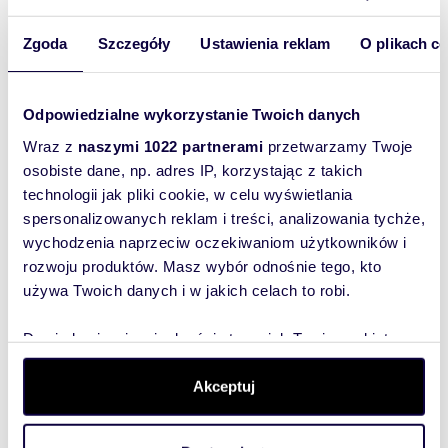
98,94 m
2
4
1 573 635 zł
2
Zgoda
Szczegóły
Ustawienia reklam
O plikach c
36,75 m
2
1
666 629 zł
2
Odpowiedzialne wykorzystanie Twoich danych
42,70 m
2
2
774 560 zł
2
Wraz z
naszymi 1022 partnerami
przetwarzamy Twoje
osobiste dane, np. adres IP, korzystając z takich
42,28 m
2
2
766 941 zł
technologii jak pliki cookie, w celu wyświetlania
2
spersonalizowanych reklam i treści, analizowania tychże,
wychodzenia naprzeciw oczekiwaniom użytkowników i
42,70 m
2
2
774 560 zł
2
rozwoju produktów. Masz wybór odnośnie tego, kto
używa Twoich danych i w jakich celach to robi.
42,85 m
2
2
777 281 zł
2
Dowiedz się więcej odnośnie tego, jak Twoje osobiste
dane są przetwarzane oraz ustaw własne preferencje w
86,65 m
2
4
1 423 869 zł
2
sekcji szczegółów
. W Deklaracji plików cookie możesz
Akceptuj
zmienić lub wycofać swoją zgodę w dowolnej chwili.
98,94 m
2
4
1 625 823 zł
2