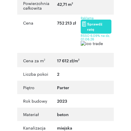
Powierzchnia
42,71 m
2
całkowita
Reklama
Cena
752 213 zł
Sprawdź
ratę
RSSO 6,09% na dz.
01.06.26
Cena za m
17 612 zł/m
2
2
Liczba pokoi
2
Piętro
Parter
Rok budowy
2023
Materiał
beton
Kanalizacja
miejska