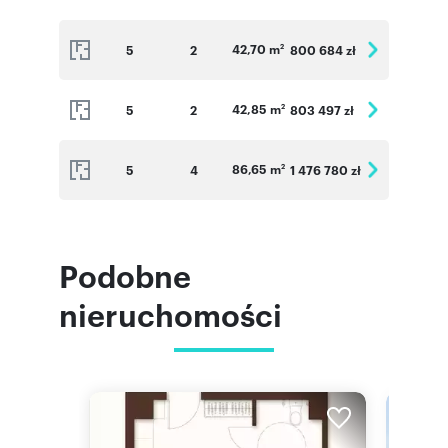
42,70 m
5
2
800 684 zł
2
42,85 m
5
2
803 497 zł
2
86,65 m
5
4
1 476 780 zł
2
Podobne
nieruchomości