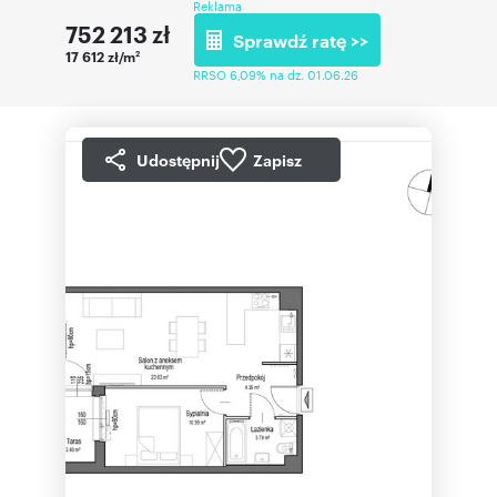
Reklama
752 213
zł
Sprawdź ratę >>
17 612 zł/m
2
RRSO 6,09% na dz. 01.06.26
Udostępnij
Zapisz