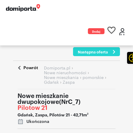
Dodaj
ogłoszenie
Następna oferta
Powrót
›
Domiporta.pl
›
Nowe nieruchomości
›
›
Nowe mieszkania
pomorskie
›
Gdańsk
Zaspa
Nowe mieszkanie
dwupokojowe(NrC_7)
Pilotow 21
Gdańsk
,
Zaspa
,
Pilotów 21
- 42,71m
2
Ukończona