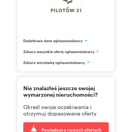
Dodatkowe dane ogłoszeniodawcy
Pilotów 21 Sp. z o.o.
Zobacz wszystkie oferty ogłoszeniodawcy
ul. 10 lutego 5
Gdynia
Zobacz wizytówkę ogłoszeniodawcy
pomorskie
575414
Pokaż telefon
Nie znalazłeś jeszcze swojej
576444
Pokaż telefon
wymarzonej nieruchomości?
Określ swoje oczekiwania i
728 95
Pokaż telefon
otrzymuj dopasowane oferty
Powiadom o nowych ofertach