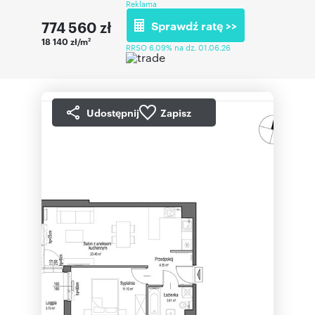
Reklama
774 560
zł
Sprawdź ratę >>
18 140 zł/m
2
RRSO 6,09% na dz. 01.06.26
Udostępnij
Zapisz