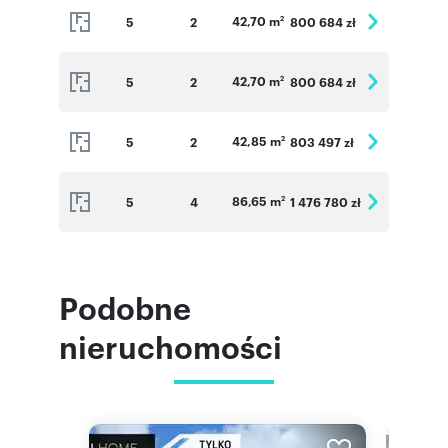
42,70 m
5
2
800 684 zł
2
42,70 m
5
2
800 684 zł
2
42,85 m
5
2
803 497 zł
2
86,65 m
5
4
1 476 780 zł
2
Podobne
nieruchomości