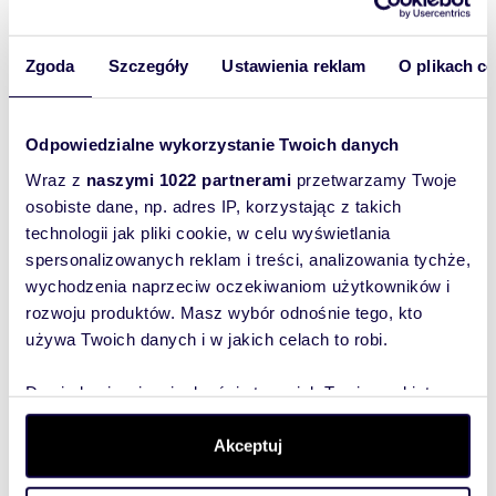
86,65 m
1
4
1 378 163 zł
2
Zgoda
Szczegóły
Ustawienia reklam
O plikach c
98,94 m
2
4
1 573 635 zł
2
Odpowiedzialne wykorzystanie Twoich danych
Wraz z
naszymi 1022 partnerami
przetwarzamy Twoje
36,75 m
2
1
666 629 zł
2
osobiste dane, np. adres IP, korzystając z takich
technologii jak pliki cookie, w celu wyświetlania
42,70 m
2
2
774 560 zł
2
spersonalizowanych reklam i treści, analizowania tychże,
wychodzenia naprzeciw oczekiwaniom użytkowników i
rozwoju produktów. Masz wybór odnośnie tego, kto
42,28 m
2
2
766 941 zł
2
używa Twoich danych i w jakich celach to robi.
42,70 m
2
2
774 560 zł
2
Dowiedz się więcej odnośnie tego, jak Twoje osobiste
dane są przetwarzane oraz ustaw własne preferencje w
sekcji szczegółów
. W Deklaracji plików cookie możesz
Akceptuj
42,85 m
2
2
777 281 zł
2
zmienić lub wycofać swoją zgodę w dowolnej chwili.