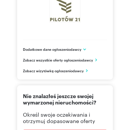
Dodatkowe dane ogłoszeniodawcy
Pilotów 21 Sp. z o.o.
Zobacz wszystkie oferty ogłoszeniodawcy
ul. 10 lutego 5
Gdynia
Zobacz wizytówkę ogłoszeniodawcy
pomorskie
575414
Pokaż telefon
Nie znalazłeś jeszcze swojej
576444
Pokaż telefon
wymarzonej nieruchomości?
Określ swoje oczekiwania i
728 95
Pokaż telefon
otrzymuj dopasowane oferty