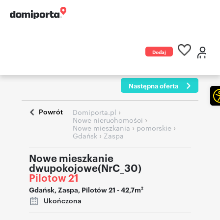
Dodaj
ogłoszenie
Następna oferta
Powrót
›
Domiporta.pl
›
Nowe nieruchomości
›
›
Nowe mieszkania
pomorskie
›
Gdańsk
Zaspa
Nowe mieszkanie
dwupokojowe(NrC_30)
Pilotow 21
Gdańsk
,
Zaspa
,
Pilotów 21
- 42,7m
2
Ukończona