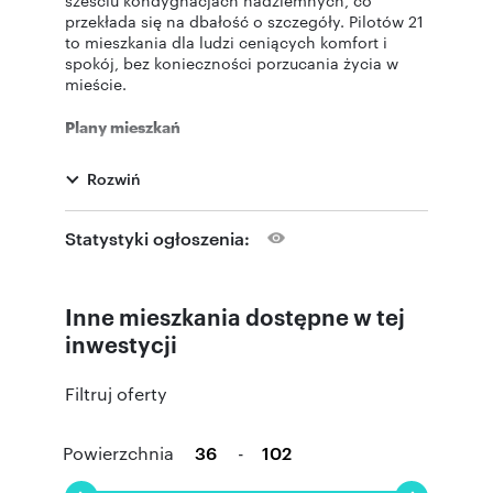
przekłada się na dbałość o szczegóły. Pilotów 21
to mieszkania dla ludzi ceniących komfort i
spokój, bez konieczności porzucania życia w
mieście.
Plany mieszkań
Każde z mieszkań charakteryzuje się
Rozwiń
ponadprzeciętną wysokością – ok. 280 cm w
świetle, za czym również idzie podwyższenie
wysokości okien, dzięki czemu mieszkania są
Statystyki ogłoszenia:
skąpane w świetle. Lokale w większości zostały
zaprojektowane jako jednokonstrukcyjne, co
daje nabywcom dużą swobodę w aranżacji
Inne mieszkania dostępne w tej
układu mieszkania.
inwestycji
Dbamy o komfort i bezpieczeństwo
Filtruj oferty
Przede wszystkim klatki schodowe i garaże
wyposażone są w instalację bezpieczeństwa
pożarowego z sygnalizacją pożaru i funkcją
Powierzchnia
-
automatycznego oddymiania. Nawet ozdobne
płyty meblowe zastosowane w przestrzeniach