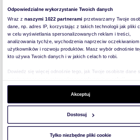
Odpowiedzialne wykorzystanie Twoich danych
Wraz z
naszymi 1022 partnerami
przetwarzamy Twoje osob
dane, np. adres IP, korzystając z takich technologii jak pliki 
m
60
2
w celu wyświetlania spersonalizowanych reklam i treści,
Komfortowe 3-pokojowe mieszkanie z tarasem i
analizowania tychże, wychodzenia naprzeciw oczekiwaniom
garaż
użytkowników i rozwoju produktów. Masz wybór odnośnie te
kto używa Twoich danych i w jakich celach to robi.
2 500
Dowiedz się więcej odnośnie tego, jak Twoje osobiste dane 
mieszka
przetwarzane oraz ustaw własne preferencje w
sekcji
Oferuje
szczegółów
. W Deklaracji plików cookie możesz zmienić lu
centrum,
wycofać swoją zgodę w dowolnej chwili.
aneksem
Akceptuj
Wykorzystujemy pliki cookie do spersonalizowania treści i r
Dostosuj
aby oferować funkcje społecznościowe i analizować ruch w 
witrynie. Informacje o tym, jak korzystasz z naszej witryny,
udostępniamy partnerom społecznościowym, reklamowym i
Tylko niezbędne pliki cookie
analitycznym. Partnerzy mogą połączyć te informacje z inn