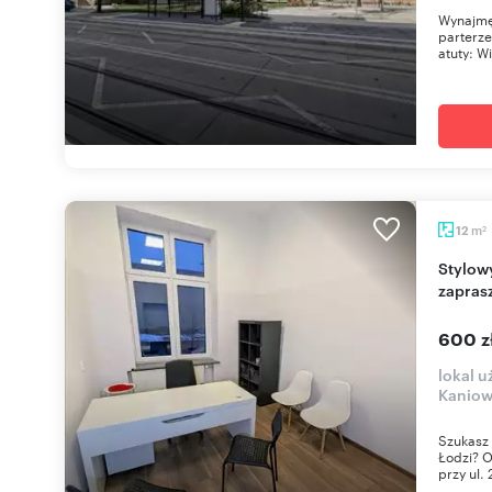
Wynajmę 
parterze
atuty: Wi
m
12
2
Stylowy 12 m² lokal z parkingiem w Łodzi -
zapras
600 z
lokal u
Kaniow
Szukasz 
Łodzi? 
przy ul. 