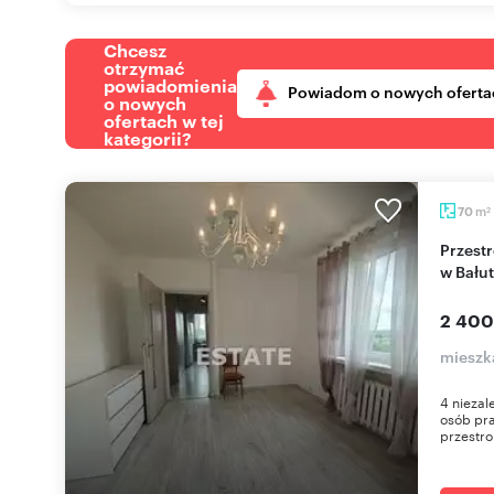
Chcesz
otrzymać
powiadomienia
Powiadom o nowych oferta
o nowych
ofertach w tej
kategorii?
m
70
2
Przestronne 4-pokojowe mieszkanie z balkonem
w Bału
2 400
mieszka
4 niezal
osób pra
przestro