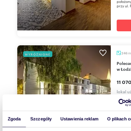
położony
przy ul. 
m
246
WYRÓŻNIONE
Polecam lokal użytkowy 246 m² na Piotrkowskiej
w Łodz
11 070
lokal 
Oferujem
położony
przy ul. 
Zgoda
Szczegóły
Ustawienia reklam
O plikach c