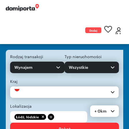
Dodaj
ogłoszenie
Rodzaj transakcji
Typ nieruchomości
Wynajem
Wszystkie
Kraj
Lokalizacja
+ 0km
+
Łódź, łódzkie
Pokaż