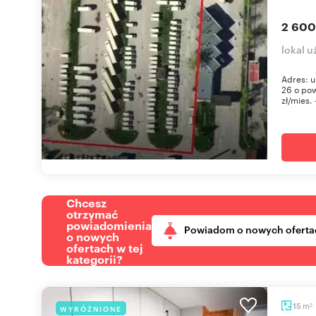
2 600
lokal 
Adres: u
26 o pow
zł/mies. 
Chcesz
otrzymać
powiadomienia
Powiadom o nowych oferta
o nowych
ofertach w tej
kategorii?
m
15
WYRÓŻNIONE
2