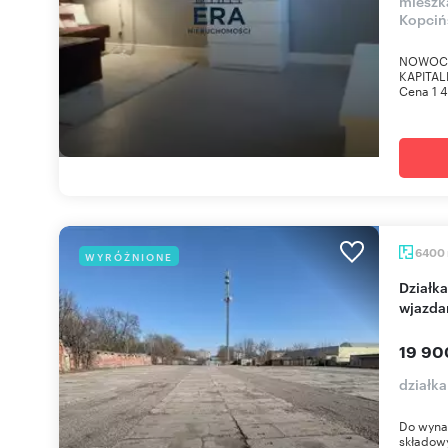
mieszka
Kopciń
NOWOCZE
KAPITAL
Cena 1 4
6400
WYRÓŻNIONE
Działka usługowo-składowa 6400 m² z dwoma
wjazda
19 90
działka
Do wynaj
składowy