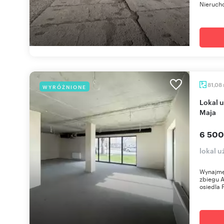
Nierucho
81,08
WYRÓŻNIONE
Lokal użytkowy 81 m² - witryny przy ruchliwej Al. 1
Maja
6 500
lokal u
Wynajmę 
zbiegu A
osiedla F