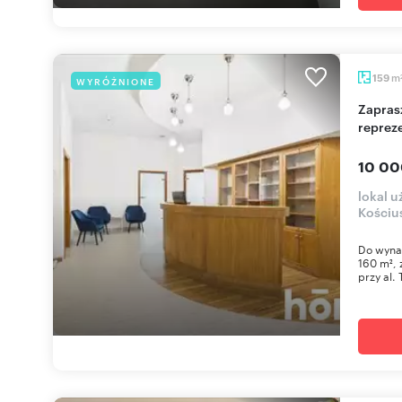
m
159
WYRÓŻNIONE
Zapraszam do wynajęcia 160 m²
reprez
10 00
lokal u
Kościu
Do wynaj
160 m²,
przy al. 