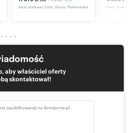
lokal użytkowy Łódź, Górna, Piotrkowska
lokal użytkowy
wiadomość
, aby właściciel oferty
Tobą skontaktował!