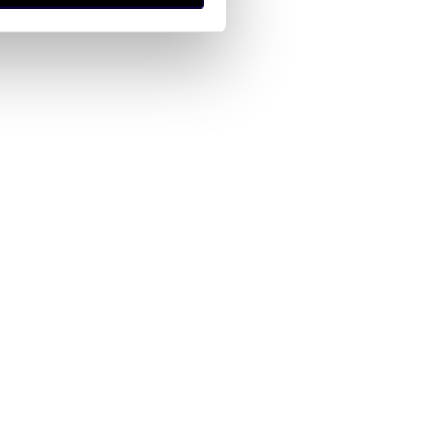
anymi od Ciebie lub
zł/m
m
zł/m
3
65
157
6
48
2
2
2
Lokal użytkowy 160 m² -
ryny - polecam!
Piotrkowska Łódź - prestiż i
wygoda
c