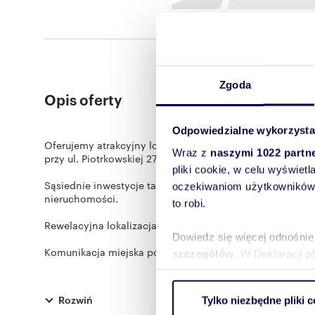
Zgoda
Opis oferty
Odpowiedzialne wykorzysta
Oferujemy atrakcyjny lokal o ogólnej powierzchni 400 
Wraz z
naszymi 1022 partn
przy ul. Piotrkowskiej 276.
pliki cookie, w celu wyświet
Sąsiednie inwestycje takie jak Echo Fuzja, czy Ogrody G
oczekiwaniom użytkowników i
nieruchomości.
to robi.
Rewelacyjna lokalizacja oraz unikatowy, historyczny char
Dowiedz się więcej odnośnie
Komunikacja miejska pozwoli dotrzeć do Śródmieścia w z
szczegółów
. W Deklaracji 
Teren jest ogrodzony, zapewniamy 24-godzinny monitor
Wykorzystujemy pliki cookie 
budynku możliwy jest całodobowo we wszystkie dni tygo
Rozwiń
Tylko niezbędne pliki c
ruch w naszej witrynie. Inf