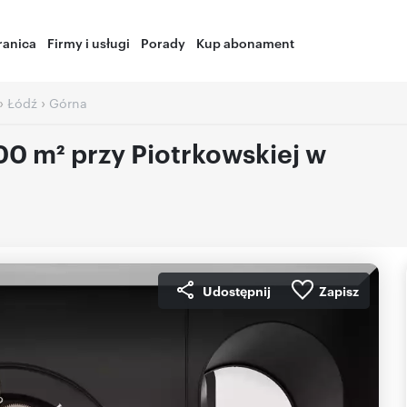
ranica
Firmy i usługi
Porady
Kup abonament
›
›
Łódź
Górna
00 m² przy Piotrkowskiej w
Udostępnij
Zapisz