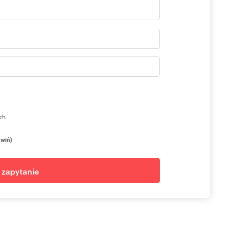
ch.
zwiń)
j zapytanie