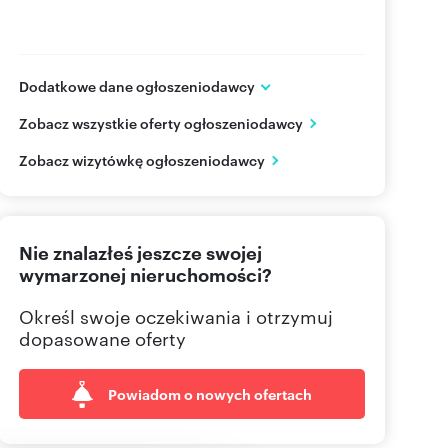
Dodatkowe dane ogłoszeniodawcy
ul. Piotrkowska 276
Zobacz wszystkie oferty ogłoszeniodawcy
Łódź
łódzkie
PL
Zobacz wizytówkę ogłoszeniodawcy
602484
Pokaż telefon
Nie znalazłeś jeszcze swojej
wymarzonej nieruchomości?
Określ swoje oczekiwania i otrzymuj
dopasowane oferty
Powiadom o nowych ofertach