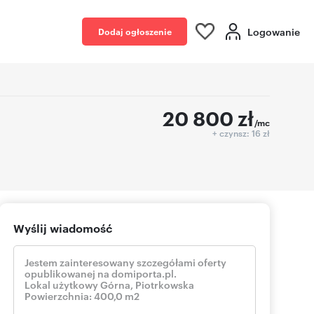
Logowanie
Dodaj ogłoszenie
20 800
zł
/mc
+ czynsz: 16 zł
Wyślij wiadomość