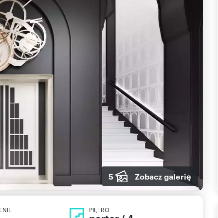
5
Zobacz galerię
ENIE
PIĘTRO