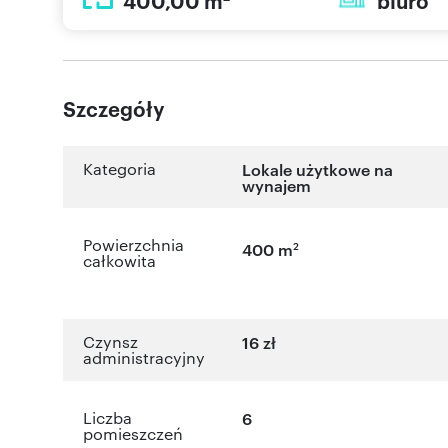
400,00 m
biuro
Szczegóły
Kategoria
Lokale użytkowe na
wynajem
Powierzchnia
2
400 m
całkowita
Czynsz
16 zł
administracyjny
Liczba
6
pomieszczeń