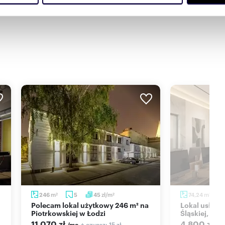
ne drogi dojazdowe od ul. Piotrkowskiej 276 (sąsiedztwo
Partnerzy mogą połączyć te informacje z innymi danymi otrzym
nia z ich usług.
m
zł/m
m
246
5
45
74,24
2
2
2
Polecam lokal użytkowy 246 m² na
Lokal usługowy 74 m² przy ul.
Piotrkowskiej w Łodzi
Śląskiej, wit
11 070 zł
4 800 zł
+ czynsz: 15 zł
/mc
/m