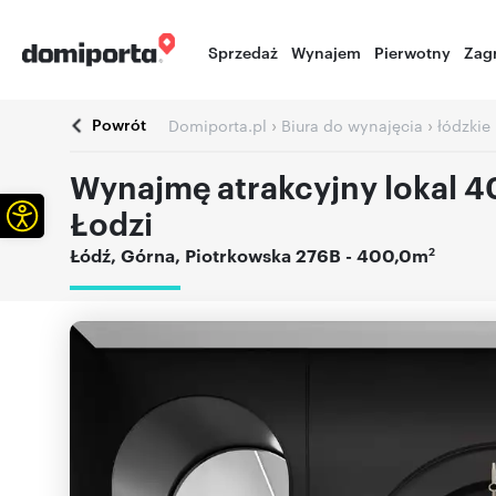
Sprzedaż
Wynajem
Pierwotny
Zag
Powrót
›
›
Domiporta.pl
Biura do wynajęcia
łódzkie
Wynajmę atrakcyjny lokal 4
Otwórz pasek narzędzi
Łodzi
2
Łódź
,
Górna
,
Piotrkowska 276B
- 400,0m