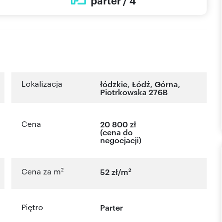
parter / 4
Lokalizacja
łódzkie
,
Łódź
,
Górna
,
Piotrkowska 276B
Cena
20 800 zł
(cena do
negocjacji)
2
2
Cena za m
52 zł/m
Piętro
Parter