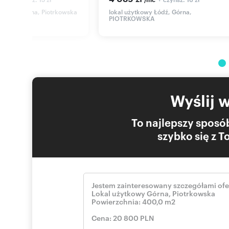
y Łódź, Górna, Piotrkowska
lokal użytkowy Łódź, Górna,
PIOTRKOWSKA
Wyślij 
To najlepszy sposób
szybko się z 