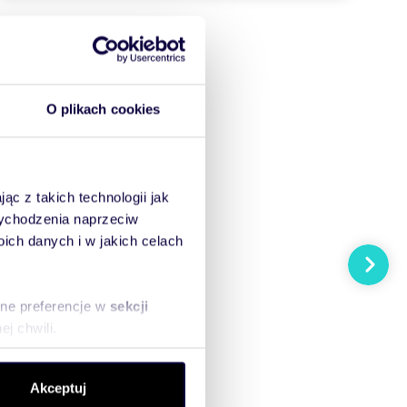
O plikach cookies
ąc z takich technologii jak
 wychodzenia naprzeciw
ch danych i w jakich celach
Następn
sne preferencje w
sekcji
j chwili.
ołecznościowe i analizować
Akceptuj
artnerom społecznościowym,