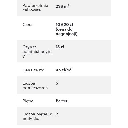
Powierzchnia
236 m
2
całkowita
Cena
10 620 zł
(cena do
negocjacji)
Czynsz
15 zł
administracyjn
y
Cena za m
45 zł/m
2
2
Liczba
5
pomieszczeń
Piętro
Parter
Liczba pięter w
2
budynku