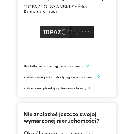
"TOPAZ" OLSZAŃSKI Spółka
Komandytowa
Dodatkowe dane ogłoszeniodawcy
ul. Piotrkowska 276
Zobacz wszystkie oferty ogłoszeniodawcy
Łódź
łódzkie
PL
Zobacz wizytówkę ogłoszeniodawcy
602484
Pokaż telefon
Nie znalazłeś jeszcze swojej
wymarzonej nieruchomości?
Określ swoje oczekiwania i