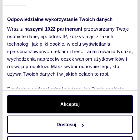
m
zł/m
m
246
5
45
91
2
2
Polecam lokal użytkowy 246 m² na
Nowoczesny lokal 91 m² z
Odpowiedzialne wykorzystanie Twoich danych
Piotrkowskiej w Łodzi
witry
11 070 zł
6 279
+ czynsz: 15 zł
/mc
Wraz z
naszymi 1022 partnerami
przetwarzamy Twoje
ska
lokal użytkowy Łódź, Górna, Piotrkowska
lokal u
osobiste dane, np. adres IP, korzystając z takich
Pryncy
technologii jak pliki cookie, w celu wyświetlania
spersonalizowanych reklam i treści, analizowania tychże,
wychodzenia naprzeciw oczekiwaniom użytkowników i
rozwoju produktów. Masz wybór odnośnie tego, kto
używa Twoich danych i w jakich celach to robi.
Wyślij
Dowiedz się więcej odnośnie tego, jak Twoje osobiste
wiadomość
dane są przetwarzane oraz ustaw własne preferencje w
sekcji szczegółów
. W Deklaracji plików cookie możesz
Akceptuj
To najlepszy
zmienić lub wycofać swoją zgodę w dowolnej chwili.
sposób, aby
właściciel
Dostosuj
Wykorzystujemy pliki cookie do spersonalizowania treści
oferty
i reklam, aby oferować funkcje społecznościowe i