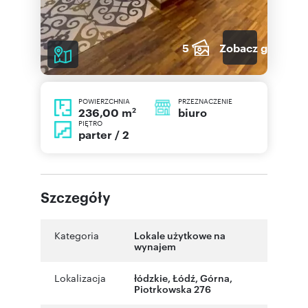
5
Zobacz galerię
POWIERZCHNIA
PRZEZNACZENIE
2
biuro
236,00 m
PIĘTRO
parter / 2
Szczegóły
Kategoria
Lokale użytkowe na
wynajem
Lokalizacja
łódzkie
,
Łódź
,
Górna
,
Piotrkowska 276