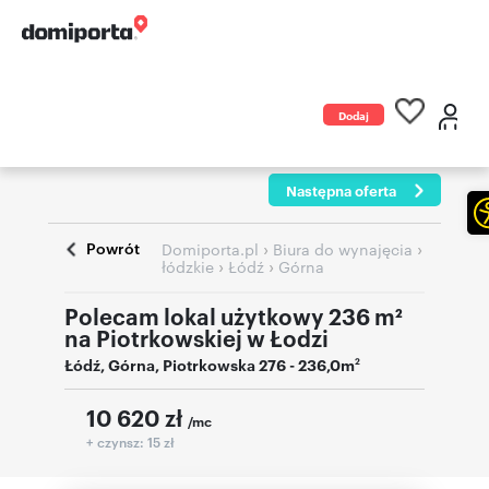
Dodaj
ogłoszenie
Następna oferta
Powrót
›
›
Domiporta.pl
Biura do wynajęcia
›
›
łódzkie
Łódź
Górna
Polecam lokal użytkowy 236 m²
na Piotrkowskiej w Łodzi
Łódź
,
Górna
,
Piotrkowska 276
- 236,0m
2
10 620
zł
/mc
+ czynsz: 15 zł