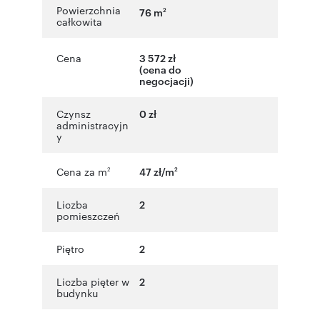
Powierzchnia
76 m
2
całkowita
Cena
3 572 zł
(cena do
negocjacji)
Czynsz
0 zł
administracyjn
y
Cena za m
47 zł/m
2
2
Liczba
2
pomieszczeń
Piętro
2
Liczba pięter w
2
budynku