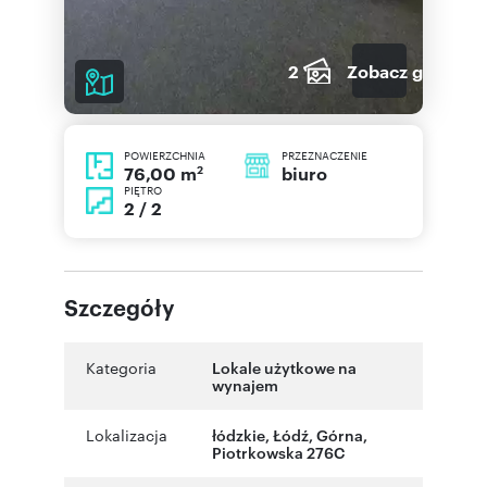
2
Zobacz galerię
POWIERZCHNIA
PRZEZNACZENIE
2
biuro
76,00 m
PIĘTRO
2 / 2
Szczegóły
Kategoria
Lokale użytkowe na
wynajem
Lokalizacja
łódzkie
,
Łódź
,
Górna
,
Piotrkowska 276C