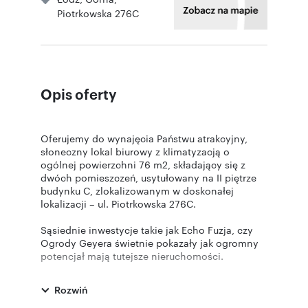
Piotrkowska 276C
Opis oferty
Oferujemy do wynajęcia Państwu atrakcyjny,
słoneczny lokal biurowy z klimatyzacją o
ogólnej powierzchni 76 m2, składający się z
dwóch pomieszczeń, usytułowany na II piętrze
budynku C, zlokalizowanym w doskonałej
lokalizacji – ul. Piotrkowska 276C.
Sąsiednie inwestycje takie jak Echo Fuzja, czy
Ogrody Geyera świetnie pokazały jak ogromny
potencjał mają tutejsze nieruchomości.
Rewelacyjna lokalizacja w centrum Łodzi,
Rozwiń
nowoczesna i funkcjonalna przestrzeń biurowa
oraz unikatowy charakter otoczenia.