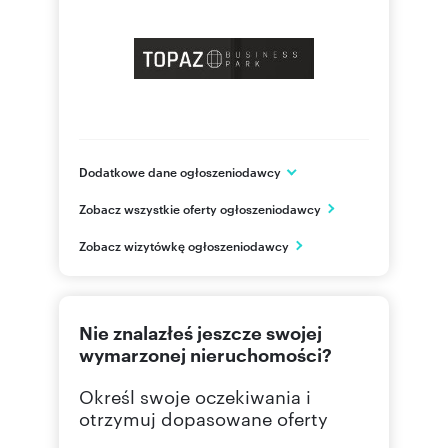
Dodatkowe dane ogłoszeniodawcy
ul. Piotrkowska 276
Zobacz wszystkie oferty ogłoszeniodawcy
Łódź
łódzkie
PL
Zobacz wizytówkę ogłoszeniodawcy
602484
Pokaż telefon
Nie znalazłeś jeszcze swojej
wymarzonej nieruchomości?
Określ swoje oczekiwania i
otrzymuj dopasowane oferty