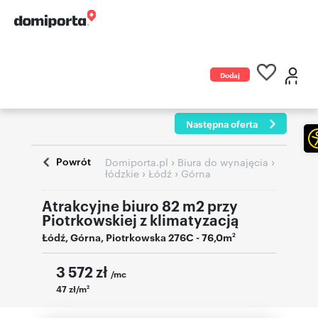
Dodaj
ogłoszenie
Następna oferta
Powrót
›
›
Domiporta.pl
Biura do wynajęcia
›
›
łódzkie
Łódź
Górna
Atrakcyjne biuro 82 m2 przy
Piotrkowskiej z klimatyzacją
Łódź
,
Górna
,
Piotrkowska 276C
- 76,0m
2
3 572
zł
/mc
47 zł/m
2