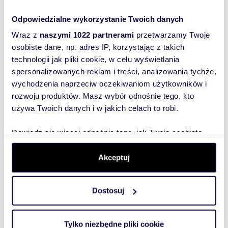
biurowy 77 m² z klimatyzacją w
Piotr
Łodzi
10 6
Odpowiedzialne wykorzystanie Twoich danych
2 699 zł
/mc
trkowska
lokal 
Wraz z
naszymi 1022 partnerami
przetwarzamy Twoje
lokal użytkowy Łódź, Górna, Łomżyńska
osobiste dane, np. adres IP, korzystając z takich
technologii jak pliki cookie, w celu wyświetlania
spersonalizowanych reklam i treści, analizowania tychże,
wychodzenia naprzeciw oczekiwaniom użytkowników i
rozwoju produktów. Masz wybór odnośnie tego, kto
używa Twoich danych i w jakich celach to robi.
Wyślij
wiadomość
Dowiedz się więcej odnośnie tego, jak Twoje osobiste
dane są przetwarzane oraz ustaw własne preferencje w
To najlepszy
sekcji szczegółów
. W Deklaracji plików cookie możesz
Akceptuj
sposób, aby
zmienić lub wycofać swoją zgodę w dowolnej chwili.
właściciel
Dostosuj
oferty
Wykorzystujemy pliki cookie do spersonalizowania treści
szybko się z
i reklam, aby oferować funkcje społecznościowe i
Tobą
analizować ruch w naszej witrynie. Informacje o tym, jak
Tylko niezbędne pliki cookie