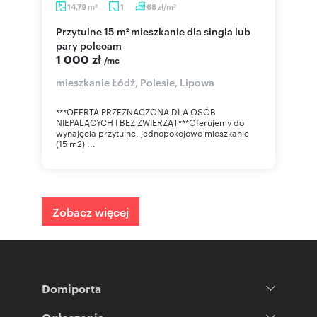
m
zł/m
14,79
1
68
2
2
Przytulne 15 m² mieszkanie dla singla lub
pary polecam
1 000 zł
/mc
mieszkanie Łódź, Polesie, Lipowa
***OFERTA PRZEZNACZONA DLA OSÓB
NIEPALĄCYCH I BEZ ZWIERZĄT***Oferujemy do
wynajęcia przytulne, jednopokojowe mieszkanie
(15 m2) ...
Zobacz więcej
Domiporta