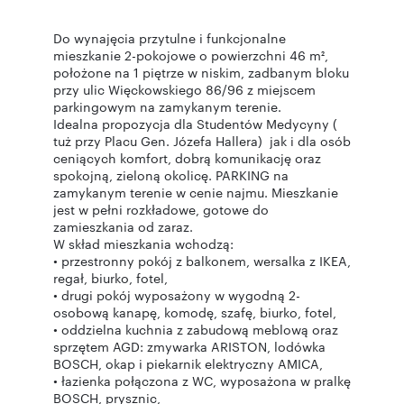
Do wynajęcia przytulne i funkcjonalne
mieszkanie 2-pokojowe o powierzchni 46 m²,
położone na 1 piętrze w niskim, zadbanym bloku
przy ulic Więckowskiego 86/96 z miejscem
parkingowym na zamykanym terenie.
Idealna propozycja dla Studentów Medycyny (
tuż przy Placu Gen. Józefa Hallera) jak i dla osób
ceniących komfort, dobrą komunikację oraz
spokojną, zieloną okolicę. PARKING na
zamykanym terenie w cenie najmu. Mieszkanie
jest w pełni rozkładowe, gotowe do
zamieszkania od zaraz.
W skład mieszkania wchodzą:
• przestronny pokój z balkonem, wersalka z IKEA,
regał, biurko, fotel,
• drugi pokój wyposażony w wygodną 2-
osobową kanapę, komodę, szafę, biurko, fotel,
• oddzielna kuchnia z zabudową meblową oraz
sprzętem AGD: zmywarka ARISTON, lodówka
BOSCH, okap i piekarnik elektryczny AMICA,
• łazienka połączona z WC, wyposażona w pralkę
BOSCH, prysznic,