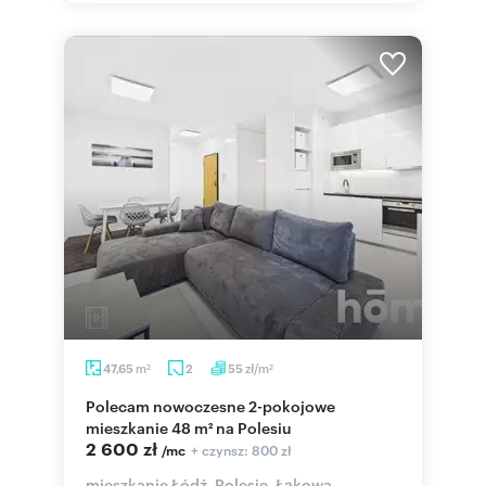
m
zł/m
47,65
2
55
2
2
Polecam nowoczesne 2-pokojowe
mieszkanie 48 m² na Polesiu
2 600 zł
+ czynsz: 800 zł
/mc
mieszkanie Łódź, Polesie, Łąkowa