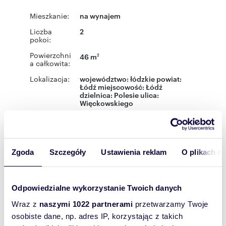
Mieszkanie:
na wynajem
Liczba
2
pokoi:
Powierzchni
46 m
2
a całkowita:
Lokalizacja:
województwo:
łódzkie
powiat:
Łódź
miejscowość:
Łódź
dzielnica:
Polesie
ulica:
Więckowskiego
Podobne oferty w tej lokalizacji
Zgoda
Szczegóły
Ustawienia reklam
O plikach c
Odpowiedzialne wykorzystanie Twoich danych
Wraz z
naszymi 1022 partnerami
przetwarzamy Twoje
osobiste dane, np. adres IP, korzystając z takich