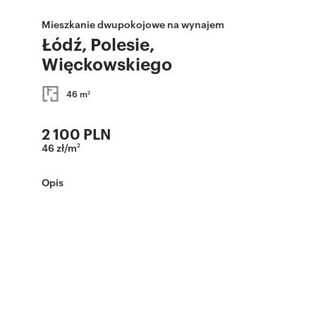
Mieszkanie dwupokojowe na wynajem
Łódź, Polesie,
Więckowskiego
46 m
2
2 100 PLN
46 zł/m
2
Opis