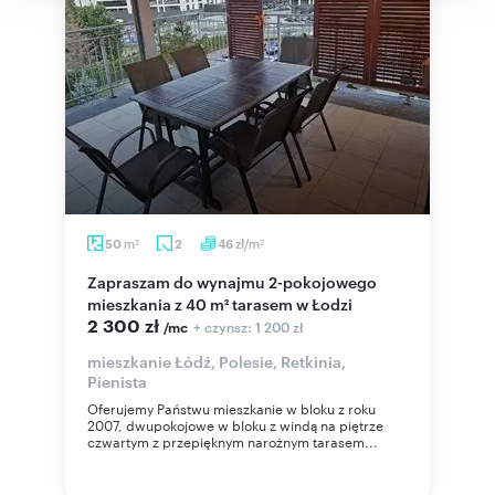
m
zł/m
50
2
46
2
2
Zapraszam do wynajmu 2-pokojowego
mieszkania z 40 m² tarasem w Łodzi
2 300 zł
+ czynsz: 1 200 zł
/mc
mieszkanie Łódź, Polesie, Retkinia,
Pienista
Oferujemy Państwu mieszkanie w bloku z roku
2007, dwupokojowe w bloku z windą na piętrze
czwartym z przepięknym narożnym tarasem...