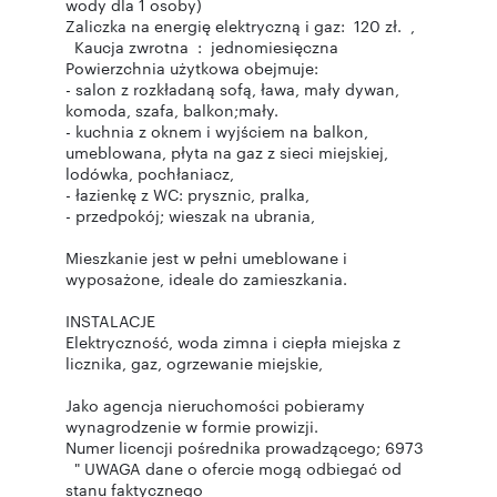
wody dla 1 osoby)
Zaliczka na energię elektryczną i gaz: 120 zł. ,
Kaucja zwrotna : jednomiesięczna
Powierzchnia użytkowa obejmuje:
- salon z rozkładaną sofą, ława, mały dywan,
komoda, szafa, balkon;mały.
- kuchnia z oknem i wyjściem na balkon,
umeblowana, płyta na gaz z sieci miejskiej,
lodówka, pochłaniacz,
- łazienkę z WC: prysznic, pralka,
- przedpokój; wieszak na ubrania,
Mieszkanie jest w pełni umeblowane i
wyposażone, ideale do zamieszkania.
INSTALACJE
Elektryczność, woda zimna i ciepła miejska z
licznika, gaz, ogrzewanie miejskie,
Jako agencja nieruchomości pobieramy
wynagrodzenie w formie prowizji.
Numer licencji pośrednika prowadzącego; 6973
" UWAGA dane o ofercie mogą odbiegać od
stanu faktycznego