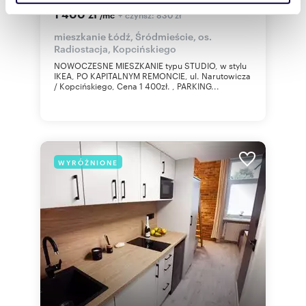
parking - polecam!
społecznościowym, reklamowym i analitycznym.
1 400 zł
+ czynsz: 830 zł
/mc
Partnerzy mogą połączyć te informacje z innymi danymi
mieszkanie Łódź, Śródmieście, os.
otrzymanymi od Ciebie lub uzyskanymi podczas
Radiostacja, Kopcińskiego
korzystania z ich usług.
NOWOCZESNE MIESZKANIE typu STUDIO, w stylu
IKEA, PO KAPITALNYM REMONCIE, ul. Narutowicza
/ Kopcińskiego, Cena 1 400zł. , PARKING...
WYRÓŻNIONE