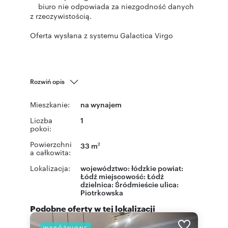
biuro nie odpowiada za niezgodność danych
z rzeczywistością.
Oferta wysłana z systemu Galactica Virgo
Rozwiń opis
Mieszkanie:
na wynajem
Liczba
1
pokoi:
Powierzchni
33 m
2
a całkowita:
Lokalizacja:
województwo:
łódzkie
powiat:
Łódź
miejscowość:
Łódź
dzielnica:
Śródmieście
ulica:
Piotrkowska
Podobne oferty w tej lokalizacji
WYRÓŻNIONE