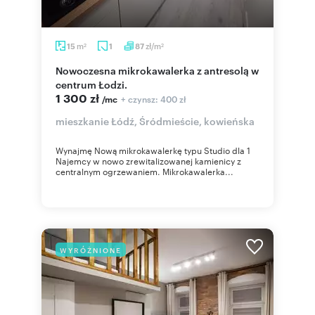
m
zł/m
15
1
87
2
2
Nowoczesna mikrokawalerka z antresolą w
centrum Łodzi.
1 300 zł
+ czynsz: 400 zł
/mc
mieszkanie Łódź, Śródmieście, kowieńska
Wynajmę Nową mikrokawalerkę typu Studio dla 1
Najemcy w nowo zrewitalizowanej kamienicy z
centralnym ogrzewaniem. Mikrokawalerka...
WYRÓŻNIONE