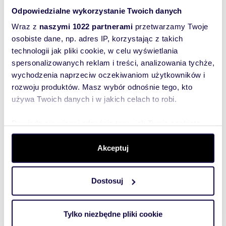
DIASFERA, przy ul. Targowej, tuż przy Galer...
Odpowiedzialne wykorzystanie Twoich danych
Wraz z
naszymi 1022 partnerami
przetwarzamy Twoje
osobiste dane, np. adres IP, korzystając z takich
technologii jak pliki cookie, w celu wyświetlania
WYRÓŻNIONE
spersonalizowanych reklam i treści, analizowania tychże,
wychodzenia naprzeciw oczekiwaniom użytkowników i
rozwoju produktów. Masz wybór odnośnie tego, kto
używa Twoich danych i w jakich celach to robi.
Dowiedz się więcej odnośnie tego, jak Twoje osobiste
dane są przetwarzane oraz ustaw własne preferencje w
sekcji szczegółów
. W Deklaracji plików cookie możesz
Akceptuj
zmienić lub wycofać swoją zgodę w dowolnej chwili.
Dostosuj
Wykorzystujemy pliki cookie do spersonalizowania treści
i reklam, aby oferować funkcje społecznościowe i
m
zł/m
33
1
42
2
2
analizować ruch w naszej witrynie. Informacje o tym, jak
Tylko niezbędne pliki cookie
Nowoczesne studio po remoncie, balkon,
korzystasz z naszej witryny, udostępniamy partnerom