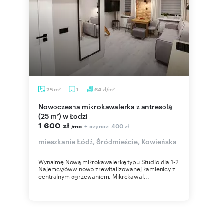
m
zł/m
25
1
64
2
2
Nowoczesna mikrokawalerka z antresolą
(25 m²) w Łodzi
1 600 zł
+ czynsz: 400 zł
/mc
mieszkanie Łódź, Śródmieście, Kowieńska
Wynajmę Nową mikrokawalerkę typu Studio dla 1-2
Najemcy/óww nowo zrewitalizowanej kamienicy z
centralnym ogrzewaniem. Mikrokawal...