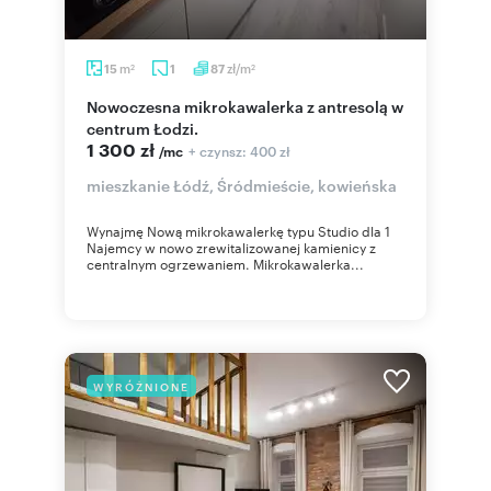
m
zł/m
15
1
87
2
2
Nowoczesna mikrokawalerka z antresolą w
centrum Łodzi.
1 300 zł
+ czynsz: 400 zł
/mc
mieszkanie Łódź, Śródmieście, kowieńska
Wynajmę Nową mikrokawalerkę typu Studio dla 1
Najemcy w nowo zrewitalizowanej kamienicy z
centralnym ogrzewaniem. Mikrokawalerka...
WYRÓŻNIONE