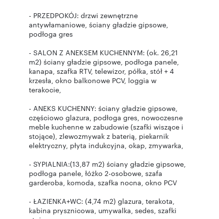
- PRZEDPOKÓJ: drzwi zewnętrzne
antywłamaniowe, ściany gładzie gipsowe,
podłoga gres
- SALON Z ANEKSEM KUCHENNYM: (ok. 26,21
m2) ściany gładzie gipsowe, podłoga panele,
kanapa, szafka RTV, telewizor, półka, stół + 4
krzesła, okno balkonowe PCV, loggia w
terakocie,
- ANEKS KUCHENNY: ściany gładzie gipsowe,
częściowo glazura, podłoga gres, nowoczesne
meble kuchenne w zabudowie (szafki wiszące i
stojące), zlewozmywak z baterią, piekarnik
elektryczny, płyta indukcyjna, okap, zmywarka,
- SYPIALNIA:(13,87 m2) ściany gładzie gipsowe,
podłoga panele, łóżko 2-osobowe, szafa
garderoba, komoda, szafka nocna, okno PCV
- ŁAZIENKA+WC: (4,74 m2) glazura, terakota,
kabina prysznicowa, umywalka, sedes, szafki