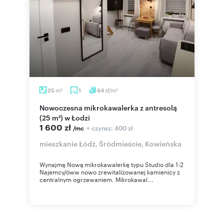
m
zł/m
25
1
64
2
2
Nowoczesna mikrokawalerka z antresolą
(25 m²) w Łodzi
1 600 zł
+ czynsz: 400 zł
/mc
mieszkanie Łódź, Śródmieście, Kowieńska
Wynajmę Nową mikrokawalerkę typu Studio dla 1-2
Najemcy/óww nowo zrewitalizowanej kamienicy z
centralnym ogrzewaniem. Mikrokawal...