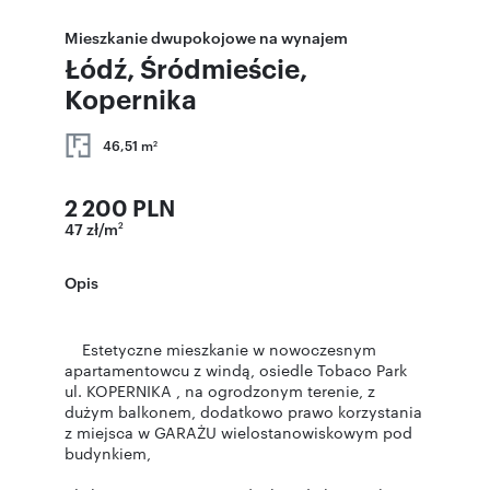
Mieszkanie dwupokojowe na wynajem
Łódź, Śródmieście,
Kopernika
46,51 m
2
2 200 PLN
47 zł/m
2
Opis
Estetyczne mieszkanie w nowoczesnym
apartamentowcu z windą, osiedle Tobaco Park
ul. KOPERNIKA , na ogrodzonym terenie, z
dużym balkonem, dodatkowo prawo korzystania
z miejsca w GARAŻU wielostanowiskowym pod
budynkiem,