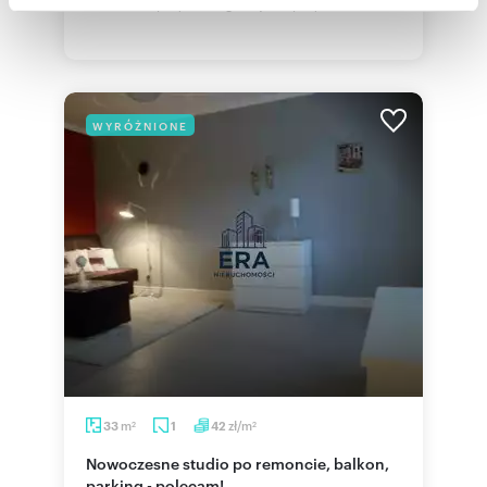
społecznościowym, reklamowym i analitycznym.
DIASFERA, przy ul. Targowej, tuż przy Galer...
Partnerzy mogą połączyć te informacje z innymi danymi
otrzymanymi od Ciebie lub uzyskanymi podczas
korzystania z ich usług.
WYRÓŻNIONE
m
zł/m
33
1
42
2
2
Nowoczesne studio po remoncie, balkon,
parking - polecam!