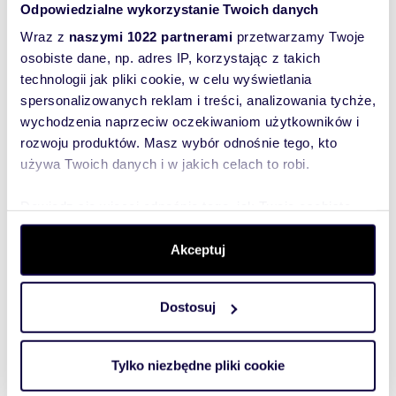
Odpowiedzialne wykorzystanie Twoich danych
Wraz z
naszymi 1022 partnerami
przetwarzamy Twoje
osobiste dane, np. adres IP, korzystając z takich
technologii jak pliki cookie, w celu wyświetlania
spersonalizowanych reklam i treści, analizowania tychże,
wychodzenia naprzeciw oczekiwaniom użytkowników i
rozwoju produktów. Masz wybór odnośnie tego, kto
używa Twoich danych i w jakich celach to robi.
Dowiedz się więcej odnośnie tego, jak Twoje osobiste
dane są przetwarzane oraz ustaw własne preferencje w
m
zł/m
33
1
55
2
2
sekcji szczegółów
. W Deklaracji plików cookie możesz
Akceptuj
zmienić lub wycofać swoją zgodę w dowolnej chwili.
Wynajmę nowoczesne studio 33 m² w
centrum Łodzi
1 800 zł
+ czynsz: 550 zł
Dostosuj
/mc
Wykorzystujemy pliki cookie do spersonalizowania treści
i reklam, aby oferować funkcje społecznościowe i
mieszkanie Łódź, Śródmieście,
Śródmieście, Targowa
analizować ruch w naszej witrynie. Informacje o tym, jak
Tylko niezbędne pliki cookie
Przedstawiamy nowoczesne i stylowe studio o
korzystasz z naszej witryny, udostępniamy partnerom
powierzchni 33m 2 w nowym apartamentowcu