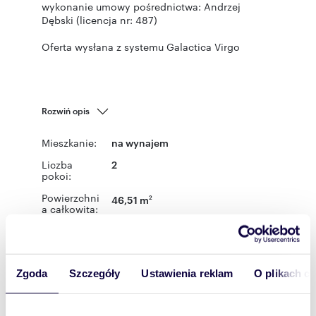
wykonanie umowy pośrednictwa: Andrzej
Dębski (licencja nr: 487)
Oferta wysłana z systemu Galactica Virgo
Rozwiń opis
Mieszkanie:
na wynajem
Liczba
2
pokoi:
Powierzchni
46,51 m
2
a całkowita:
Lokalizacja:
województwo:
łódzkie
powiat:
Łódź
miejscowość:
Łódź
dzielnica:
Śródmieście
ulica:
Kopernika
Zgoda
Szczegóły
Ustawienia reklam
O plikach c
Podobne oferty w tej lokalizacji
WYRÓŻNIONE