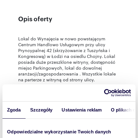
Opis oferty
Lokal do Wynajęcia w nowo powstającym
Centrum Handlowo Usługowym przy ulicy
Pryncypalnej 42 (skrzyżowanie z Tuszyńska i
Kongresową) w Łodzi na osiedlu Chojny. Lokal
posiada duże przeszklone witryny, dostępność
miejsc Parkingowych, lokal do dowolnej
aranżacji/zagospodarowania . Wszystkie lokale
na parterze z witryną od strony ulicy.
Posiadamy także inne lokale od 70 do 800 m2.
Kryteria dotyczące lokalu:
Rozwiń
- Przystanki autobusowe bezpośrednio przy
Zgoda
Szczegóły
Ustawienia reklam
O plikach c
obiekcie
-Kompleks-usługowo handlowy, 9 lokali
Statystyki ogłoszenia:
-lokal na poziomie „0”
Odpowiedzialne wykorzystanie Twoich danych
-lokal z możliwością dowolnego
zagospodarowania