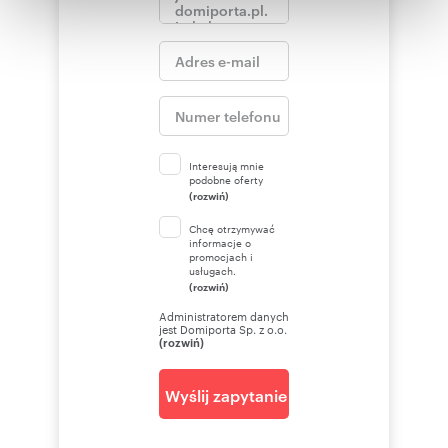
otrzymanymi od Ciebie lub uzyskanymi podczas
korzystania z ich usług.
Interesują mnie
podobne oferty
(rozwiń)
Chcę otrzymywać
informacje o
promocjach i
usługach.
(rozwiń)
Administratorem danych
jest Domiporta Sp. z o.o.
(rozwiń)
Wyślij zapytanie