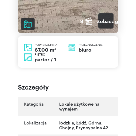
9
Zobacz galerię
POWIERZCHNIA
PRZEZNACZENIE
2
biuro
67,00 m
PIĘTRO
parter / 1
Szczegóły
Kategoria
Lokale użytkowe na
wynajem
Lokalizacja
łódzkie
,
Łódź
,
Górna
,
Chojny
,
Pryncypalna 42