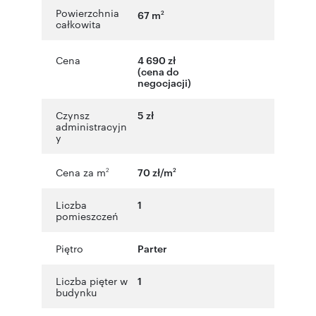
Powierzchnia
67 m
2
całkowita
Cena
4 690 zł
(cena do
negocjacji)
Czynsz
5 zł
administracyjn
y
Cena za m
70 zł/m
2
2
Liczba
1
pomieszczeń
Piętro
Parter
Liczba pięter w
1
budynku