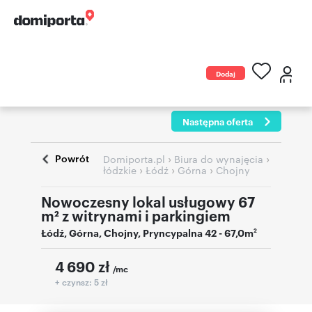
Dodaj
ogłoszenie
Następna oferta
Otw
Powrót
›
›
Domiporta.pl
Biura do wynajęcia
›
›
›
łódzkie
Łódź
Górna
Chojny
Nowoczesny lokal usługowy 67
m² z witrynami i parkingiem
Łódź
,
Górna
,
Chojny
,
Pryncypalna 42
- 67,0m
2
4 690
zł
/mc
+ czynsz: 5 zł