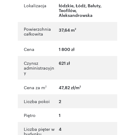
Lokalizacja
łódzkie
,
Łódź
,
Bałuty
,
Teofilów
,
Aleksandrowska
Powierzchnia
37,64 m
2
całkowita
Cena
1 800 zł
Czynsz
621 zł
administracyjn
y
Cena za m
47,82 zł/m
2
2
Liczba pokoi
2
Piętro
1
Liczba pięter w
4
budynku