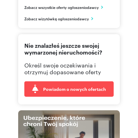
Al. Kościuszki 8 (lok. 2)
Zobacz wszystkie oferty ogłoszeniodawcy
Łódź
łódzkie
PL
Zobacz wizytówkę ogłoszeniodawcy
42 630
Pokaż telefon
Nie znalazłeś jeszcze swojej
501 21
Pokaż telefon
wymarzonej nieruchomości?
Określ swoje oczekiwania i
otrzymuj dopasowane oferty
Powiadom o nowych ofertach