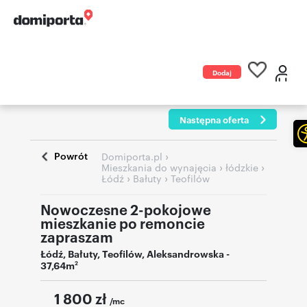
Dodaj
ogłoszenie
Następna oferta
Powrót
›
Domiporta.pl
›
›
Mieszkania do wynajęcia
łódzkie
›
›
Łódź
Bałuty
Teofilów
Nowoczesne 2-pokojowe
mieszkanie po remoncie
zapraszam
Łódź
,
Bałuty
,
Teofilów
,
Aleksandrowska
-
37,64m
2
1 800
zł
/mc