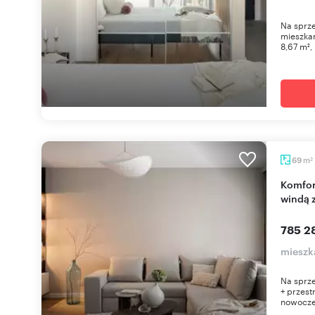
Na sprze
mieszkan
8,67 m²,
m
69
2
Komfortowe 3-pokojowe mieszkanie z loggią i
windą 
785 2
mieszk
Na sprze
+ przest
nowocze