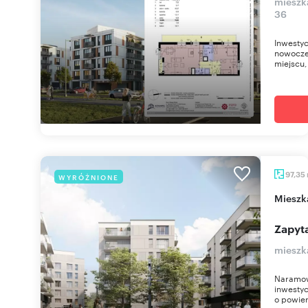
mieszk
36
Inwestyc
nowocze
miejscu, 
97,35
WYRÓŻNIONE
miesz
Zapyta
mieszk
Naramow
inwestyc
o powier