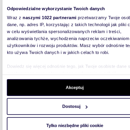
Oferty spełniające Twoje kryteria w
Odpowiedzialne wykorzystanie Twoich danych
promieniu
15 km
(
zobacz wszystkie
)
Wraz z
naszymi 1022 partnerami
przetwarzamy Twoje osob
dane, np. adres IP, korzystając z takich technologii jak pliki 
76,26
WYRÓŻNIONE
w celu wyświetlania spersonalizowanych reklam i treści,
analizowania tychże, wychodzenia naprzeciw oczekiwaniom
miesz
użytkowników i rozwoju produktów. Masz wybór odnośnie te
754 97
kto używa Twoich danych i w jakich celach to robi.
mieszk
Dowiedz się więcej odnośnie tego, jak Twoje osobiste dane 
przetwarzane oraz ustaw własne preferencje w
sekcji
Grunwald
Developm
szczegółów
. W Deklaracji plików cookie możesz zmienić lu
zarówno d
wycofać swoją zgodę w dowolnej chwili.
Akceptuj
Wykorzystujemy pliki cookie do spersonalizowania treści i r
Dostosuj
aby oferować funkcje społecznościowe i analizować ruch w 
witrynie. Informacje o tym, jak korzystasz z naszej witryny,
udostępniamy partnerom społecznościowym, reklamowym i
Tylko niezbędne pliki cookie
analitycznym. Partnerzy mogą połączyć te informacje z inn
29,03