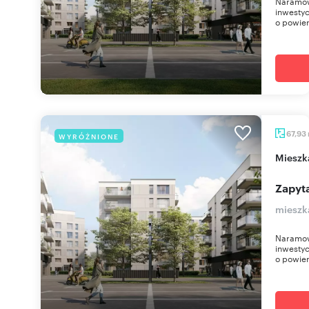
Naramow
inwestyc
o powier
67,93
WYRÓŻNIONE
miesz
Zapyta
mieszk
Naramow
inwestyc
o powier