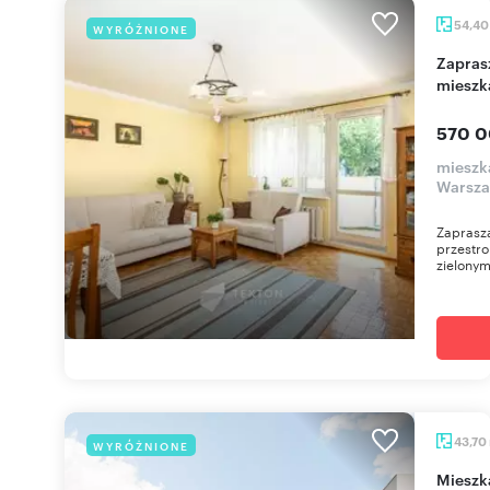
54,4
WYRÓŻNIONE
Zapraszam do obejrzenia 54 m² 2-pokojowego
mieszk
570 0
mieszk
Warsz
Zaprasza
przestr
zielonym
43,70
WYRÓŻNIONE
miesz