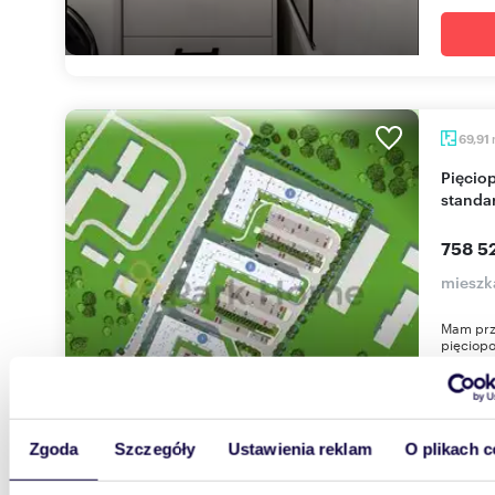
69,91
Pięciopokojowe mieszkanie z 3 balkonami,
standa
758 52
mieszk
Mam prz
pięciopo
nowym os
Zgoda
Szczegóły
Ustawienia reklam
O plikach c