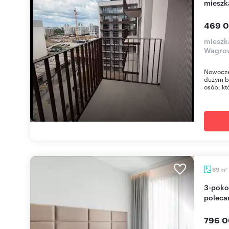
mieszk
469 0
mieszk
Wagro
Nowocze
dużym ba
osób, kt
m
69
2
3-pokojowe mieszkanie 69 m² z dużą loggią -
poleca
796 0