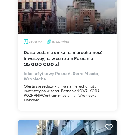
m
zł/m
2100
16 667
2
2
Do sprzedania unikalna nieruchomość
inwestycyjna w centrum Poznania
35 000 000 zł
lokal użytkowy Poznań, Stare Miasto,
Wroniecka
Oferta sprzedaży – unikalna nieruchomość
inwestycyjna w sercu PoznaniaNOWA IKONA
POZNANIACentrum miasta – ul. Wroniecka
11aPowie...