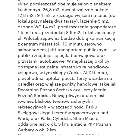
układ pomieszczeń obejmuje salon z aneksem
kuchennym 26,3 m2, dwa niezależne pokoje
12,8 m2 i 9,4 m2, z każdego wyjście na taras (do
lokalu przynależą dwa tarasy), łazienkę 5 m2,
osobne WC 1,4 m2, pomieszczenie gospodarcze
1,5 m2 oraz przedpokój 8,9 m2. Lokalizacja przy
ul. Wilczak zapewnia bardzo dobrą komunikację
z centrum miasta (ok. 10 minut), zarówno
samochodem, jak i transportem publicznym – w
pobliżu znajduje się pętla tramwajowa oraz
przystanki autobusowe. W najbliższej okolicy
dostępna jest pełna infrastruktura handlowo-
usługowa, w tym sklepy (Żabka, ALDI i inne),
przychodnia, apteka, poczta (przy wjeździe na
osiedle) oraz większe punkty handlowe, takie jak
Decathlon Poznań Serbska czy Leroy Merlin
Poznań Serbska. Niewątpliwym atutem jest
również bliskość terenów zielonych i
rekreacyjnych – w szczególności Parku
Szelągowskiego i terenów spacerowych nad
Wartą oraz Parku Cytadela. Stare Miasto
oddalone jest o ok. 3 km, a stacja PKP Poznań
Garbary o ok. 2 km.