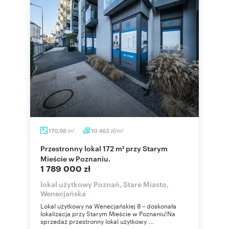
m
zł/m
170,98
10 463
2
2
Przestronny lokal 172 m² przy Starym
Mieście w Poznaniu.
1 789 000 zł
lokal użytkowy Poznań, Stare Miasto,
Wenecjańska
Lokal użytkowy na Wenecjańskiej 8 – doskonała
lokalizacja przy Starym Mieście w Poznaniu!Na
sprzedaż przestronny lokal użytkowy ...