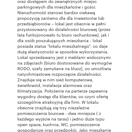
oraz dostępem do zewnętrznych miejsc
parkingowych dla mieszkańców i gości.
Nieruchomość stanowi bardzo ciekawą
propozycję zarówno dla dla inwestorów lub
przedsiębiorców – lokal jest obecnie w pełni
przystosowany do działalności biurowej (przez
lata funkcjonowało tu biuro rachunkowe), jak i
dla osób poszukujących mieszkania - lokal
posiada status "lokalu mieszkalnego", co daje
dużą elastyczność w sposobie wykorzystania.
Lokal sprzedawany jest z meblami widocznymi
na zdjęciach (biuro dostosowane do wymogów
RODO, szafy zamykane na klucz), co umożliwia
natychmiastowe rozpoczęcie działalności.
Znajduje się w nim sieć komputerowa,
światłowód, instalacja alarmowa oraz
klimatyzacja. Położenie na parterze zapewnia
wygodny dostęp dla klientów, co czyni ofertę
szczególnie atrakcyjną dla firm. W lokalu
obecnie znajdują się trzy niezależne
pomieszczenia biurowe - dwa mniejsze ( z
każdego wyjście na taras) i jedno duże typu
open space, kuchnia, WC, pomieszczenie
gospodarcze oraz przedpokój. Jako mieszkanie