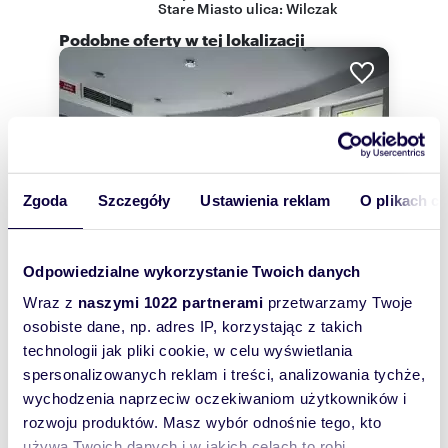
Stare Miasto
ulica:
Wilczak
Podobne oferty w tej lokalizacji
Zgoda
Szczegóły
Ustawienia reklam
O plikach c
Odpowiedzialne wykorzystanie Twoich danych
Wraz z
naszymi 1022 partnerami
przetwarzamy Twoje
osobiste dane, np. adres IP, korzystając z takich
technologii jak pliki cookie, w celu wyświetlania
m
zł/m
61,50
3 724
2
2
spersonalizowanych reklam i treści, analizowania tychże,
Na sprzedaż lokal użytkowy 61,5 m² w
wychodzenia naprzeciw oczekiwaniom użytkowników i
Poznaniu
rozwoju produktów. Masz wybór odnośnie tego, kto
229 000 zł
używa Twoich danych i w jakich celach to robi.