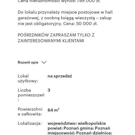
Cena nieruchomości wynosi 799 000 zł.
Do lokalu przynależy miejsce postojowe w hali
garażowej, z osobną księgą wieczystą – zakup
nie jest obligatoryjny. Cena: 50 000 zł.
POŚREDNIKÓW ZAPRASZAM TYLKO Z
ZAINTERESOWANYMI KLIENTAMI
Rozwiń opis
Lokal
na sprzedaż
użytkowy:
Liczba
3
pomieszczeń
:
Powierzchni
64 m
2
a całkowita:
Lokalizacja:
województwo:
wielkopolskie
powiat:
Poznań
gmina:
Poznań
miejscowość:
Poznań
dzielnica: