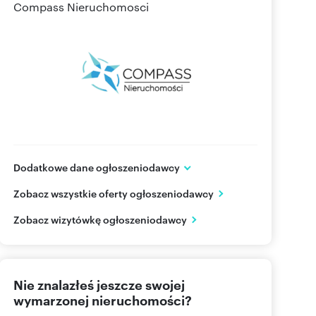
Compass Nieruchomosci
Dodatkowe dane ogłoszeniodawcy
ul. Dworcowa 7
Zobacz wszystkie oferty ogłoszeniodawcy
Swarzędz
wielkopolskie
PL
Zobacz wizytówkę ogłoszeniodawcy
518 55
Pokaż telefon
Nie znalazłeś jeszcze swojej
wymarzonej nieruchomości?