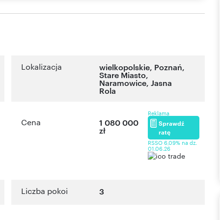
Lokalizacja
wielkopolskie
,
Poznań
,
Stare Miasto,
Naramowice
,
Jasna
Rola
Reklama
Cena
1 080 000
Sprawdź
zł
ratę
RSSO 6,09% na dz.
01.06.26
Liczba pokoi
3