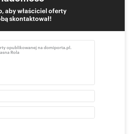
, aby właściciel oferty
Tobą skontaktował!