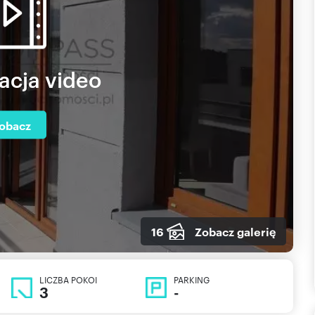
acja video
obacz
16
Zobacz galerię
LICZBA POKOI
PARKING
3
-