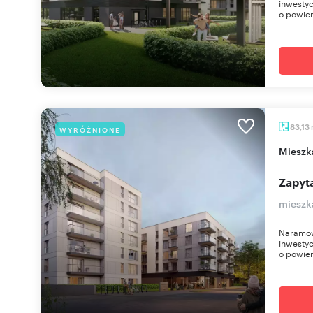
inwestyc
o powier
83,13
WYRÓŻNIONE
miesz
Zapyta
mieszk
Naramow
inwestyc
o powier