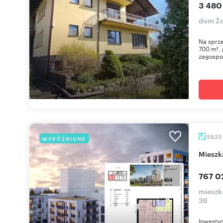
3 480
dom Żo
Na sprze
700 m², 
zagospod
59,23
WYRÓŻNIONE
miesz
767 0
mieszk
36
Inwestyc