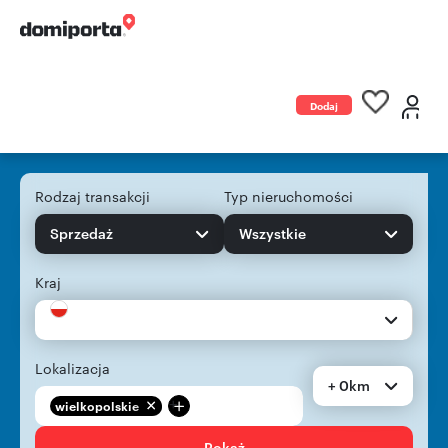
Dodaj
ogłoszenie
Rodzaj transakcji
Typ nieruchomości
Sprzedaż
Wszystkie
Kraj
Lokalizacja
+ 0km
+
wielkopolskie
Pokaż