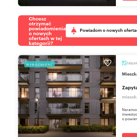
Chcesz
otrzymać
powiadomienia
Powiadom o nowych oferta
o nowych
ofertach w tej
kategorii?
149,4
WYRÓŻNIONE
miesz
Zapyta
mieszk
Naramow
inwestyc
o powier