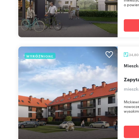
o powier
34,8
WYRÓŻNIONE
miesz
Zapyta
mieszk
Mickiewi
nowoczes
wysokim