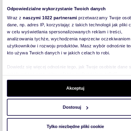
blokowis
spokój i
Odpowiedzialne wykorzystanie Twoich danych
Wraz z
naszymi 1022 partnerami
przetwarzamy Twoje osob
dane, np. adres IP, korzystając z takich technologii jak pliki 
w celu wyświetlania spersonalizowanych reklam i treści,
analizowania tychże, wychodzenia naprzeciw oczekiwaniom
użytkowników i rozwoju produktów. Masz wybór odnośnie te
kto używa Twoich danych i w jakich celach to robi.
54,4
WYRÓŻNIONE
Zapraszam do obejrzenia 54 m² 2-pokojowego
Dowiedz się więcej odnośnie tego, jak Twoje osobiste dane 
mieszk
przetwarzane oraz ustaw własne preferencje w
sekcji
szczegółów
. W Deklaracji plików cookie możesz zmienić lu
570 0
wycofać swoją zgodę w dowolnej chwili.
Akceptuj
mieszk
Warsz
Wykorzystujemy pliki cookie do spersonalizowania treści i r
Dostosuj
Zaprasza
aby oferować funkcje społecznościowe i analizować ruch w 
przestr
witrynie. Informacje o tym, jak korzystasz z naszej witryny,
zielonym
udostępniamy partnerom społecznościowym, reklamowym i
Tylko niezbędne pliki cookie
analitycznym. Partnerzy mogą połączyć te informacje z inn