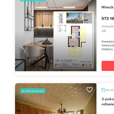
miesz
572 16
mieszk
36
Inwestyc
nowocze
miejscu, 
46,3
WYRÓŻNIONE
3-pokojowe mieszkanie z balkonem od ręki -
odświe