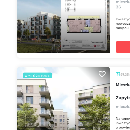
mieszk
36
Inwestyc
nowocze
miejscu, 
97,35
WYRÓŻNIONE
miesz
Zapyta
mieszk
Naramow
inwestyc
o powier