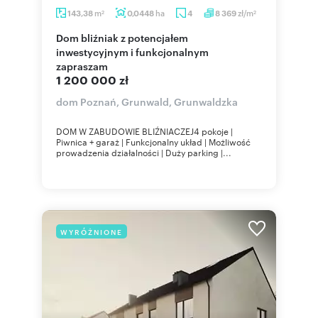
m
ha
zł/m
143,38
0,0448
4
8 369
2
2
Dom bliźniak z potencjałem
inwestycyjnym i funkcjonalnym
zapraszam
1 200 000 zł
dom Poznań, Grunwald, Grunwaldzka
DOM W ZABUDOWIE BLIŹNIACZEJ4 pokoje |
Piwnica + garaż | Funkcjonalny układ | Możliwość
prowadzenia działalności | Duży parking |...
WYRÓŻNIONE