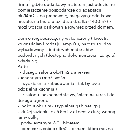
firmę - gdzie dodatkowym atutem jest oddzielne
pomieszczenie gospodarcze do adaptacji
ok.54m2 - na pracownię, magazyn,dodatkowe
niezależne biuro oraz duża działka (1400m2) z
możliwością parkowania również przed domem.
Dom energooszczędny wykończony ( kwestia
koloru ścian i rodzaju lamp O:), bardzo solidny ,
wybudowany z b.dobrych materiałów
budowlanych (dostępna dokumentacja i zdjęcia)
składa się :
Parter :
- dużego salonu ok.41m2 z aneksem
kuchennym (możliwość
wydzielenia-zabudowania - tak by była
oddzielna kuchnia )
z salonu bezpośrednie wyjściem na taras i do
dużego ogrodu
- pokoju ok.13 m2 (sypialnia,gabinet itp.)
- dużej łazienki ok.5,5m2 z oknem,z dużą wanną
,umywalką
podwieszanym WC i bidetem
- pomieszczenia ok.9m2 z oknami,które można