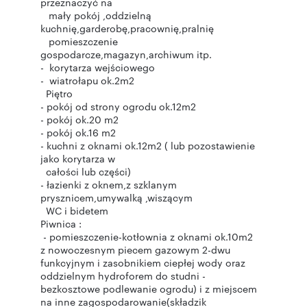
przeznaczyć na
mały pokój ,oddzielną
kuchnię,garderobę,pracownię,pralnię
pomieszczenie
gospodarcze,magazyn,archiwum itp.
- korytarza wejściowego
- wiatrołapu ok.2m2
Piętro
- pokój od strony ogrodu ok.12m2
- pokój ok.20 m2
- pokój ok.16 m2
- kuchni z oknami ok.12m2 ( lub pozostawienie
jako korytarza w
całości lub części)
- łazienki z oknem,z szklanym
prysznicem,umywalką ,wiszącym
WC i bidetem
Piwnica :
- pomieszczenie-kotłownia z oknami ok.10m2
z nowoczesnym piecem gazowym 2-dwu
funkcyjnym i zasobnikiem ciepłej wody oraz
oddzielnym hydroforem do studni -
bezkosztowe podlewanie ogrodu) i z miejscem
na inne zagospodarowanie(składzik