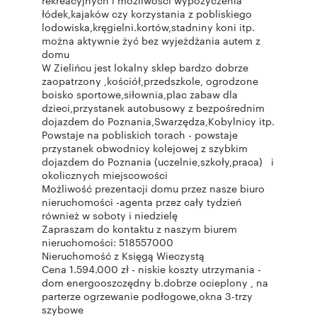
rekreacyjnych i możliwości wypożyczenia
łódek,kajaków czy korzystania z pobliskiego
lodowiska,kręgielni.kortów,stadniny koni itp.
można aktywnie żyć bez wyjeżdżania autem z
domu
W Zielińcu jest lokalny sklep bardzo dobrze
zaopatrzony ,kościół,przedszkole, ogrodzone
boisko sportowe,siłownia,plac zabaw dla
dzieci,przystanek autobusowy z bezpośrednim
dojazdem do Poznania,Swarzędza,Kobylnicy itp.
Powstaje na pobliskich torach - powstaje
przystanek obwodnicy kolejowej z szybkim
dojazdem do Poznania (uczelnie,szkoły,praca) i
okolicznych miejscowości
Możliwość prezentacji domu przez nasze biuro
nieruchomości -agenta przez cały tydzień
również w soboty i niedzielę
Zapraszam do kontaktu z naszym biurem
nieruchomości: 518557000
Nieruchomość z Księgą Wieczystą
Cena 1.594.000 zł - niskie koszty utrzymania -
dom energooszczędny b.dobrze ocieplony , na
parterze ogrzewanie podłogowe,okna 3-trzy
szybowe