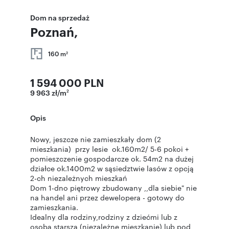
Dom na sprzedaż
Poznań,
160 m
2
1 594 000 PLN
9 963 zł/m
2
Opis
Nowy, jeszcze nie zamieszkały dom (2
mieszkania) przy lesie ok.160m2/ 5-6 pokoi +
pomieszczenie gospodarcze ok. 54m2 na dużej
działce ok.1400m2 w sąsiedztwie lasów z opcją
2-ch niezależnych mieszkań
Dom 1-dno piętrowy zbudowany ,,dla siebie" nie
na handel ani przez dewelopera - gotowy do
zamieszkania.
Idealny dla rodziny,rodziny z dziećmi lub z
osobą starszą (niezależne mieszkanie) lub pod