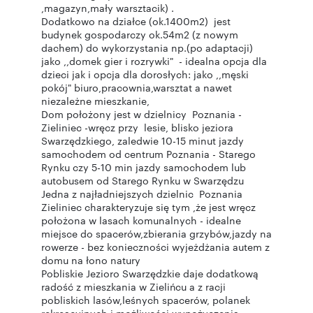
,magazyn,mały warsztacik) .
Dodatkowo na działce (ok.1400m2) jest
budynek gospodarczy ok.54m2 (z nowym
dachem) do wykorzystania np.(po adaptacji)
jako ,,domek gier i rozrywki" - idealna opcja dla
dzieci jak i opcja dla dorosłych: jako ,,męski
pokój" biuro,pracownia,warsztat a nawet
niezależne mieszkanie,
Dom położony jest w dzielnicy Poznania -
Zieliniec -wręcz przy lesie, blisko jeziora
Swarzędzkiego, zaledwie 10-15 minut jazdy
samochodem od centrum Poznania - Starego
Rynku czy 5-10 min jazdy samochodem lub
autobusem od Starego Rynku w Swarzędzu
Jedna z najładniejszych dzielnic Poznania
Zieliniec charakteryzuje się tym ,że jest wręcz
położona w lasach komunalnych - idealne
miejsce do spacerów,zbierania grzybów,jazdy na
rowerze - bez konieczności wyjeżdżania autem z
domu na łono natury
Pobliskie Jezioro Swarzędzkie daje dodatkową
radość z mieszkania w Zielińcu a z racji
pobliskich lasów,leśnych spacerów, polanek