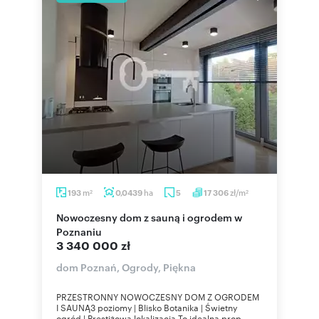
m
ha
zł/m
193
0,0439
5
17 306
2
2
Nowoczesny dom z sauną i ogrodem w
Poznaniu
3 340 000 zł
dom Poznań, Ogrody, Piękna
PRZESTRONNY NOWOCZESNY DOM Z OGRODEM
I SAUNĄ3 poziomy | Blisko Botanika | Świetny
ogród | Prestiżowa lokalizacja To idealna prop...