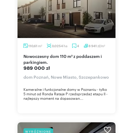
m
ha
zł/m
110,61
0,0254
4
8 941
2
2
Nowoczesny dom 110 m² z poddaszem i
parkingiem.
989 000 zł
dom Poznań, Nowe Miasto, Szczepankowo
Kameralne i funkcjonalne domy w Poznaniu - tylko
5 minut od Ronda Rataje P rzedsprzedaż etapu II -
najlepszy moment na dopasowan...
WYRÓŻNIONE