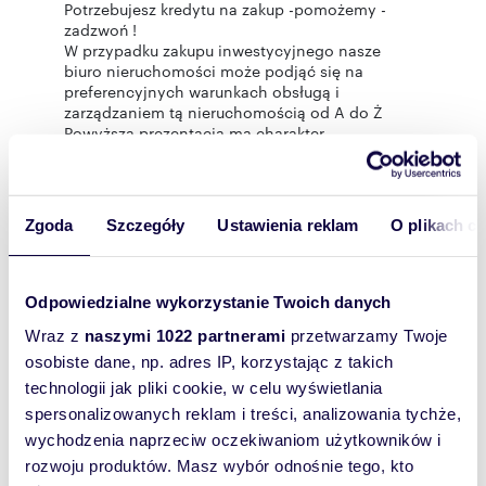
Potrzebujesz kredytu na zakup -pomożemy -
zadzwoń !
W przypadku zakupu inwestycyjnego nasze
biuro nieruchomości może podjąć się na
preferencyjnych warunkach obsługą i
zarządzaniem tą nieruchomością od A do Ż
Powyższa prezentacja ma charakter
informacyjny i nie stanowi oferty handlowej w
myśl przepisów art 66par.1 Kodeksu Cywilnego
Zgoda
Szczegóły
Ustawienia reklam
O plikach c
Rozwiń opis
Odpowiedzialne wykorzystanie Twoich danych
Dom:
na sprzedaż
Wraz z
naszymi 1022 partnerami
przetwarzamy Twoje
Liczba
5
osobiste dane, np. adres IP, korzystając z takich
pokoi:
technologii jak pliki cookie, w celu wyświetlania
Powierzchni
160 m
2
spersonalizowanych reklam i treści, analizowania tychże,
a całkowita:
wychodzenia naprzeciw oczekiwaniom użytkowników i
Lokalizacja:
województwo:
wielkopolskie
rozwoju produktów. Masz wybór odnośnie tego, kto
powiat:
Poznań
gmina:
Poznań