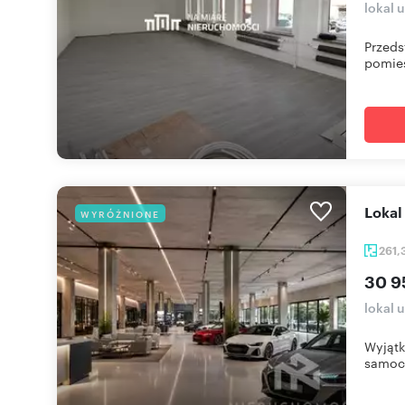
lokal 
Przeds
pomies
Loka
WYRÓŻNIONE
261,
30 9
lokal 
Wyjątk
samoc