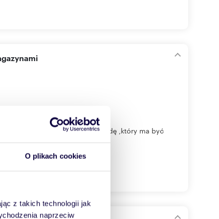
magazynami
go biurowca wyposażonego w windę ,który ma być
O plikach cookies
ąc z takich technologii jak
 wychodzenia naprzeciw