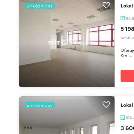
Loka
WYRÓŻNIONE
115,
5 198
lokal 
Oferuj
Król...
Loka
WYRÓŻNIONE
108
3 60