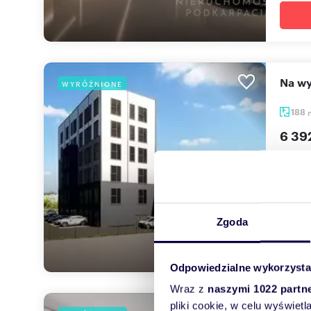
Na 
WYRÓŻNIONE
188
6 39
lokal 
Oferta
gotowy
Zgoda
Odpowiedzialne wykorzysta
Wraz z
naszymi 1022 partn
pliki cookie, w celu wyświet