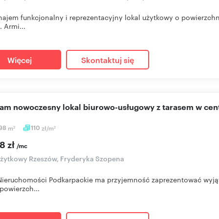
ajem funkcjonalny i reprezentacyjny lokal użytkowy o powierzc
. Armi...
Więcej
Skontaktuj się
cam nowoczesny lokal biurowo-usługowy z tarasem w ce
,98
m
110
zł/m
2
2
8 zł
/mc
użytkowy Rzeszów, Fryderyka Szopena
Nieruchomości Podkarpackie ma przyjemność zaprezentować wyją
powierzch...