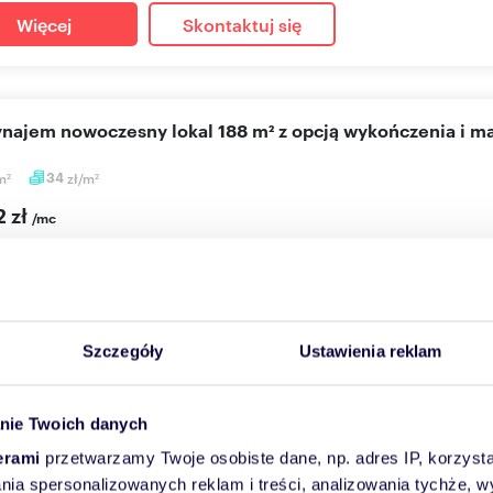
Więcej
Skontaktuj się
wynajem nowoczesny lokal 188 m² z opcją wykończenia i 
m
34
zł/m
2
2
2 zł
/mc
użytkowy Rzeszów, Dworzysko, Biznesowa
 dotyczy wynajmu parteru o powierzchni 188m2 pięcio -piętrowe
 na koni...
Szczegóły
Ustawienia reklam
Więcej
Skontaktuj się
nie Twoich danych
erami
przetwarzamy Twoje osobiste dane, np. adres IP, korzystaj
lania spersonalizowanych reklam i treści, analizowania tychże,