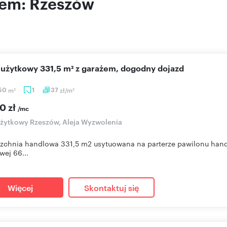
jem: Rzeszów
l użytkowy 331,5 m² z garażem, dogodny dojazd
,50
m
1
37
zł/m
2
2
0 zł
/mc
użytkowy Rzeszów, Aleja Wyzwolenia
zchnia handlowa 331,5 m2 usytuowana na parterze pawilonu han
wej 66...
Więcej
Skontaktuj się