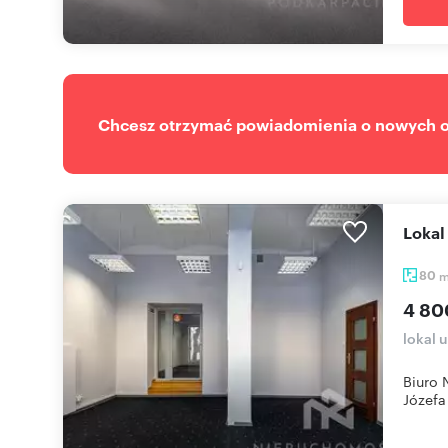
Chcesz otrzymać powiadomienia o nowych of
Loka
80
4 80
lokal 
Biuro 
Józefa 