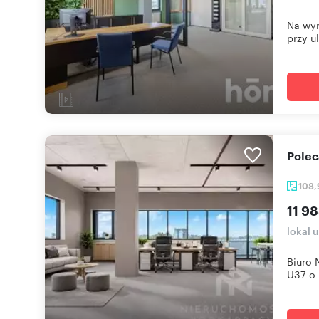
Na wyn
przy ul
Pole
108
11 98
lokal 
Biuro 
U37 o 