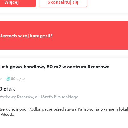
Więcej
Skontaktuj się
ertach w tej kategorii?
l usługowo-handlowy 80 m2 w centrum Rzeszowa
m
60
zł/m
2
2
0 zł
/mc
użytkowy Rzeszów, al. Józefa Piłsudskiego
Nieruchomości Podkarpacie przedstawia Państwu na wynajem loka
Piłsud...