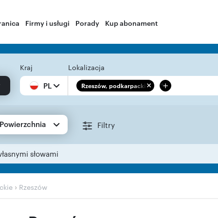
ranica
Firmy i usługi
Porady
Kup abonament
Kraj
Lokalizacja
+
PL
Rzeszów, podkarpackie
Powierzchnia
Filtry
własnymi słowami
›
ckie
Rzeszów