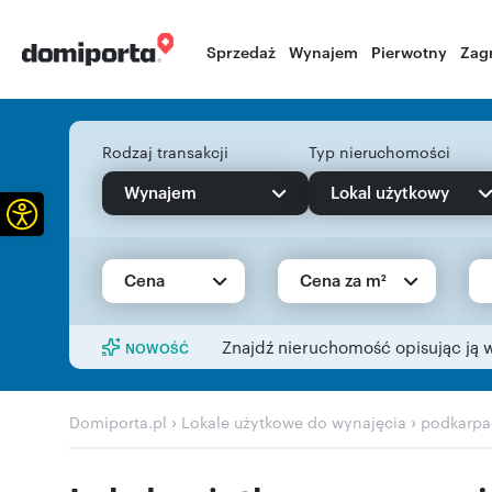
Sprzedaż
Wynajem
Pierwotny
Zag
Rodzaj transakcji
Typ nieruchomości
Wynajem
Lokal użytkowy
Otwórz pasek narzędzi
Cena
Cena za m²
Znajdź nieruchomość opisując ją 
NOWOŚĆ
›
›
Domiporta.pl
Lokale użytkowe do wynajęcia
podkarpa