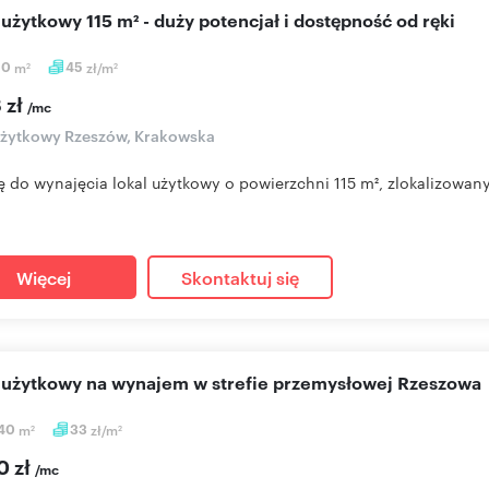
l użytkowy 115 m² - duży potencjał i dostępność od ręki
50
m
45
zł/m
2
2
 zł
/mc
użytkowy Rzeszów, Krakowska
ę do wynajęcia lokal użytkowy o powierzchni 115 m², zlokalizowan
Więcej
Skontaktuj się
l użytkowy na wynajem w strefie przemysłowej Rzeszowa
,40
m
33
zł/m
2
2
0 zł
/mc