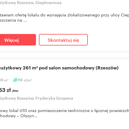
użytkowy Rzeszów, Ciepłownicza
tawiam ofertę lokalu do wynajęcia zlokalizowanego przy ulicy Cie
zczenia na ...
Więcej
Skontaktuj się
l użytkowy 261 m² pod salon samochodowy (Rzeszów)
38
m
118
zł/m
2
2
53 zł
/mc
użytkowy Rzeszów, Fryderyka Szopena
owy lokal U10 oraz pomieszczenie techniczne o łącznej powierzch
hodowy – Olszyn...