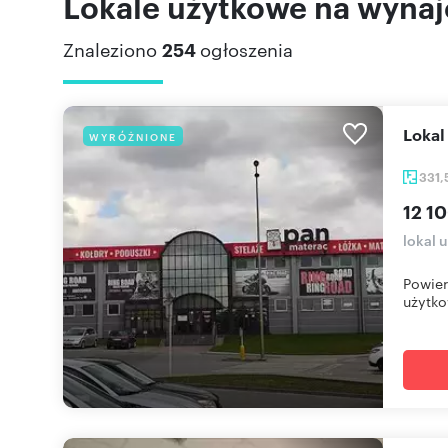
Lokale użytkowe na wyna
Znaleziono
254
ogłoszenia
Loka
WYRÓŻNIONE
331
12 10
lokal 
Powier
użytko