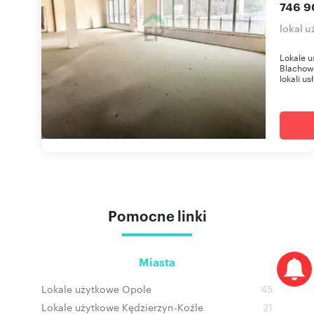
746 9
lokal 
Lokale u
Blachown
lokali u
Pomocne linki
Miasta
Lokale użytkowe Opole
45
Lokale użytkowe Kędzierzyn-Koźle
21