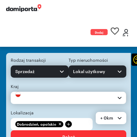
Dodaj
ogłoszenie
Rodzaj transakcji
Typ nieruchomości
Sprzedaż
Lokal użytkowy
Kraj
Lokalizacja
+ 0km
+
Dobrodzień, opolskie
Pokaż