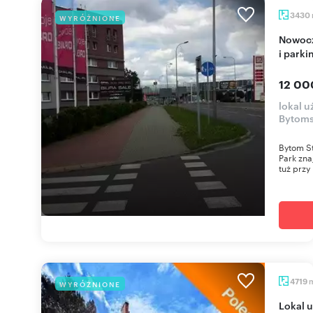
3430
WYRÓŻNIONE
Nowoczesny biurowiec z salami konferencyjnymi
i park
12 00
lokal 
Bytoms
Bytom S
Park zna
tuż przy
4719
WYRÓŻNIONE
Lokal użytkowy 4719 m² z parkingiem