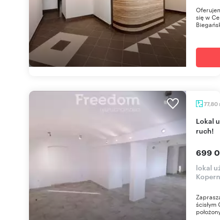
Oferujem
się w C
Biegańsk
77,80
Lokal użytkowy 78 m2 w centrum Opola - duży
ruch!
699 0
lokal u
Kopern
Zaprasza
ścisłym 
położony