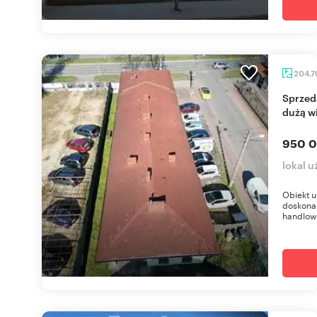
204,
Sprzedam obiekt usługowo-handlowy 652 m² z
dużą w
950 0
lokal 
Obiekt u
doskona
handlowy