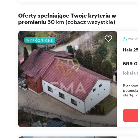
Oferty spełniające Twoje kryteria w
promieniu
50 km
(
zobacz wszystkie
)
250
WYRÓŻNIONE
Hala 
599 0
lokal 
Blachow
potencj
ofertę, k