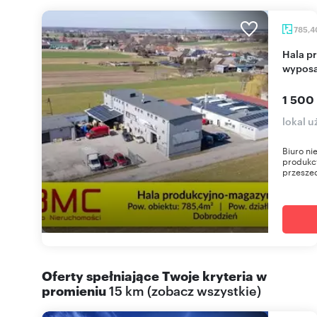
785,
Hala produkcyjno-magazynowa z nowoczesnym
wyposa
1 500
lokal 
Biuro ni
produkc
przeszed
Oferty spełniające Twoje kryteria w
promieniu
15 km
(
zobacz wszystkie
)