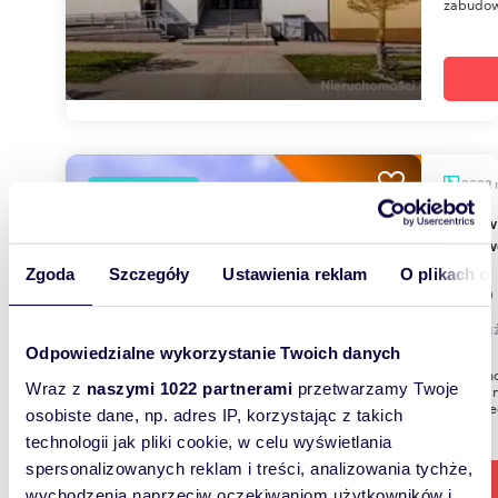
zabudow
9392
WYRÓŻNIONE
Biurowiec na dużej działce 16 752 m² - szerokie
możliw
Zgoda
Szczegóły
Ustawienia reklam
O plikach c
7 790
lokal 
Odpowiedzialne wykorzystanie Twoich danych
Nieruch
Wraz z
naszymi 1022 partnerami
przetwarzamy Twoje
osiedlu 
- w sąsie
osobiste dane, np. adres IP, korzystając z takich
technologii jak pliki cookie, w celu wyświetlania
spersonalizowanych reklam i treści, analizowania tychże,
wychodzenia naprzeciw oczekiwaniom użytkowników i