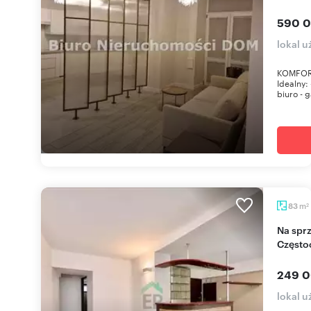
590 0
lokal 
KOMFOR
Idealny:
biuro - g
m
83
2
Na sprzedaż przestronny lokal 83 m² w centrum
Częst
249 0
lokal 