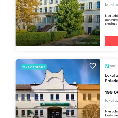
lokal u
Nieruch
centrum 
śródmiej
230
WYRÓŻNIONE
Lokal użytkowy 230 m² - Zabytkowy budynek w
Prószk
199 0
lokal 
Nieruch
budynku: