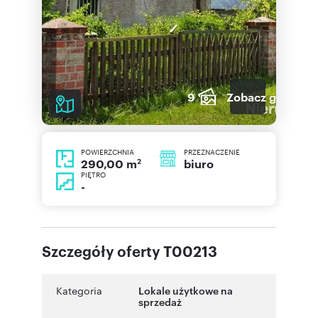
9
Zobacz galerię
POWIERZCHNIA
PRZEZNACZENIE
2
biuro
290,00 m
PIĘTRO
-
Szczegóły oferty T00213
Kategoria
Lokale użytkowe na
sprzedaż