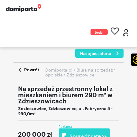
Dodaj
ogłoszenie
Następna oferta
Powrót
›
›
Domiporta.pl
Biura na sprzedaż
›
opolskie
Zdzieszowice
Na sprzedaż przestronny lokal z
mieszkaniem i biurem 290 m² w
Zdzieszowicach
Zdzieszowice
,
Zdzieszowice
,
ul. Fabryczna 5
-
290,0m
2
Reklama
200 000
zł
Sprawdź ratę >>