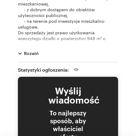
mieszkaniowej,
- z dobrym dostępem do obiektów
użyteczności publicznej,
- na terenie pod inwestycje mieszkalno-
usługowe.
Do sprzedaży jest prawo użytkowania
wieczytego działki o powierzchni 948 m² o
regularnym, zbliżonym do prostokąta kształcie.
Na działce znajdują się dwa budynki:
Rozwiń
budynek techniczno–mieszkalny - o powierzchni
użytkowej 265,80 m²,
budynek agregatorowni - o powierzchni
Statystyki ogłoszenia:
użytkowej 24,00 m².
Budynek techniczno – mieszkalny to budynek
wolnostojący, trzykondygnacyjny z poddaszem
Wyślij
użytkowym, podpiwniczony.W obiekcie
zlokalizowany jest jeden niewyodrębniony lokal
wiadomość
mieszkalny, o powierzchni użytkowej 75,40 m².
Budynek wyposażony w instalacje gazową,
To najlepszy
wodnokanalizacyjną, elektryczną.
W pobliżu
sposób, aby
150 m – duży dyskont spożywczy,
właściciel
300 m – dworzec autobusowy,