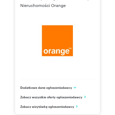
Nieruchomości Orange
Dodatkowe dane ogłoszeniodawcy
Aleje Jerozolimskie 160
Zobacz wszystkie oferty ogłoszeniodawcy
Warszawa
mazowieckie
PL
Zobacz wizytówkę ogłoszeniodawcy