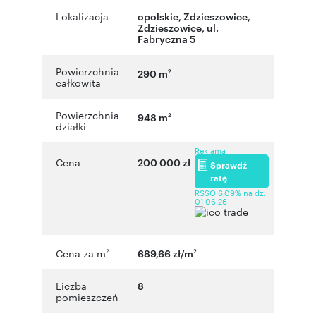
Lokalizacja
opolskie
,
Zdzieszowice
,
Zdzieszowice
,
ul.
Fabryczna 5
Powierzchnia
290 m
2
całkowita
Powierzchnia
948 m
2
działki
Reklama
Cena
200 000 zł
Sprawdź
ratę
RSSO 6,09% na dz.
01.06.26
Cena za m
689,66 zł/m
2
2
Liczba
8
pomieszczeń