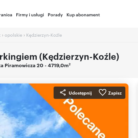
ranica
Firmy i usługi
Porady
Kup abonament
›
›
ż
opolskie
Kędzierzyn-Koźle
arkingiem (Kędzierzyn-Koźle)
2
za Piramowicza 20
- 4719,0m
Udostępnij
Zapisz