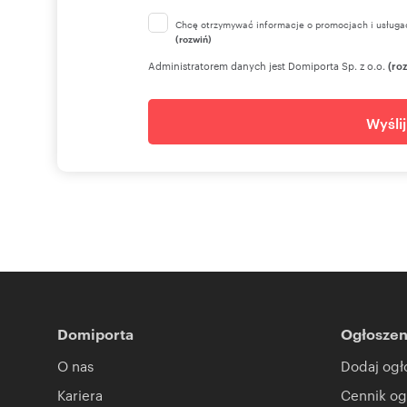
Chcę otrzymywać informacje o promocjach i usługa
(rozwiń)
Administratorem danych jest Domiporta Sp. z o.o.
(ro
Wyśli
Domiporta
Ogłoszen
O nas
Dodaj ogł
Kariera
Cennik og