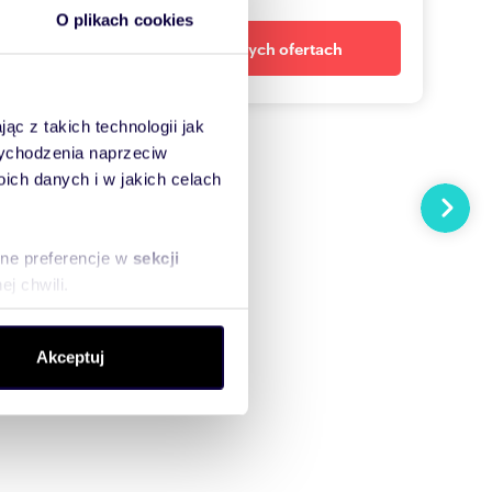
O plikach cookies
Powiadom o nowych ofertach
ąc z takich technologii jak
 wychodzenia naprzeciw
ch danych i w jakich celach
Następn
sne preferencje w
sekcji
j chwili.
ołecznościowe i analizować
Akceptuj
artnerom społecznościowym,
anymi od Ciebie lub