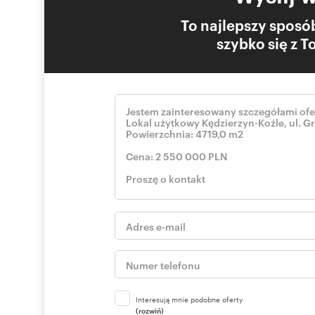
Media
To najlepszy sposób
woda, kanalizacja, elektryczność, telefon, ogrzewanie
szybko się z 
Numer oferty: T07068
Interesują mnie podobne oferty
(rozwiń)