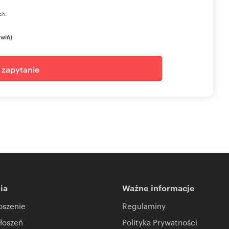
ch.
zwiń)
j zapytanie
ia
Ważne informacje
oszenie
Regulaminy
łoszeń
Polityka Prywatności