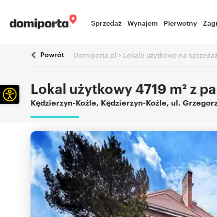
Sprzedaż
Wynajem
Pierwotny
Zag
Powrót
›
Domiporta.pl
Lokale użytkowe na sprzeda
Lokal użytkowy 4719 m² z p
Otwórz pasek narzędzi
Kędzierzyn-Koźle
,
Kędzierzyn-Koźle
,
ul. Grzegor