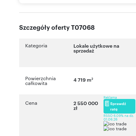
Szczegóły oferty T07068
Kategoria
Lokale użytkowe na
sprzedaż
Powierzchnia
2
4 719 m
całkowita
Reklama
Cena
2 550 000
Sprawdź
zł
ratę
RSSO 6,09% na dz.
01.06.26