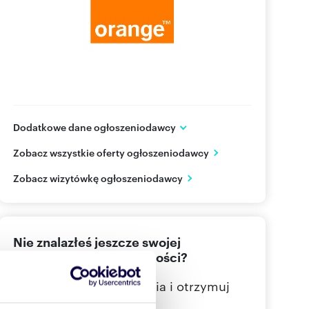
Dodatkowe dane ogłoszeniodawcy
Aleje Jerozolimskie 160
Zobacz wszystkie oferty ogłoszeniodawcy
Warszawa
mazowieckie
PL
Zobacz wizytówkę ogłoszeniodawcy
800300
Pokaż telefon
Nie znalazłeś jeszcze swojej
wymarzonej nieruchomości?
Określ swoje oczekiwania i otrzymuj
dopasowane oferty