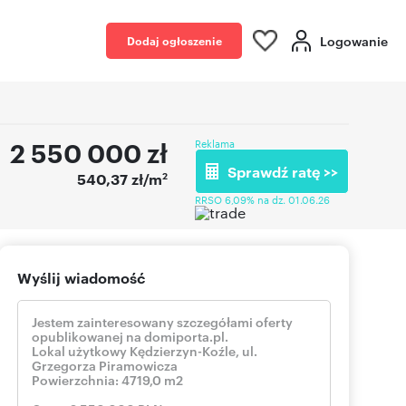
Logowanie
Dodaj ogłoszenie
2 550 000
zł
Reklama
Sprawdź ratę >>
2
540,37 zł/m
RRSO 6,09% na dz. 01.06.26
Wyślij wiadomość