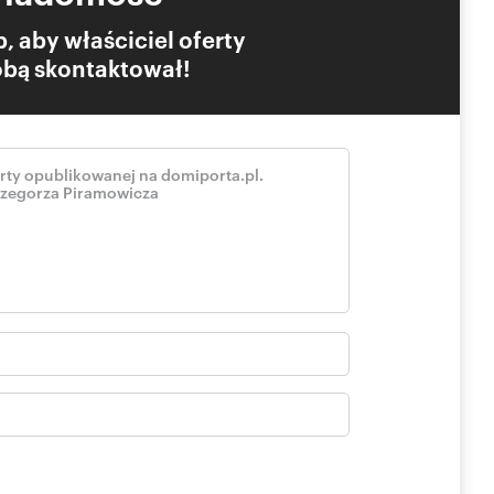
, aby właściciel oferty
Tobą skontaktował!