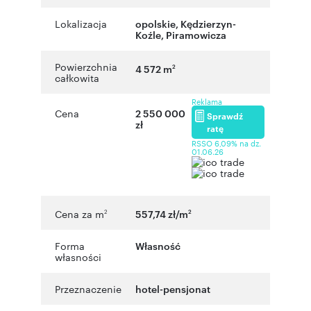
Lokalizacja
opolskie
,
Kędzierzyn-
Koźle
,
Piramowicza
Powierzchnia
4 572 m
2
całkowita
Reklama
Cena
2 550 000
Sprawdź
zł
ratę
RSSO 6,09% na dz.
01.06.26
Cena za m
557,74 zł/m
2
2
Forma
Własność
własności
Przeznaczenie
hotel-pensjonat