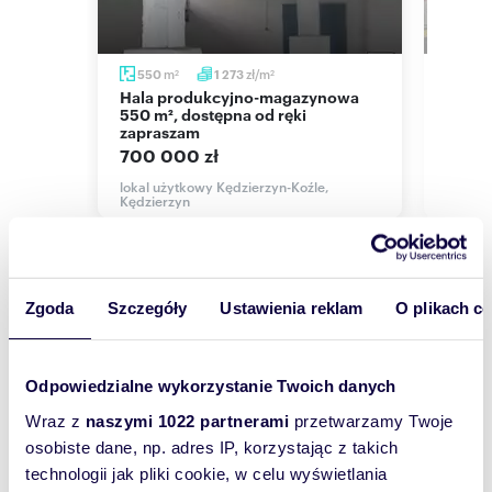
2003 roku.
Zgodnie z planem nieruchomość znajduje się
strefie oznaczonej symbolem MWU-1 - Tereny
zabudowy mieszkaniowej wielorodzinnej i usług
m
zł/m
550
1 273
120
2
2
nieuciążliwych o szczególnej koncentracji usług
Hala produkcyjno-magazynowa
Przestronny lokal 120 m2 w
użyteczności publicznej.
le)
550 m², dostępna od ręki
centr
zapraszam
550 
700 000 zł
,
Sylwia Lipnicka
lokal u
Kędzie
lokal użytkowy Kędzierzyn-Koźle,
Doradca Sprzedaży
Kędzierzyn
Telefon
501 XXX XXX
Pokaż numer telefonu
Biuro Nieruchomości
Zgoda
Szczegóły
Ustawienia reklam
O plikach c
Orange Polska
Wyślij
Telefon
wiadomość
800 XXX XXX
Odpowiedzialne wykorzystanie Twoich danych
Pokaż numer telefonu
Wraz z
naszymi 1022 partnerami
przetwarzamy Twoje
To najlepszy
osobiste dane, np. adres IP, korzystając z takich
sposób, aby
technologii jak pliki cookie, w celu wyświetlania
właściciel