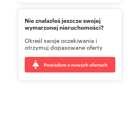
612960
Pokaż telefon
Nie znalazłeś jeszcze swojej
514753
Pokaż telefon
wymarzonej nieruchomości?
Określ swoje oczekiwania i
515 77
Pokaż telefon
otrzymuj dopasowane oferty
Powiadom o nowych ofertach