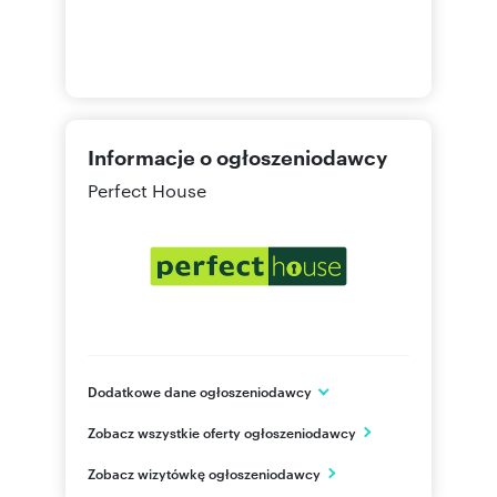
Informacje o ogłoszeniodawcy
Perfect House
Dodatkowe dane ogłoszeniodawcy
ul. Klin 17/2
Zobacz wszystkie oferty ogłoszeniodawcy
Poznań
wielkopolskie
PL
Zobacz wizytówkę ogłoszeniodawcy