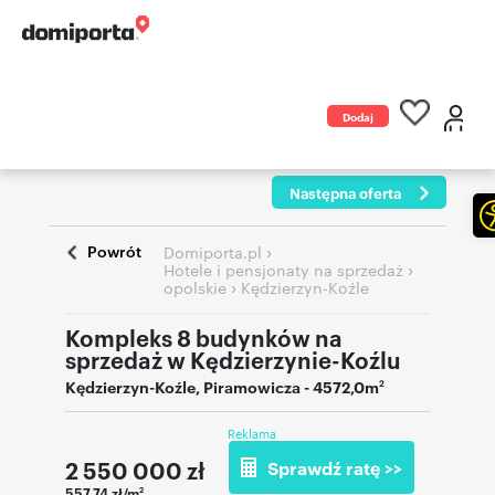
Dodaj
ogłoszenie
Następna oferta
Powrót
›
Domiporta.pl
›
Hotele i pensjonaty na sprzedaż
›
opolskie
Kędzierzyn-Koźle
Kompleks 8 budynków na
sprzedaż w Kędzierzynie-Koźlu
Kędzierzyn-Koźle
,
Piramowicza
- 4572,0m
2
Reklama
2 550 000
zł
Sprawdź ratę >>
557,74 zł/m
2