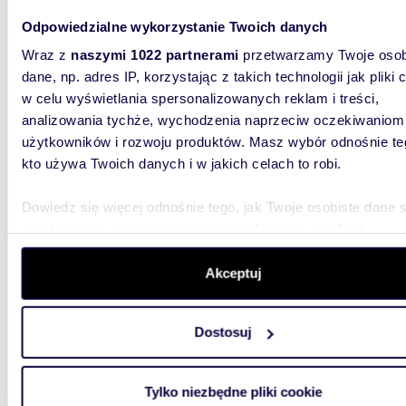
Odpowiedzialne wykorzystanie Twoich danych
46,9
Wraz z
naszymi 1022 partnerami
przetwarzamy Twoje osob
Lokal usługowy z witryną, gotowiec inwestycyjny,
dane, np. adres IP, korzystając z takich technologii jak pliki 
7,5% z
w celu wyświetlania spersonalizowanych reklam i treści,
analizowania tychże, wychodzenia naprzeciw oczekiwaniom
255 0
użytkowników i rozwoju produktów. Masz wybór odnośnie te
lokal 
kto używa Twoich danych i w jakich celach to robi.
K&S PAR
zlokaliz
Dowiedz się więcej odnośnie tego, jak Twoje osobiste dane 
w obiekc
przetwarzane oraz ustaw własne preferencje w
sekcji
szczegółów
. W Deklaracji plików cookie możesz zmienić lu
wycofać swoją zgodę w dowolnej chwili.
Akceptuj
Wykorzystujemy pliki cookie do spersonalizowania treści i r
Dostosuj
aby oferować funkcje społecznościowe i analizować ruch w 
witrynie. Informacje o tym, jak korzystasz z naszej witryny,
44,46
udostępniamy partnerom społecznościowym, reklamowym i
Tylko niezbędne pliki cookie
Lokal usługowo-handlowy z witrynami i wejściem
analitycznym. Partnerzy mogą połączyć te informacje z inn