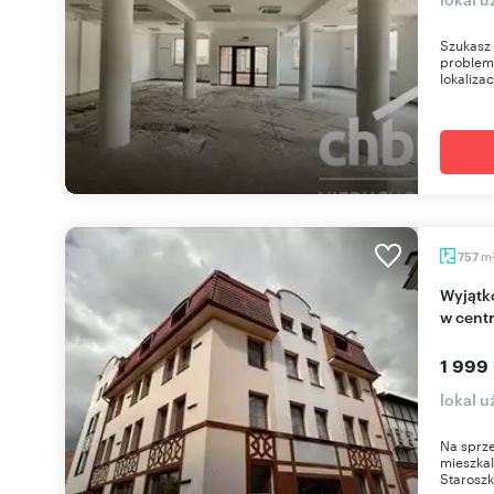
Szukasz 
problemu
lokalizacj
m
757
Wyjątkowa nieruchomość usługowo-mieszkalna
w cent
1 999
lokal 
Na sprze
mieszkal
Staroszk