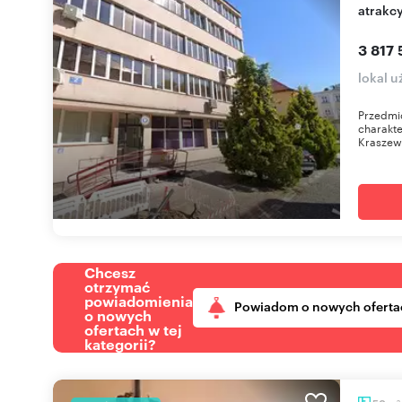
atrakcy
3 817 
lokal 
Przedmio
charakte
Kraszews
Chcesz
otrzymać
powiadomienia
Powiadom o nowych oferta
o nowych
ofertach w tej
kategorii?