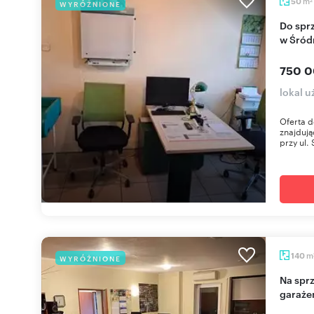
m
50
WYRÓŻNIONE
2
Do sprzedania wyposażony lokal usługowy 50 m²
w Śród
750 0
lokal 
Oferta 
znajdują
przy ul. 
m
140
WYRÓŻNIONE
Na sprzedaż przestronne mieszkanie 140 m² z
garaże