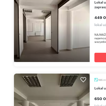
Lokal usługowy 162 m² w centrum Chojnic -
zapras
449 0
lokal 
NAJWAŻN
najemco
wszystki
m
165
Lokal
650 0
lokal 