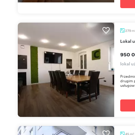
m
279
Lokal
950 0
lokal 
Przedmio
drugim 
usługow
m
45
2