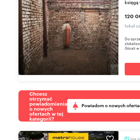
księgą
120 0
lokal 
Do sprze
zlokaliz
Górali w
Chcesz
otrzymać
powiadomienia
Powiadom o nowych oferta
o nowych
ofertach w tej
kategorii?
358,