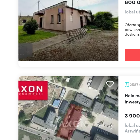
600 0
lokal 
Oferta s
powierzc
doskonał
2587
Hala magazynowa z biurami 2587 m² - potencjał
inwest
3 900
lokal u
Artwiń