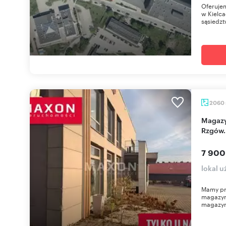
Oferuje
w Kielca
sąsiedzt
2060
Magazyn 1650 m² + biura, wysoki standard,
Rzgów.
7 900
lokal 
Mamy pr
magazyn
magazyn