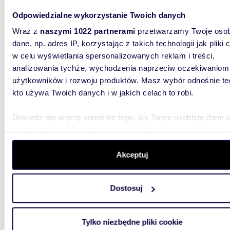
(rampy
Odpowiedzialne wykorzystanie Twoich danych
12 00
Wraz z
naszymi 1022 partnerami
przetwarzamy Twoje osob
lokal u
dane, np. adres IP, korzystając z takich technologii jak pliki 
w celu wyświetlania spersonalizowanych reklam i treści,
Mamy pr
analizowania tychże, wychodzenia naprzeciw oczekiwaniom
magazyn
magazyn
użytkowników i rozwoju produktów. Masz wybór odnośnie te
kto używa Twoich danych i w jakich celach to robi.
Dowiedz się więcej odnośnie tego, jak Twoje osobiste dane 
przetwarzane oraz ustaw własne preferencje w
sekcji
szczegółów
. W Deklaracji plików cookie możesz zmienić lu
wycofać swoją zgodę w dowolnej chwili.
Akceptuj
1069
Polecam nowoczesny obiekt komercyjny z stacją
Wykorzystujemy pliki cookie do spersonalizowania treści i r
LPG i d
Dostosuj
aby oferować funkcje społecznościowe i analizować ruch w 
witrynie. Informacje o tym, jak korzystasz z naszej witryny,
6 000
udostępniamy partnerom społecznościowym, reklamowym i
Tylko niezbędne pliki cookie
lokal u
analitycznym. Partnerzy mogą połączyć te informacje z inn