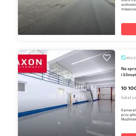
wolnost
miejscow
993,
Na sprzedaż magazyn i biura 993 m² z parkingiem
i klima
10 10
lokal u
Kameral
przy głów
Modliński