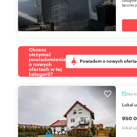
usługowo
łącznej 
Chcesz
otrzymać
powiadomienia
Powiadom o nowych oferta
o nowych
ofertach w tej
kategorii?
183,4
lokal
950 0
lokal 