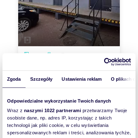
m
zł/m
300
1 867
2
2
Hala 300 m² z biurami i parkingiem -
polecam!
560 000 zł
Zgoda
Szczegóły
Ustawienia reklam
O plikach c
lokal użytkowy Hajnówka, Hajnówka
NOWA CENA !!! Na sprzedaż lub wynajem
Odpowiedzialne wykorzystanie Twoich danych
nieruchomość komercyjna - hala po byłej rozlewni
napojów, zlokalizowana w centrum Hajnówka...
Wraz z
naszymi 1022 partnerami
przetwarzamy Twoje
osobiste dane, np. adres IP, korzystając z takich
technologii jak pliki cookie, w celu wyświetlania
spersonalizowanych reklam i treści, analizowania tychże,