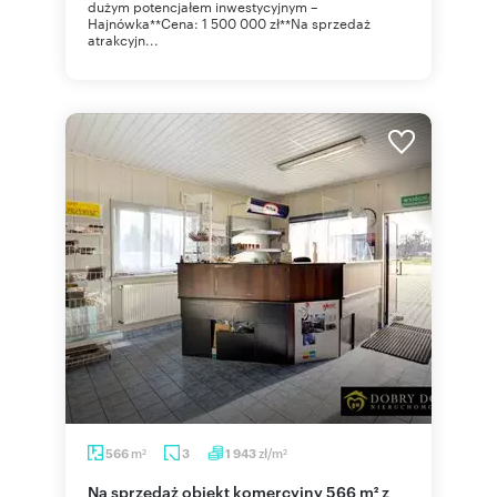
dużym potencjałem inwestycyjnym –
Hajnówka**Cena: 1 500 000 zł**Na sprzedaż
atrakcyjn...
m
zł/m
566
3
1 943
2
2
Na sprzedaż obiekt komercyjny 566 m² z