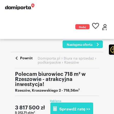
Dodaj
ogłoszenie
Następna oferta
Powrót
›
›
Domiporta.pl
Biura na sprzedaż
›
podkarpackie
Rzeszów
Polecam biurowiec 718 m² w
Rzeszowie - atrakcyjna
inwestycja!
Rzeszów
,
Kraszewskiego 2
- 718,56m
2
Reklama
3 817 500
zł
Sprawdź ratę >>
5 312,71 zł/m
2