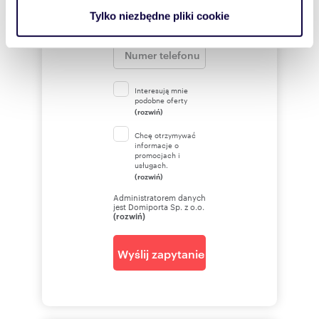
analizować ruch w naszej witrynie. Informacje o tym, jak
Tylko niezbędne pliki cookie
korzystasz z naszej witryny, udostępniamy partnerom
społecznościowym, reklamowym i analitycznym.
Partnerzy mogą połączyć te informacje z innymi danymi
otrzymanymi od Ciebie lub uzyskanymi podczas
Interesują mnie
korzystania z ich usług.
podobne oferty
(rozwiń)
Chcę otrzymywać
informacje o
promocjach i
usługach.
(rozwiń)
Administratorem danych
jest Domiporta Sp. z o.o.
(rozwiń)
Wyślij zapytanie