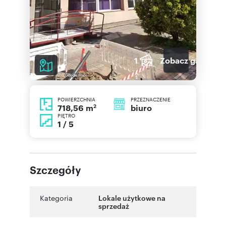
1
Zobacz galerię
POWIERZCHNIA
PRZEZNACZENIE
2
biuro
718,56 m
PIĘTRO
1 / 5
Szczegóły
Kategoria
Lokale użytkowe na
sprzedaż