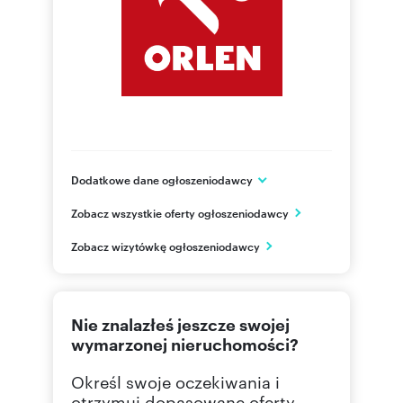
Dodatkowe dane ogłoszeniodawcy
ul. Chemików 7
Zobacz wszystkie oferty ogłoszeniodawcy
Płock
mazowieckie
PL
Zobacz wizytówkę ogłoszeniodawcy
221064
Pokaż telefon
Nie znalazłeś jeszcze swojej
691014
Pokaż telefon
wymarzonej nieruchomości?
Określ swoje oczekiwania i
otrzymuj dopasowane oferty