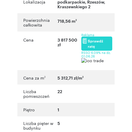
Lokalizacja
podkarpackie
,
Rzeszów
,
Kraszewskiego 2
Powierzchnia
718,56 m
2
całkowita
Reklama
Cena
3 817 500
Sprawdź
zł
ratę
RSSO 6,09% na dz.
01.06.26
Cena za m
5 312,71 zł/m
2
2
Liczba
22
pomieszczeń
Piętro
1
Liczba pięter w
5
budynku