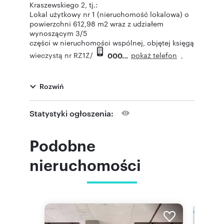
Kraszewskiego 2, tj.:
Lokal użytkowy nr 1 (nieruchomość lokalowa) o
powierzchni 612,98 m2 wraz z udziałem
wynoszącym 3/5
części w nieruchomości wspólnej, objętej księgą
pokaż telefon
wieczystą nr RZ1Z/
,
000
którą stanowi grunt oraz
części budynku i urządzenia, które nie służą
Rozwiń
wyłącznie do użytku właścicieli lokali.
• Do lokalu przynależą pomieszczenia o łącznej
powierzchni 105,58 m2
Statystyki ogłoszenia:
• Lokal stanowi przedmiot odrębnej własności,
dla której prowadzona jest przez Sąd Rejonowy
w Rzeszowie, VII Wydział Ksiąg Wieczystych
Podobne
księga wieczysta nr RZ1Z/
pokaż telefon
.
000
nieruchomości
• Lokal użytkowy nr 1 mieści się na czterech
kondygnacjach (piwnica – pom. przynależne,
parter, I piętro
oraz II piętro).
Nieruchomość sprzedawana w drodze przetargu
nieograniczonego: