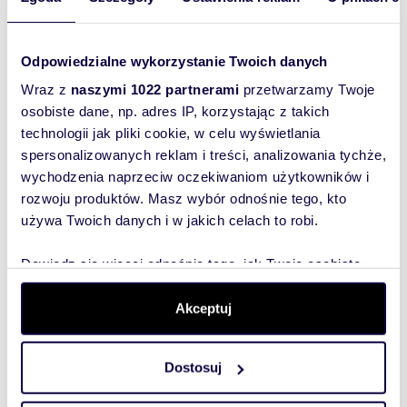
wiadomość
To najlepszy
Odpowiedzialne wykorzystanie Twoich danych
sposób, aby
Wraz z
naszymi 1022 partnerami
przetwarzamy Twoje
właściciel
osobiste dane, np. adres IP, korzystając z takich
oferty
technologii jak pliki cookie, w celu wyświetlania
szybko się z
spersonalizowanych reklam i treści, analizowania tychże,
Tobą
wychodzenia naprzeciw oczekiwaniom użytkowników i
skontaktował!
rozwoju produktów. Masz wybór odnośnie tego, kto
używa Twoich danych i w jakich celach to robi.
Dowiedz się więcej odnośnie tego, jak Twoje osobiste
dane są przetwarzane oraz ustaw własne preferencje w
sekcji szczegółów
. W Deklaracji plików cookie możesz
Akceptuj
zmienić lub wycofać swoją zgodę w dowolnej chwili.
Dostosuj
Wykorzystujemy pliki cookie do spersonalizowania treści
i reklam, aby oferować funkcje społecznościowe i