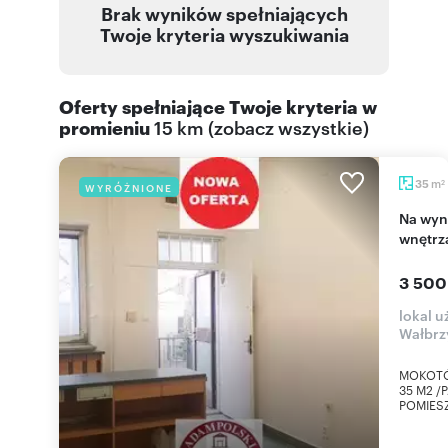
Brak wyników spełniających
Twoje kryteria wyszukiwania
Oferty spełniające Twoje kryteria w
promieniu
15 km
(
zobacz wszystkie
)
m
35
WYRÓŻNIONE
2
Na wynajem przestronny lokal 35 m² z wysokimi
wnętrz
3 500
lokal 
Wałbrz
MOKOTÓ
35 M2 /
POMIESZ