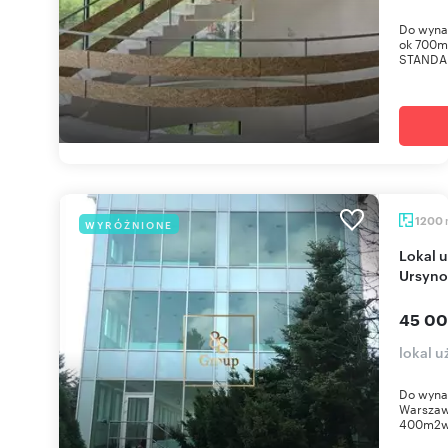
Do wynaj
ok 700m
STANDARD
1200
WYRÓŻNIONE
Lokal usługowy 1200m2 z windą i parkingiem na
Ursyno
45 00
lokal 
Do wynaj
Warszaw
400m2wi