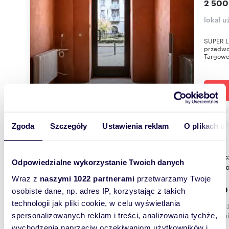
2 500
lokal 
SUPER LO
przedwoj
Targowej
Zgoda
Szczegóły
Ustawienia reklam
O plikach c
m
31
WYRÓŻNIONE
2
Nowoczesne biuro 31 m² w centrum Warszawy
Odpowiedzialne wykorzystanie Twoich danych
(Święt
Wraz z
naszymi 1022 partnerami
przetwarzamy Twoje
2 700
osobiste dane, np. adres IP, korzystając z takich
technologii jak pliki cookie, w celu wyświetlania
lokal 
Śródmi
spersonalizowanych reklam i treści, analizowania tychże,
wychodzenia naprzeciw oczekiwaniom użytkowników i