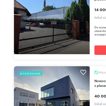
14 00
lokal 
Do wyna
utwardz
wynajęci
m
773
WYRÓŻNIONE
Nowoczesny biurowo-magazynowy obiekt 773 m²
z place
40 00
lokal 