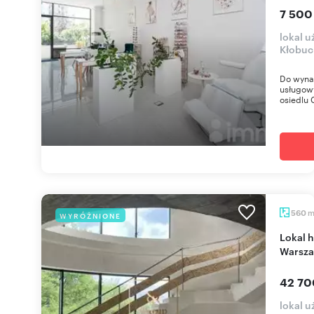
7 500
lokal 
Kłobuc
Do wynaj
usługow
osiedlu C
560
WYRÓŻNIONE
Lokal handlowo-usługowy 700m2 z parkingiem -
Warsza
42 70
lokal 