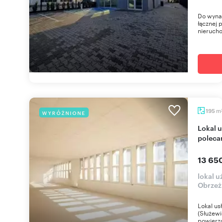
Do wyna
łącznej 
nieruch
m
195
WYRÓŻNIONE
Lokal usługowo-handlowy 195 m² na Mokotowie -
poleca
13 65
lokal 
Obrzeż
Lokal u
(Służewi
powierz