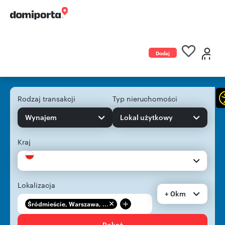
Dodaj
ogłoszenie
Rodzaj transakcji
Typ nieruchomości
Wynajem
Lokal użytkowy
Kraj
Lokalizacja
+ 0km
+
Śródmieście, Warszawa, ...
Pokaż