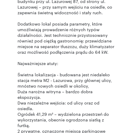
budynku przy ul. Lazurowej 87, od strony ul.
Lazurowej – przy samym wejściu na osiedle, co
zapewnia świetną widoczność i stały ruch.
Dodatkowo lokal posiada parametry, które
umożliwiają prowadzenie różnych typów
działalności. Jest technicznie przystosowany
również pod ciężką gastronomię: przewidziane
miejsce na separator tłuszczu, duży klimatyzator
oraz możliwość podłączenia prądu do 64 kW.
Najważniejsze atuty:
Świetna lokalizacja - budowana jest niedaleko
stacja metra M2 - Lazurowa, przy głównej ulicy,
mnóstwo nowych osiedli w okolicy,
Duża narożna witryna – bardzo dobra
ekspozycja.
Dwa niezależne wejścia: od ulicy oraz od
osiedla.
Ogródek 41,29 m² – wydzielona przestrzeń do
wykorzystania, obecnie ogrodzona siatką z
furtką.
2 prywatne, oznaczone miejsca parkingowe