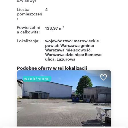
użytkowy:
Liczba
4
pomieszczeń
:
Powierzchni
133,97 m
2
a całkowita:
Lokalizacja:
województwo:
mazowieckie
powiat:
Warszawa
gmina:
Warszawa
miejscowość:
Warszawa
dzielnica:
Bemowo
ulica:
Lazurowa
Podobne oferty w tej lokalizacji
WYRÓŻNIONE