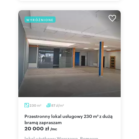
WYRÓŻNIONE
m
zł/m
230
87
2
2
Przestronny lokal usługowy 230 m² z dużą
bramą zapraszam
20 000 zł
/mc
lokal użytkowy Warszawa, Bemowo