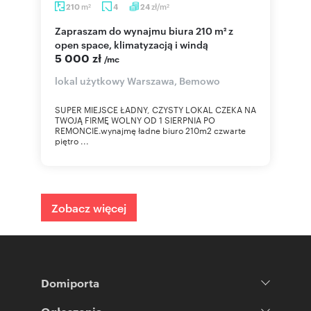
m
zł/m
210
4
24
2
2
Zapraszam do wynajmu biura 210 m² z
open space, klimatyzacją i windą
5 000 zł
/mc
lokal użytkowy Warszawa, Bemowo
SUPER MIEJSCE ŁADNY, CZYSTY LOKAL CZEKA NA
TWOJĄ FIRMĘ WOLNY OD 1 SIERPNIA PO
REMONCIE.wynajmę ładne biuro 210m2 czwarte
piętro ...
Zobacz więcej
Domiporta