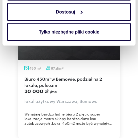
Dostosuj
Wykorzystujemy pliki cookie do spersonalizowania treści
i reklam, aby oferować funkcje społecznościowe i
analizować ruch w naszej witrynie. Informacje o tym, jak
Tylko niezbędne pliki cookie
korzystasz z naszej witryny, udostępniamy partnerom
społecznościowym, reklamowym i analitycznym.
Partnerzy mogą połączyć te informacje z innymi danymi
otrzymanymi od Ciebie lub uzyskanymi podczas
korzystania z ich usług.
m
zł/m
450
67
2
2
Biuro 450m² w Bemowie, podział na 2
lokale, polecam
30 000 zł
/mc
lokal użytkowy Warszawa, Bemowo
Wynajmę bardzo ładne biuro 2 piętro super
lokalizacja metro sklepy,bardzo dużo linii
autobusowych .Lokal 450m2 może być wynajęty...