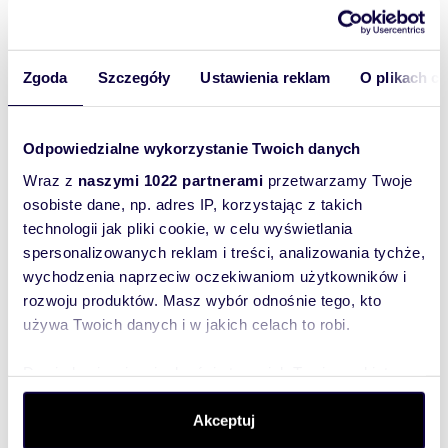
Zgoda
Szczegóły
Ustawienia reklam
O plikach c
m
zł/m
220
91
2
2
Budynek 150m2 - biuro, magazyny, plac
Odpowiedzialne wykorzystanie Twoich danych
1500m2 w Bemowie
20 000 zł
/mc
Wraz z
naszymi 1022 partnerami
przetwarzamy Twoje
osobiste dane, np. adres IP, korzystając z takich
lokal użytkowy Warszawa, Bemowo
technologii jak pliki cookie, w celu wyświetlania
wynajmę budynek 150m2 osiem pokoji mieszkalno
spersonalizowanych reklam i treści, analizowania tychże,
biurowy ,dwa magazynki plac 1500m2 ogrodzony
wychodzenia naprzeciw oczekiwaniom użytkowników i
media kazda działalność np. komis sam...
rozwoju produktów. Masz wybór odnośnie tego, kto
używa Twoich danych i w jakich celach to robi.
Dowiedz się więcej odnośnie tego, jak Twoje osobiste
WYRÓŻNIONE
dane są przetwarzane oraz ustaw własne preferencje w
sekcji szczegółów
. W Deklaracji plików cookie możesz
Akceptuj
zmienić lub wycofać swoją zgodę w dowolnej chwili.