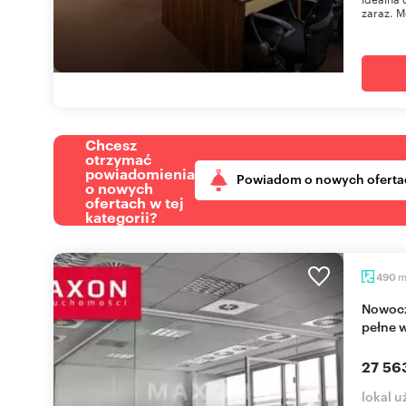
zaraz. M
Chcesz
otrzymać
powiadomienia
Powiadom o nowych oferta
o nowych
ofertach w tej
kategorii?
490
Nowoczesne biuro 490 m² w Włochach (parking,
pełne 
27 56
lokal u