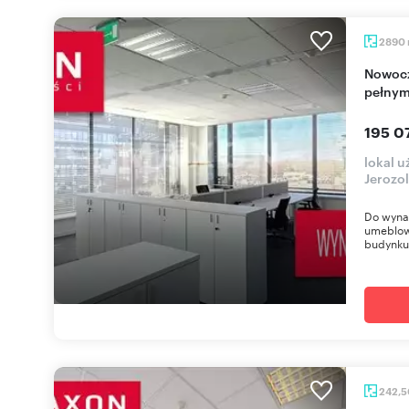
2890
Nowoczesne biuro 2890 m2 z klimatyzacją i
pełnym
195 0
lokal u
Jerozo
Do wyna
umeblowa
budynku.
242,