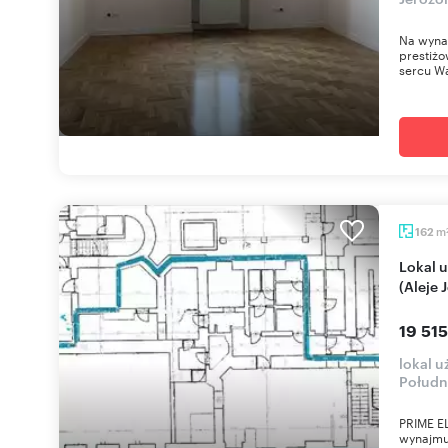
Na wynaj
prestiżo
sercu Wa
m
162
Lokal użytkowy 162 m² w centrum Warszawy
(Aleje 
19 515
lokal 
Połudn
PRIME EL
wynajmu 