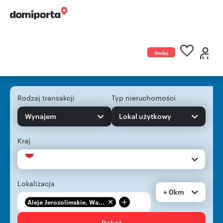
Dodaj
ogłoszenie
Rodzaj transakcji
Typ nieruchomości
Wynajem
Lokal użytkowy
Kraj
Lokalizacja
+ 0km
+
Aleje Jerozolimskie, Wa...
Pokaż