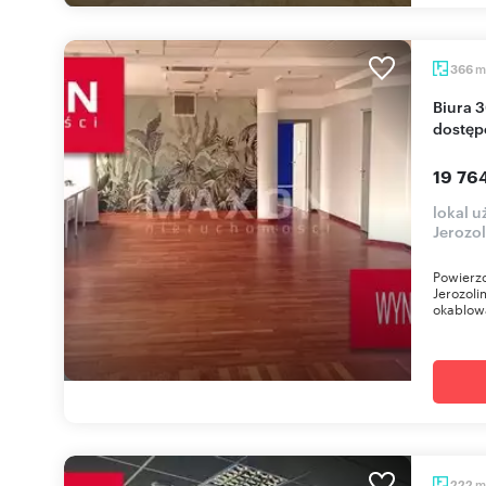
m
366
Biura 366 m² na Ochocie z klimatyzacją i
dostęp
19 76
lokal u
Jerozo
Powierzc
Jerozoli
okablowa
m
222