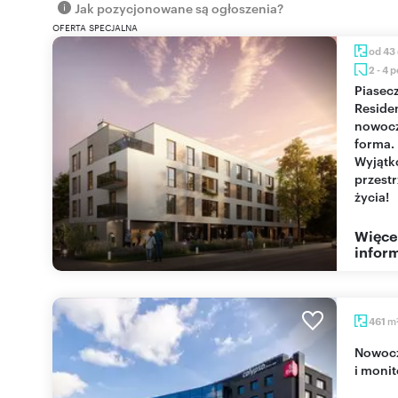
Jak pozycjonowane są ogłoszenia?
OFERTA SPECJALNA
od 43
2 - 4 
Piaseczno
Reside
nowoc
forma.
Wyjąt
przest
życia!
Więce
inform
m
461
Nowoczesny lokal biurowy 461 m2 z klimatyzacją
i moni