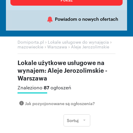
Powiadom o nowych ofertach
›
›
Domiporta.pl
Lokale usługowe do wynajęcia
›
›
mazowieckie
Warszawa
Aleje Jerozolimskie
Lokale użytkowe usługowe na
wynajem: Aleje Jerozolimskie -
Warszawa
87
Znaleziono
ogłoszeń
Jak pozycjonowane są ogłoszenia?
Sortuj