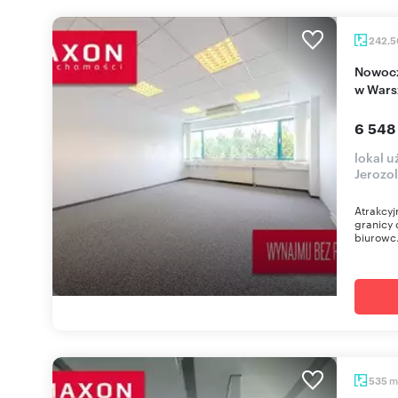
242,
Nowoczesne biuro 242 m² przy Al. Jerozolimskich
w Wars
6 548
lokal 
Jerozo
Atrakcyj
granicy 
biurowc.
m
535