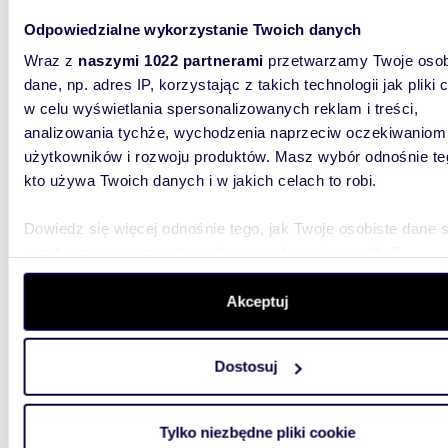
Gotowa 
(open sp
Odpowiedzialne wykorzystanie Twoich danych
os, kuchn
Wraz z
naszymi 1022 partnerami
przetwarzamy Twoje osob
dane, np. adres IP, korzystając z takich technologii jak pliki 
w celu wyświetlania spersonalizowanych reklam i treści,
analizowania tychże, wychodzenia naprzeciw oczekiwaniom
użytkowników i rozwoju produktów. Masz wybór odnośnie te
kto używa Twoich danych i w jakich celach to robi.
204
Dowiedz się więcej odnośnie tego, jak Twoje osobiste dane 
Nowoczesne biuro 204 m² z możliwością
aranża
przetwarzane oraz ustaw własne preferencje w
sekcji
szczegółów
. W Deklaracji plików cookie możesz zmienić lu
14 22
wycofać swoją zgodę w dowolnej chwili.
Akceptuj
lokal u
Wykorzystujemy pliki cookie do spersonalizowania treści i r
Dostosuj
Do wyna
aby oferować funkcje społecznościowe i analizować ruch w 
biurowa,
witrynie. Informacje o tym, jak korzystasz z naszej witryny,
możliwoś
udostępniamy partnerom społecznościowym, reklamowym i
Tylko niezbędne pliki cookie
analitycznym. Partnerzy mogą połączyć te informacje z inn