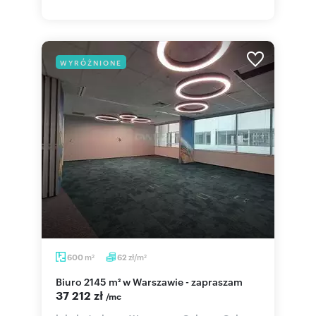
WYRÓŻNIONE
m
zł/m
600
62
2
2
Biuro 2145 m² w Warszawie - zapraszam
37 212 zł
/mc