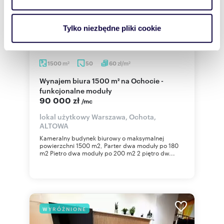
i reklam, aby oferować funkcje społecznościowe i
analizować ruch w naszej witrynie. Informacje o tym, jak
Tylko niezbędne pliki cookie
korzystasz z naszej witryny, udostępniamy partnerom
społecznościowym, reklamowym i analitycznym.
Partnerzy mogą połączyć te informacje z innymi danymi
m
zł/m
1500
50
60
2
2
otrzymanymi od Ciebie lub uzyskanymi podczas
Wynajem biura 1500 m² na Ochocie -
korzystania z ich usług.
funkcjonalne moduły
90 000 zł
/mc
lokal użytkowy Warszawa, Ochota,
ALTOWA
Kameralny budynek biurowy o maksymalnej
powierzchni 1500 m2, Parter dwa moduły po 180
m2 Pietro dwa moduły po 200 m2 2 piętro dw...
WYRÓŻNIONE