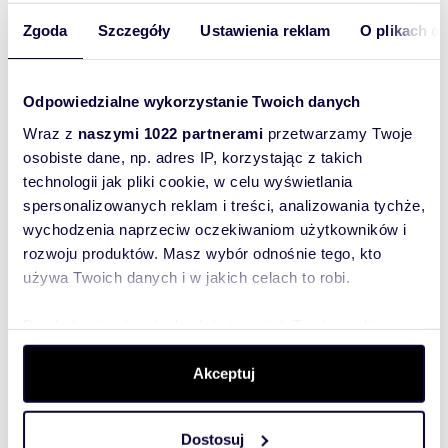
m
zł/m
175
7
54
Zgoda
Szczegóły
Ustawienia reklam
O plikach c
2
2
Kameralne biuro 175 m2 z windą i garażem.
9 500 zł
/mc
Odpowiedzialne wykorzystanie Twoich danych
lokal użytkowy Warszawa, Ochota,
Szczęśliwice, Włodarzewska
Wraz z
naszymi 1022 partnerami
przetwarzamy Twoje
Kameralne biuro 175 m2, 7 gabinetów, Kuchnia
osobiste dane, np. adres IP, korzystając z takich
biurowa, 2x WC, Miejsce w garażu 1000zł winda
technologii jak pliki cookie, w celu wyświetlania
miejsce na reklamę na elewacji fronto...
spersonalizowanych reklam i treści, analizowania tychże,
wychodzenia naprzeciw oczekiwaniom użytkowników i
rozwoju produktów. Masz wybór odnośnie tego, kto
używa Twoich danych i w jakich celach to robi.
WYRÓŻNIONE
Dowiedz się więcej odnośnie tego, jak Twoje osobiste
dane są przetwarzane oraz ustaw własne preferencje w
sekcji szczegółów
. W Deklaracji plików cookie możesz
Akceptuj
zmienić lub wycofać swoją zgodę w dowolnej chwili.
Dostosuj
Wykorzystujemy pliki cookie do spersonalizowania treści