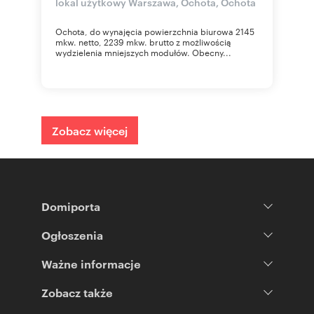
lokal użytkowy Warszawa, Ochota, Ochota
Ochota, do wynajęcia powierzchnia biurowa 2145
mkw. netto, 2239 mkw. brutto z możliwością
wydzielenia mniejszych modułów. Obecny...
Zobacz więcej
Domiporta
Ogłoszenia
Ważne informacje
Zobacz także