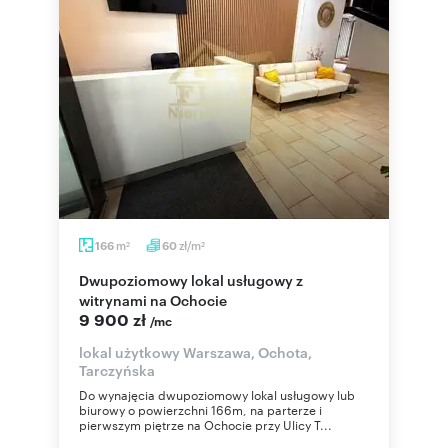
m
zł/m
166
60
2
2
Dwupoziomowy lokal usługowy z
witrynami na Ochocie
9 900 zł
/mc
lokal użytkowy Warszawa, Ochota,
Tarczyńska
Do wynajęcia dwupoziomowy lokal usługowy lub
biurowy o powierzchni 166m, na parterze i
pierwszym piętrze na Ochocie przy Ulicy T...