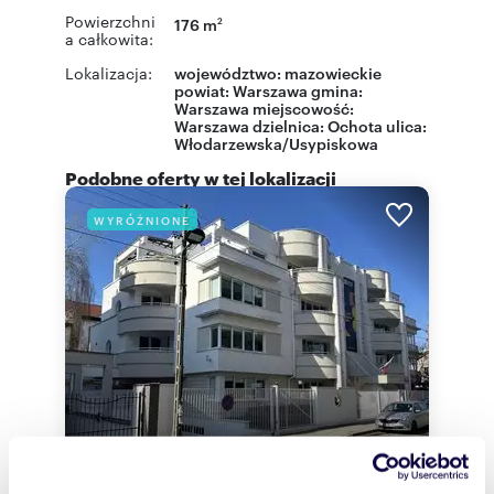
Powierzchni
176 m
2
a całkowita:
Lokalizacja:
województwo:
mazowieckie
powiat:
Warszawa
gmina:
Warszawa
miejscowość:
Warszawa
dzielnica:
Ochota
ulica:
Włodarzewska/Usypiskowa
Podobne oferty w tej lokalizacji
WYRÓŻNIONE