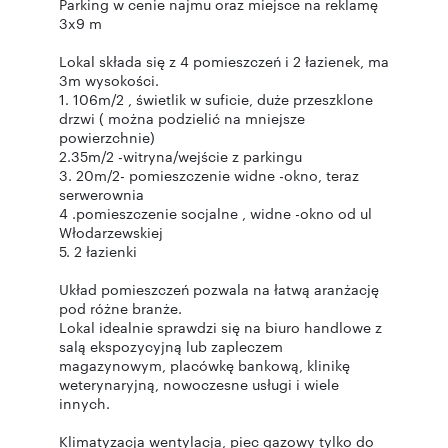
Parking w cenie najmu oraz miejsce na reklamę
3x9 m
Lokal składa się z 4 pomieszczeń i 2 łazienek, ma
3m wysokości.
1. 106m/2 , świetlik w suficie, duże przeszklone
drzwi ( można podzielić na mniejsze
powierzchnie)
2.35m/2 -witryna/wejście z parkingu
3. 20m/2- pomieszczenie widne -okno, teraz
serwerownia
4 .pomieszczenie socjalne , widne -okno od ul
Włodarzewskiej
5. 2 łazienki
Układ pomieszczeń pozwala na łatwą aranżację
pod różne branże.
Lokal idealnie sprawdzi się na biuro handlowe z
salą ekspozycyjną lub zapleczem
magazynowym, placówkę bankową, klinikę
weterynaryjną, nowoczesne usługi i wiele
innych.
Klimatyzacja wentylacja, piec gazowy tylko do