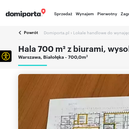
Sprzedaż
Wynajem
Pierwotny
Zag
Powrót
›
Domiporta.pl
Lokale handlowe do wynaję
Hala 700 m² z biurami, wyso
Otwórz pasek narzędzi
2
Warszawa
,
Białołęka
- 700,0m