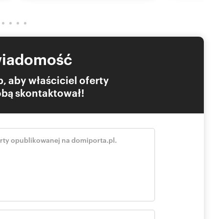
wiadomość
, aby właściciel oferty
Tobą skontaktował!