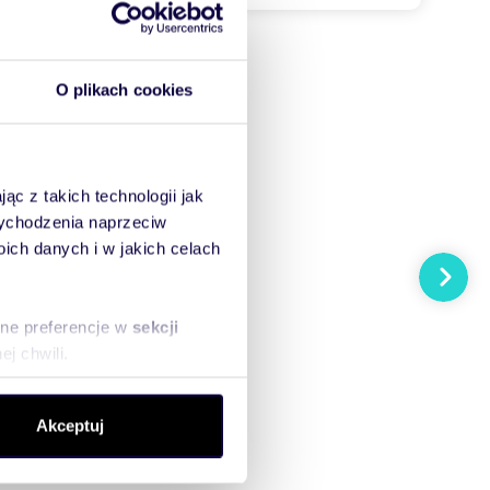
O plikach cookies
ąc z takich technologii jak
 wychodzenia naprzeciw
ch danych i w jakich celach
Następn
sne preferencje w
sekcji
j chwili.
ołecznościowe i analizować
Akceptuj
artnerom społecznościowym,
anymi od Ciebie lub