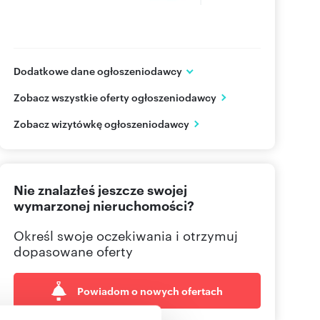
Dodatkowe dane ogłoszeniodawcy
ul. Długa 44/50 (pok. 126A)
Zobacz wszystkie oferty ogłoszeniodawcy
Warszawa
Mazowieckie
PL
Zobacz wizytówkę ogłoszeniodawcy
662050
Pokaż telefon
Nie znalazłeś jeszcze swojej
wymarzonej nieruchomości?
Określ swoje oczekiwania i otrzymuj
dopasowane oferty
Powiadom o nowych ofertach