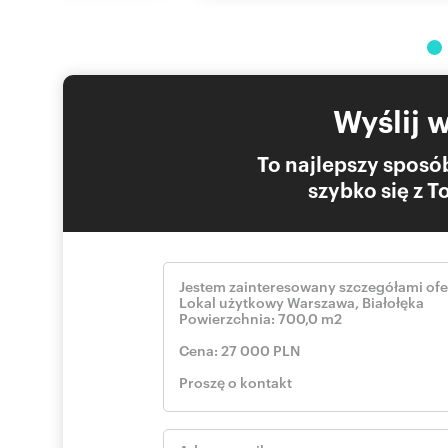
Standard
Wysokość składowania : 4.00 m
Siatka słupów : nie
Posadzka : Bezpyłowa
Rampy rozładunkowe : Nie
Możliwość produkcji : Tak
Wyślij 
Cross-dock : Nie
Wentylacja : Tak
To najlepszy sposób
Oświetlenie : Tak
Świetliki : Tak
szybko się z 
Zaplecze socjalne : Nie
Bezpieczeństwo
Kontrola dostępu : Nie
Czujniki dymu : Nie
Tryskacze : Nie
Alarm : Nie
Bezpieczeństwo budynku
Monitoring : Nie
Teren ogrodzony : Tak
Ochrona : Nie
Informacje o budynku
Rok budowy : 1980
Powierzchnia całkowita : 5 540 mkw.