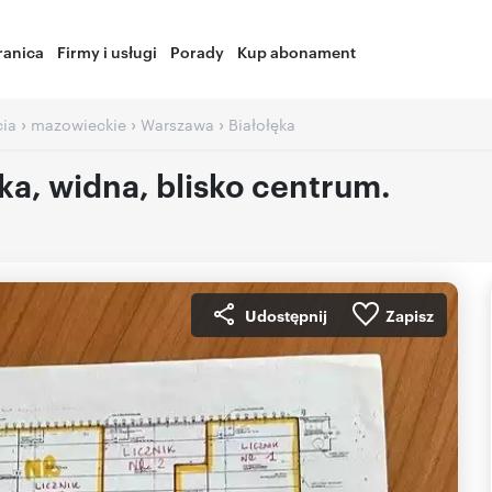
ranica
Firmy i usługi
Porady
Kup abonament
›
›
›
cia
mazowieckie
Warszawa
Białołęka
ka, widna, blisko centrum.
Udostępnij
Zapisz