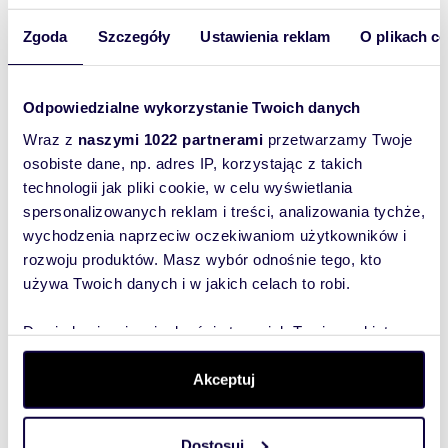
The premises need to be refreshed.
Zgoda
Szczegóły
Ustawienia reklam
O plikach c
Wyślij
Rent PLN 2,500 net (including water and
wiadomość
heating, garbage), additionally only electricity,
Odpowiedzialne wykorzystanie Twoich danych
according to consumption.
Deposit PLN 5,000.
To najlepszy
Wraz z
naszymi 1022 partnerami
przetwarzamy Twoje
sposób, aby
osobiste dane, np. adres IP, korzystając z takich
The premises are in a very good location in
terms of pedestrian and communication routes.
właściciel
technologii jak pliki cookie, w celu wyświetlania
Intended for trade, services, office, and others.
spersonalizowanych reklam i treści, analizowania tychże,
oferty
wychodzenia naprzeciw oczekiwaniom użytkowników i
szybko się z
rozwoju produktów. Masz wybór odnośnie tego, kto
Tobą
Numer oferty: A-D896603
używa Twoich danych i w jakich celach to robi.
skontaktował!
Dowiedz się więcej odnośnie tego, jak Twoje osobiste
dane są przetwarzane oraz ustaw własne preferencje w
sekcji szczegółów
. W Deklaracji plików cookie możesz
Akceptuj
zmienić lub wycofać swoją zgodę w dowolnej chwili.
Dostosuj