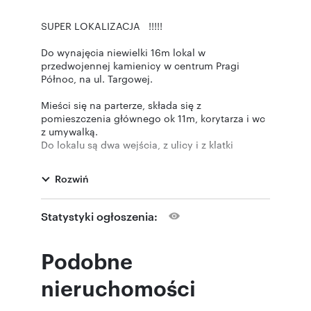
SUPER LOKALIZACJA !!!!!
Do wynajęcia niewielki 16m lokal w
przedwojennej kamienicy w centrum Pragi
Północ, na ul. Targowej.
Mieści się na parterze, składa się z
pomieszczenia głównego ok 11m, korytarza i wc
z umywalką.
Do lokalu są dwa wejścia, z ulicy i z klatki
schodowej.
Ogrzewanie i woda są miejskie. Lokal jest
Rozwiń
wysoki.
Lokal do odświeżenia.
Statystyki ogłoszenia:
Czynsz najmu 2500 zł netto ( w tym woda i
ogrzewanie, śmieci), dodatkowo tylko prąd, wg.
zużycia.
Podobne
Kaucja 5000zł.
Światlowód Orange
nieruchomości
Lokal w bardzo dobrym punkcie jeżeli chodzi o