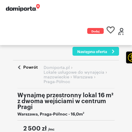
Dodaj
ogłoszenie
Następna oferta
Powrót
›
Domiporta.pl
›
Lokale usługowe do wynajęcia
›
›
mazowieckie
Warszawa
Praga-Północ
Wynajmę przestronny lokal 16 m²
z dwoma wejściami w centrum
Pragi
Warszawa
,
Praga-Północ
- 16,0m
2
2 500
zł
/mc