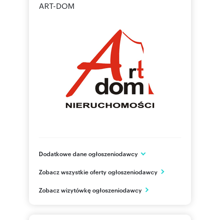
ART-DOM
Dodatkowe dane ogłoszeniodawcy
ul. Targowa 15 lok. 60A
Zobacz wszystkie oferty ogłoszeniodawcy
Warszawa
mazowieckie
PL
Zobacz wizytówkę ogłoszeniodawcy
22 618
Pokaż telefon