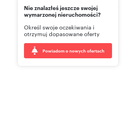
Nie znalazłeś jeszcze swojej
502 78
Pokaż telefon
wymarzonej nieruchomości?
Określ swoje oczekiwania i
otrzymuj dopasowane oferty
Powiadom o nowych ofertach