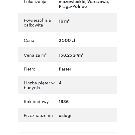
Lokalizacja
mazowieckie
,
Warszawa
,
Praga-Północ
Powierzchnia
16 m
2
całkowita
Cena
2 500 zł
Cena za m
156,25 zł/m
2
2
Piętro
Parter
Liczba pięter w
4
budynku
Rok budowy
1936
Przeznaczenie
usługi